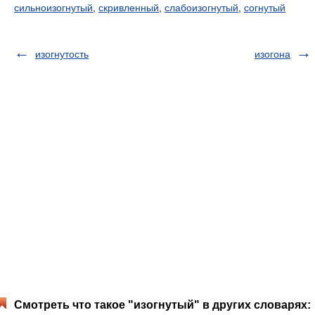
сильноизогнутый
,
скривленный
,
слабоизогнутый
,
согнутый
изогнутость
изогона
Смотреть что такое "изогнутый" в других словарях: