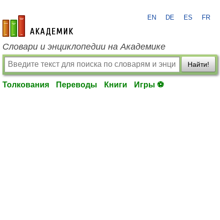
EN
DE
ES
FR
academic.ru
Словари и энциклопедии на Академике
Найти!
Толкования
Переводы
Книги
Игры ⚽