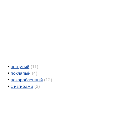
•
погнутый
(11)
•
покляпый
(4)
•
покоробленный
(12)
•
с изгибами
(2)