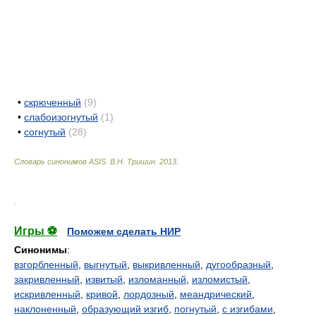
•
скрюченный
(9)
•
слабоизогнутый
(1)
•
согнутый
(28)
Словарь синонимов ASIS.
В.Н. Тришин
.
2013
.
.
Игры ⚽
Поможем сделать НИР
Синонимы
:
взгорбленный
,
выгнутый
,
выкривленный
,
дугообразный
,
закривленный
,
извитый
,
изломанный
,
изломистый
,
искривленный
,
кривой
,
лордозный
,
меандрический
,
наклоненный
,
образующий изгиб
,
погнутый
,
с изгибами
,