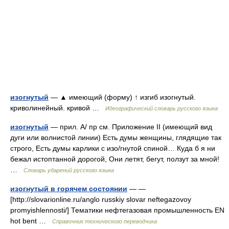
изогнутый
— ▲ имеющий (форму) ↑ изгиб изогнутый.
криволинейный. кривой …
Идеографический словарь русского языка
изогнутый
— прил. A/ пр см. Приложение II (имеющий вид
дуги или волнистой линии) Есть думы женщины, глядящие так
строго, Есть думы карлики с изо/гнутой спиной… Куда б я ни
бежал истоптанной дорогой, Они летят, бегут, ползут за мной!
…
Словарь ударений русского языка
изогнутый в горячем состоянии
— —
[http://slovarionline.ru/anglo russkiy slovar neftegazovoy
promyishlennosti/] Тематики нефтегазовая промышленность EN
hot bent …
Справочник технического переводчика