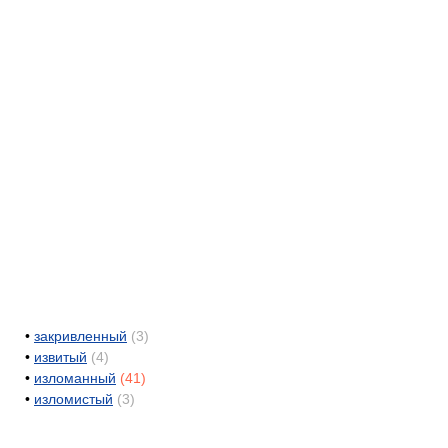
•
закривленный
(3)
•
извитый
(4)
•
изломанный
(41)
•
изломистый
(3)