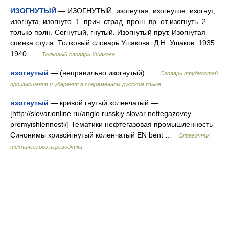
ИЗОГНУТЫЙ
— ИЗОГНУТЫЙ, изогнутая, изогнутое; изогнут,
изогнута, изогнуто. 1. прич. страд. прош. вр. от изогнуть. 2.
только полн. Согнутый, гнутый. Изогнутый прут. Изогнутая
спинка стула. Толковый словарь Ушакова. Д.Н. Ушаков. 1935
1940 …
Толковый словарь Ушакова
изогнутый
— (неправильно изогнутый) …
Словарь трудностей
произношения и ударения в современном русском языке
изогнутый
— кривой гнутый коленчатый —
[http://slovarionline.ru/anglo russkiy slovar neftegazovoy
promyishlennosti/] Тематики нефтегазовая промышленность
Синонимы кривойгнутый коленчатый EN bent …
Справочник
технического переводчика