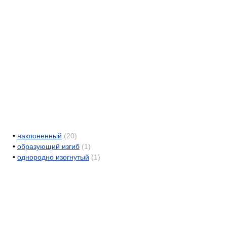
•
наклоненный
(20)
•
образующий изгиб
(1)
•
однородно изогнутый
(1)