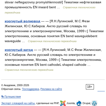
slovar neftegazovoy promyishlennosti/] Тематики нефтегазовая
промышленность EN inward bent …
Справочник технического
переводчика
изогнутый волновод
— — [Я.Н.Лугинский, М.С.Фези
Жилинская, Ю.С.Кабиров. Англо русский словарь по
электротехнике и электроэнергетике, Москва, 1999 г.] Тематики
электротехника, основные понятия EN bend waveguidebent
waveguide …
Справочник технического переводчика
изогнутый катод
— — [Я.Н.Лугинский, М.С.Фези Жилинская,
Ю.С.Кабиров. Англо русский словарь по электротехнике и
электроэнергетике, Москва, 1999 г.] Тематики электротехника,
основные понятия EN bent cathodeL shaped cathode …
Справочник технического переводчика
© Академик, 2000-2026
18+
Обратная связь:
Техподдержка
,
Реклама на сайте
👣 Путешествия
Экспорт словарей на сайты
, сделанные на PHP,
Joomla,
Drupal,