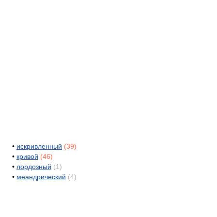
•
искривленный
(39)
•
кривой
(46)
•
лордозный
(1)
•
меандрический
(4)