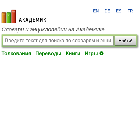
EN
DE
ES
FR
academic.ru
Словари и энциклопедии на Академике
Найти!
Толкования
Переводы
Книги
Игры ⚽