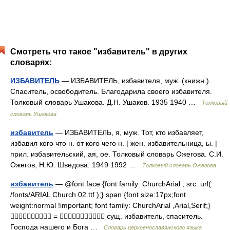
Смотреть что такое "избавитель" в других
словарях:
ИЗБАВИТЕЛЬ
— ИЗБАВИТЕЛЬ, избавителя, муж. (книжн.).
Спаситель, освободитель. Благодарила своего избавителя.
Толковый словарь Ушакова. Д.Н. Ушаков. 1935 1940 …
Толковый
словарь Ушакова
избавитель
— ИЗБАВИТЕЛЬ, я, муж. Тот, кто избавляет,
избавил кого что н. от кого чего н. | жен. избавительница, ы. |
прил. избавительский, ая, ое. Толковый словарь Ожегова. С.И.
Ожегов, Н.Ю. Шведова. 1949 1992 …
Толковый словарь Ожегова
избавитель
— @font face {font family: ChurchArial ; src: url(
/fonts/ARIAL Church 02.ttf );} span {font size:17px;font
weight:normal !important; font family: ChurchArial ,Arial,Serif;}
 =  сущ. избавитель, спаситель.
Господа нашего и Бога …
Словарь церковнославянского языка