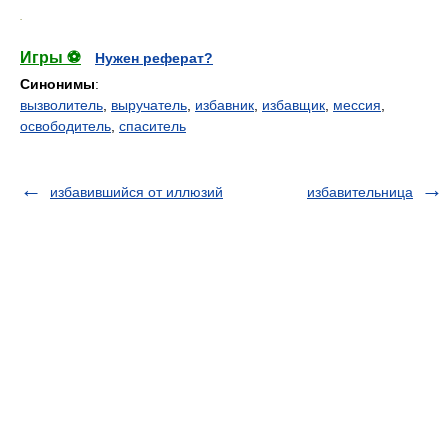
.
Игры ⚽
Нужен реферат?
Синонимы
:
вызволитель
,
выручатель
,
избавник
,
избавщик
,
мессия
,
освободитель
,
спаситель
избавившийся от иллюзий
избавительница