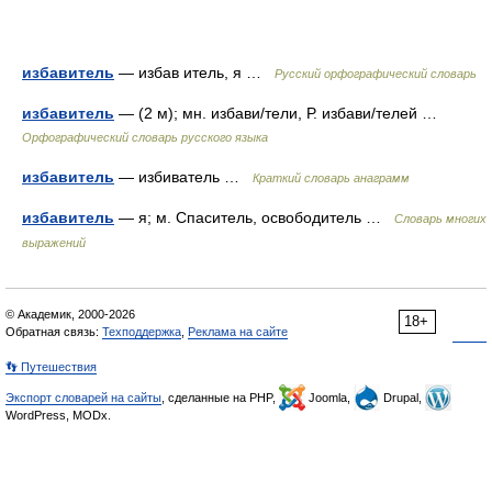
избавитель
— избав итель, я …
Русский орфографический словарь
избавитель
— (2 м); мн. избави/тели, Р. избави/телей …
Орфографический словарь русского языка
избавитель
— избиватель …
Краткий словарь анаграмм
избавитель
— я; м. Спаситель, освободитель …
Словарь многих
выражений
© Академик, 2000-2026
18+
Обратная связь:
Техподдержка
,
Реклама на сайте
👣 Путешествия
Экспорт словарей на сайты
, сделанные на PHP,
Joomla,
Drupal,
WordPress, MODx.