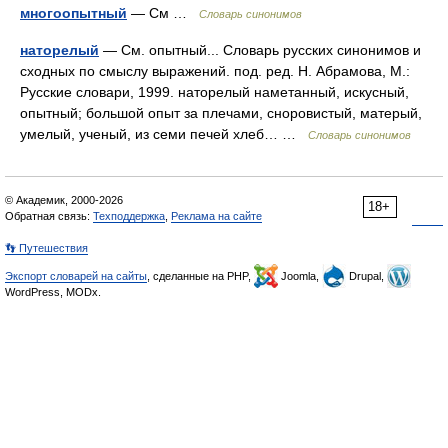
многоопытный
— См …
Словарь синонимов
наторелый
— См. опытный... Словарь русских синонимов и
сходных по смыслу выражений. под. ред. Н. Абрамова, М.:
Русские словари, 1999. наторелый наметанный, искусный,
опытный; большой опыт за плечами, сноровистый, матерый,
умелый, ученый, из семи печей хлеб… …
Словарь синонимов
© Академик, 2000-2026
18+
Обратная связь:
Техподдержка
,
Реклама на сайте
👣 Путешествия
Экспорт словарей на сайты
, сделанные на PHP,
Joomla,
Drupal,
WordPress, MODx.