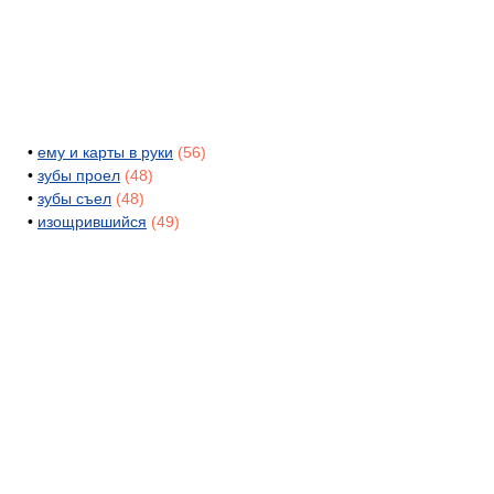
•
ему и карты в руки
(56)
•
зубы проел
(48)
•
зубы съел
(48)
•
изощрившийся
(49)