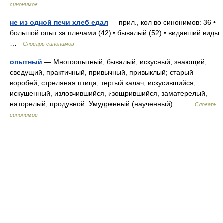
синонимов
не из одной печи хлеб едал
— прил., кол во синонимов: 36 •
большой опыт за плечами (42) • бывалый (52) • видавший виды
…
Словарь синонимов
опытный
— Многоопытный, бывалый, искусный, знающий,
сведущий, практичный, привычный, привыклый; старый
воробей, стреляная птица, тертый калач; искусившийся,
искушенный, изловчившийся, изощрившийся, заматерелый,
наторелый, продувной. Умудренный (наученный)… …
Словарь
синонимов