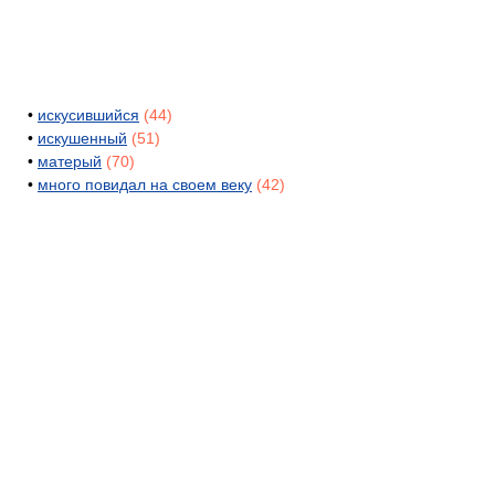
•
искусившийся
(44)
•
искушенный
(51)
•
матерый
(70)
•
много повидал на своем веку
(42)