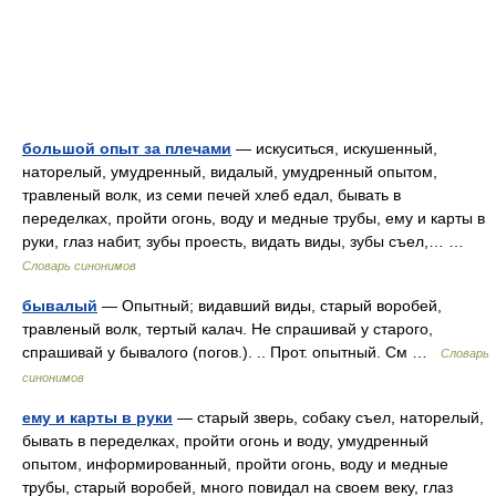
большой опыт за плечами
— искуситься, искушенный,
наторелый, умудренный, видалый, умудренный опытом,
травленый волк, из семи печей хлеб едал, бывать в
переделках, пройти огонь, воду и медные трубы, ему и карты в
руки, глаз набит, зубы проесть, видать виды, зубы съел,… …
Словарь синонимов
бывалый
— Опытный; видавший виды, старый воробей,
травленый волк, тертый калач. Не спрашивай у старого,
спрашивай у бывалого (погов.). .. Прот. опытный. См …
Словарь
синонимов
ему и карты в руки
— старый зверь, собаку съел, наторелый,
бывать в переделках, пройти огонь и воду, умудренный
опытом, информированный, пройти огонь, воду и медные
трубы, старый воробей, много повидал на своем веку, глаз