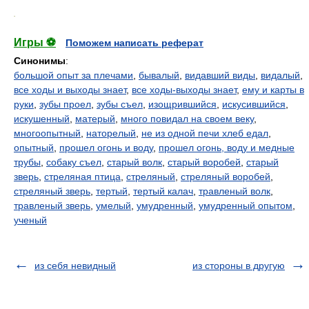
.
Игры ⚽
Поможем написать реферат
Синонимы
:
большой опыт за плечами
,
бывалый
,
видавший виды
,
видалый
,
все ходы и выходы знает
,
все ходы-выходы знает
,
ему и карты в
руки
,
зубы проел
,
зубы съел
,
изощрившийся
,
искусившийся
,
искушенный
,
матерый
,
много повидал на своем веку
,
многоопытный
,
наторелый
,
не из одной печи хлеб едал
,
опытный
,
прошел огонь и воду
,
прошел огонь, воду и медные
трубы
,
собаку съел
,
старый волк
,
старый воробей
,
старый
зверь
,
стреляная птица
,
стреляный
,
стреляный воробей
,
стреляный зверь
,
тертый
,
тертый калач
,
травленый волк
,
травленый зверь
,
умелый
,
умудренный
,
умудренный опытом
,
ученый
из себя невидный
из стороны в другую