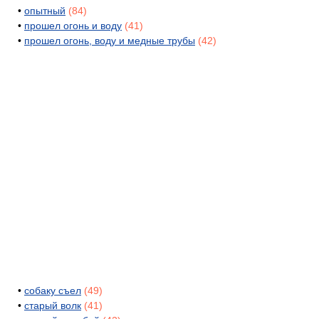
•
опытный
(84)
•
прошел огонь и воду
(41)
•
прошел огонь, воду и медные трубы
(42)
•
собаку съел
(49)
•
старый волк
(41)