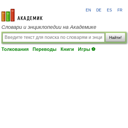
EN
DE
ES
FR
academic.ru
Словари и энциклопедии на Академике
Найти!
Толкования
Переводы
Книги
Игры ⚽