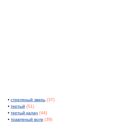
•
стреляный зверь
(37)
•
тертый
(51)
•
тертый калач
(44)
•
травленый волк
(39)