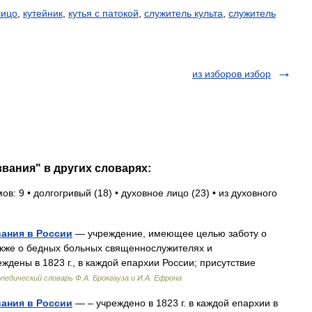
лицо
,
кутейник
,
кутья с патокой
,
служитель культа
,
служитель
из изборов избор
звания" в других словарях:
в: 9 • долгогривый (18) • духовное лицо (23) • из духовного
вания в России
— учреждение, имеющее целью заботу о
также о бедных больных священнослужителях и
ждены в 1823 г., в каждой епархии России; присутствие
педический словарь Ф.А. Брокгауза и И.А. Ефрона
вания в России
— – учреждено в 1823 г. в каждой епархии в