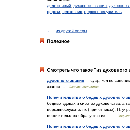
долгогривый
,
духовного звания
,
духовное 
церкви
,
церковник
,
церковнослужитель
из другой оперы
Полезное
Смотреть что такое "из духовного 
духовного звания
— сущ., кол во синонимо
звания …
Словарь синонимов
Попечительство о бедных духовного з
бедных вдовах и сиротах духовенства, а 
церковнослужителях (причетниках). П. учре
попечительства образуется из… …
Энцикло
Попечительство о бедных духовного з