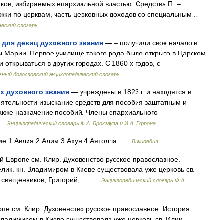
ков, избираемых епархиальной властью. Средства П. –
ужки по церквам, часть церковных доходов со специальным…
ческий словарь
 для девиц духовного звания
— – получили свое начало в
ы Марии. Первое училище такого рода было открыто в Царском
 открываться в других городах. С 1860 х годов, с
ный богословский энциклопедический словарь
х духовного звания
— учреждены в 1823 г. и находятся в
ятельности изыскание средств для пособия заштатным и
акже назначение пособий. Члены епархиального
 …
Энциклопедический словарь Ф.А. Брокгауза и И.А. Ефрона
е 1 Авлия 2 Алим 3 Ахун 4 Аятолла …
Википедия
 Европе см. Клир. Духовенство русское православное.
лик. кн. Владимиром в Киеве существовала уже церковь св.
 из священников, Григорий,… …
Энциклопедический словарь Ф.А.
пе см. Клир. Духовенство русское православное. История.
 Владимиром в Киеве существовала уже церковь св. Илии