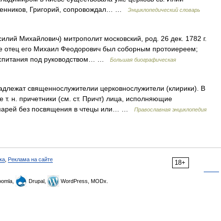
вященников, Григорий, сопровождал… …
Энциклопедический словарь
лий Михайлович) митрополит московский, род. 26 дек. 1782 г.
де отец его Михаил Феодорович был соборным протоиереем;
воспитания под руководством… …
Большая биографическая
адлежат священнослужителии церковнослужители (клирики). В
 т. н. причетники (см. ст. Причт) лица, исполняющие
омарей без посвящения в чтецы или… …
Православная энциклопедия
ка
,
Реклама на сайте
18+
omla,
Drupal,
WordPress, MODx.