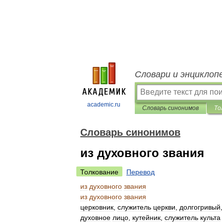
Словари и энциклоп
academic.ru
Словарь синонимов
То
Словарь синонимов
из духовного звания
Толкование
Перевод
из
духовного
звания
из
духовного
звания
церковник
,
служитель
церкви
,
долгогривый
духовное
лицо
,
кутейник
,
служитель
культа