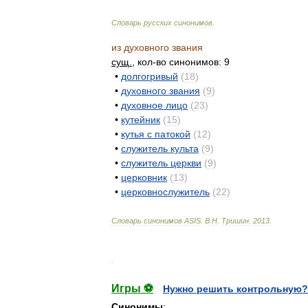
Словарь
русских
синонимов
.
из
духовного
звания
сущ
.
,
кол
-
во
синонимов:
9
•
долгогривый
(
18
)
•
духовного
звания
(
9
)
•
духовное
лицо
(
23
)
•
кутейник
(
15
)
•
кутья
с
патокой
(
12
)
•
служитель
культа
(
9
)
•
служитель
церкви
(
9
)
•
церковник
(
13
)
•
церковнослужитель
(
22
)
Словарь
синонимов
ASIS
.
В
.
Н
.
Тришин
.
2013
.
.
Игры ⚽
Нужно решить контрольную?
Синонимы
: