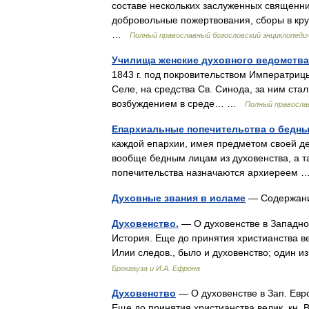
составе нескольких заслуженных священни
добровольные пожертвования, сборы в кр
…
Полный православный богословский энциклопеди
Училища женские духовного ведомства
1843 г. под покровительством Императриц
Селе, на средства Св. Синода, за ним стали
возбуждением в среде… …
Полный православ
Епархиальные попечительства о бедны
каждой епархии, имея предметом своей де
вообще бедным лицам из духовенства, а т
попечительства назначаются архиереем
Духовные звания в исламе
— Содержани
Духовенство.
— О духовенстве в Западной
История. Еще до принятия христианства ве
Илии следов., было и духовенство; один
Брокгауза и И.А. Ефрона
Духовенство
— О духовенстве в Зап. Евро
Еще до принятия христианства велик. кн.