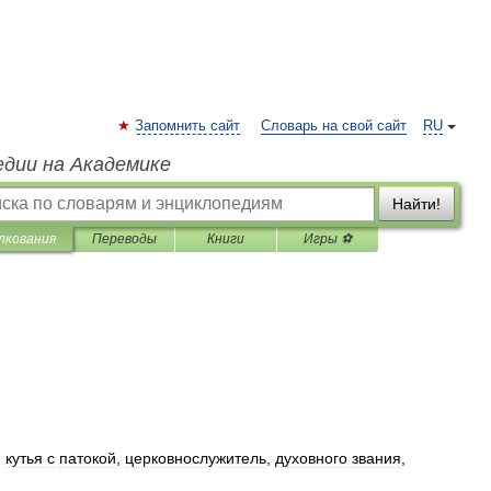
Запомнить сайт
Словарь на свой сайт
RU
едии на Академике
Найти!
лкования
Переводы
Книги
Игры ⚽
,
кутья
с
патокой
,
церковнослужитель
,
духовного
звания
,