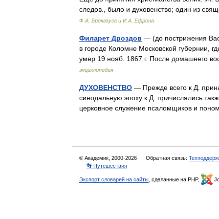
следов., было и духовенство; один из с
Ф.А. Брокгауза и И.А. Ефрона
Филарет Дроздов
— (до пострижения Васи
в городе Коломне Московской губернии, г
умер 19 нояб. 1867 г. После домашнего 
энциклопедия
ДУХОВЕНСТВО
— Прежде всего к Д. прин
синодальную эпоху к Д. причислялись также
церковное служение псаломщиков и пон
© Академик, 2000-2026
Обратная связь:
Техподдерж
👣 Путешествия
Экспорт словарей на сайты
, сделанные на PHP,
Jo