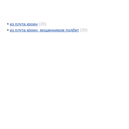
•
из плута кроен
(20)
•
из плута кроен, мошенником подбит
(20)