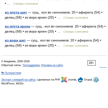
• …
Словарь синонимов
из плута шит
— сущ., кол во синонимов: 20 • аферюга (54) •
делец (58) • из вора кроен (20) • …
Словарь синонимов
из плута кроен
— сущ., кол во синонимов: 20 • аферюга (54) •
делец (58) • из вора кроен (20) • …
Словарь синонимов
из вора шит
— сущ., кол во синонимов: 20 • аферюга (54) •
делец (58) • из вора кроен (20) • …
Словарь синонимов
© Академик, 2000-2026
18+
Обратная связь:
Техподдержка
,
Реклама на сайте
👣 Путешествия
Экспорт словарей на сайты
, сделанные на PHP,
Joomla,
Drupal,
WordPress, MODx.