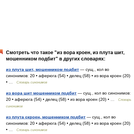
Смотреть что такое "из вора кроен, из плута шит,
мошенником подбит" в других словарях:
из плута шит, мошенником подбит
— сущ., кол во
синонимов: 20 • аферюга (54) • делец (58) • из вора кроен (20)
• …
Словарь синонимов
из вора шит мошенником подбит
— сущ., кол во синонимов:
20 • аферюга (54) • делец (58) • из вора кроен (20) • …
Словарь
синонимов
из плута скроен, мошенником подбит
— сущ., кол во
синонимов: 20 • аферюга (54) • делец (58) • из вора кроен (20)
• …
Словарь синонимов