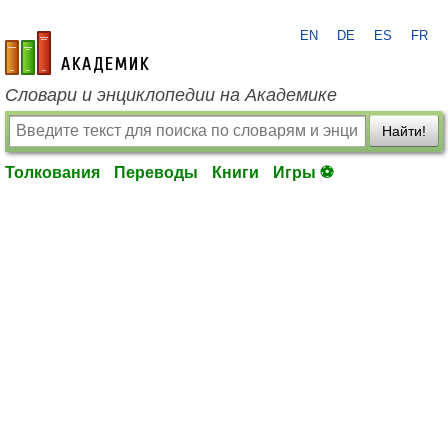
EN
DE
ES
FR
academic.ru
Словари и энциклопедии на Академике
Найти!
Толкования
Переводы
Книги
Игры ⚽