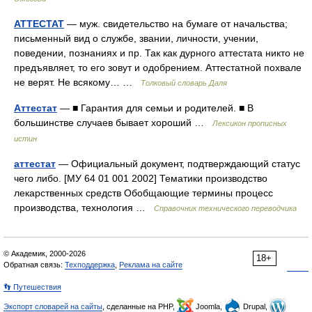
АТТЕСТАТ
— муж. свидетельство на бумаге от начальства;
письменный вид о службе, звании, личности, учении,
поведении, познаниях и пр. Так как дурного аттестата никто не
предъявляет, то его зовут и одобрением. Аттестатной похвале
не верят. Не всякому… …
Толковый словарь Даля
Аттестат
— ■ Гарантия для семьи и родителей. ■ В
большинстве случаев бывает хороший …
Лексикон прописных
истин
аттестат
— Официальный документ, подтверждающий статус
чего либо. [МУ 64 01 001 2002] Тематики производство
лекарственных средств Обобщающие термины процесс
производства, технология …
Справочник технического переводчика
© Академик, 2000-2026
18+
Обратная связь:
Техподдержка
,
Реклама на сайте
👣 Путешествия
Экспорт словарей на сайты
, сделанные на PHP,
Joomla,
Drupal,