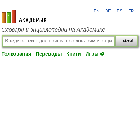
EN
DE
ES
FR
academic.ru
Словари и энциклопедии на Академике
Найти!
Толкования
Переводы
Книги
Игры ⚽