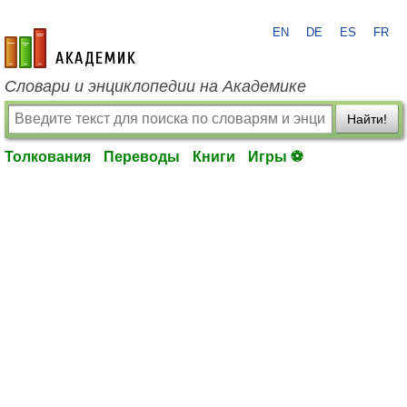
EN
DE
ES
FR
academic.ru
Словари и энциклопедии на Академике
Найти!
Толкования
Переводы
Книги
Игры ⚽