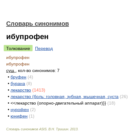
Словарь синонимов
ибупрофен
Толкование
Перевод
ибупрофен
ибупрофен
сущ.
, кол-во синонимов: 7
•
бруфен
(4)
•
бурана
(8)
•
лекарство
(1413)
•
лекарство (боль: головная, зубная, мышечная, суста
(26)
•
<<лекарство (опорно-двигательный аппарат)}}
(18)
•
нурофен
(2)
•
юнифен
(1)
Словарь синонимов ASIS.
В.Н. Тришин
.
2013
.