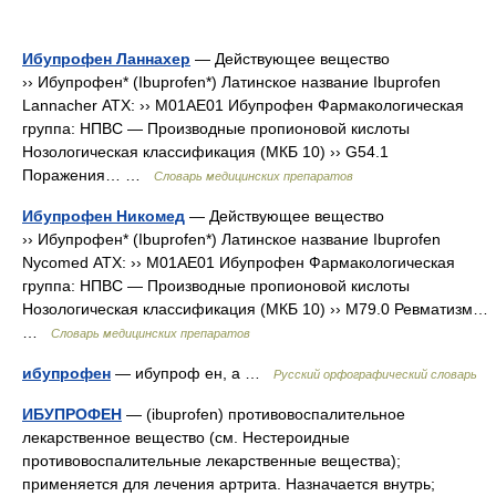
Ибупрофен Ланнахер
— Действующее вещество
›› Ибупрофен* (Ibuprofen*) Латинское название Ibuprofen
Lannacher АТХ: ›› M01AE01 Ибупрофен Фармакологическая
группа: НПВС — Производные пропионовой кислоты
Нозологическая классификация (МКБ 10) ›› G54.1
Поражения… …
Словарь медицинских препаратов
Ибупрофен Никомед
— Действующее вещество
›› Ибупрофен* (Ibuprofen*) Латинское название Ibuprofen
Nycomed АТХ: ›› M01AE01 Ибупрофен Фармакологическая
группа: НПВС — Производные пропионовой кислоты
Нозологическая классификация (МКБ 10) ›› M79.0 Ревматизм…
…
Словарь медицинских препаратов
ибупрофен
— ибупроф ен, а …
Русский орфографический словарь
ИБУПРОФЕН
— (ibuprofen) противовоспалительное
лекарственное вещество (см. Нестероидные
противовоспалительные лекарственные вещества);
применяется для лечения артрита. Назначается внутрь;