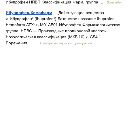
Ибупрофен НПВП Классификация Фарм. группа …
Википедия
Ибупрофен-Хемофарм
— Действующее вещество
›› Ибупрофен* (Ibuprofen*) Латинское название Ibuprofen
Hemofarm АТХ: ›› M01AE01 Ибупрофен Фармакологическая
группа: НПВС — Производные пропионовой кислоты
Нозологическая классификация (МКБ 10) ›› G54.1
Поражения… …
Словарь медицинских препаратов