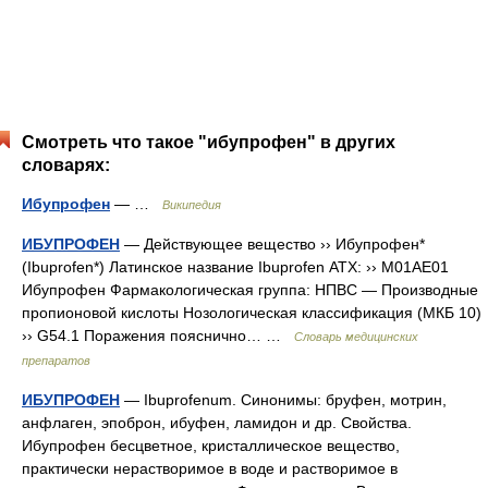
Смотреть что такое "ибупрофен" в других
словарях:
Ибупрофен
— …
Википедия
ИБУПРОФЕН
— Действующее вещество ›› Ибупрофен*
(Ibuprofen*) Латинское название Ibuprofen АТХ: ›› M01AE01
Ибупрофен Фармакологическая группа: НПВС — Производные
пропионовой кислоты Нозологическая классификация (МКБ 10)
›› G54.1 Поражения пояснично… …
Словарь медицинских
препаратов
ИБУПРОФЕН
— Ibuprofenum. Синонимы: бруфен, мотрин,
анфлаген, эпоброн, ибуфен, ламидон и др. Свойства.
Ибупрофен бесцветное, кристаллическое вещество,
практически нерастворимое в воде и растворимое в