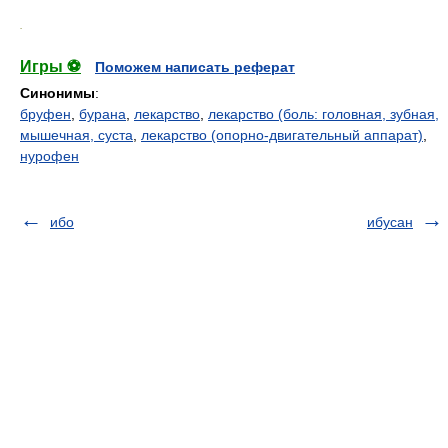
.
Игры ⚽
Поможем написать реферат
Синонимы
:
бруфен
,
бурана
,
лекарство
,
лекарство (боль: головная, зубная,
мышечная, суста
,
лекарство (опорно-двигательный аппарат)
,
нурофен
ибо
ибусан