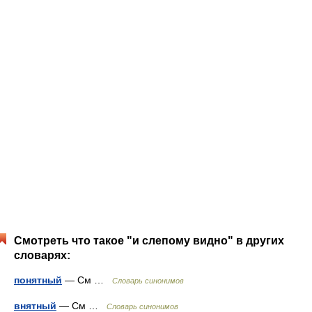
Смотреть что такое "и слепому видно" в других
словарях:
понятный
— См …
Словарь синонимов
внятный
— См …
Словарь синонимов