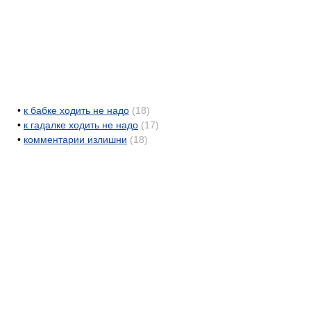
•
к бабке ходить не надо
(18)
•
к гадалке ходить не надо
(17)
•
комментарии излишни
(18)