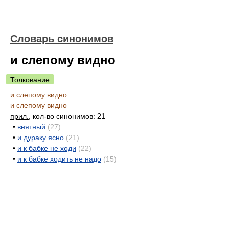
Словарь синонимов
и слепому видно
Толкование
и слепому видно
и слепому видно
прил.
, кол-во синонимов: 21
•
внятный
(27)
•
и дураку ясно
(21)
•
и к бабке не ходи
(22)
•
и к бабке ходить не надо
(15)