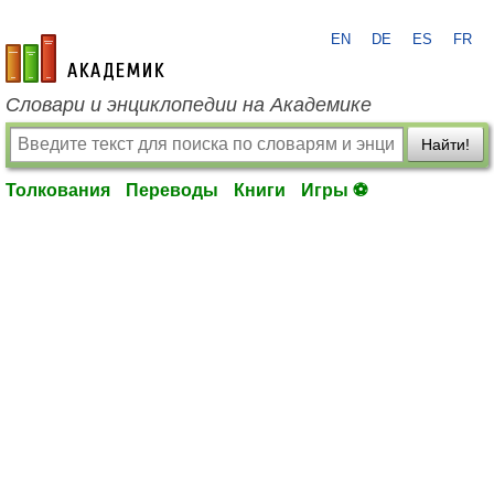
EN
DE
ES
FR
academic.ru
Словари и энциклопедии на Академике
Найти!
Толкования
Переводы
Книги
Игры ⚽