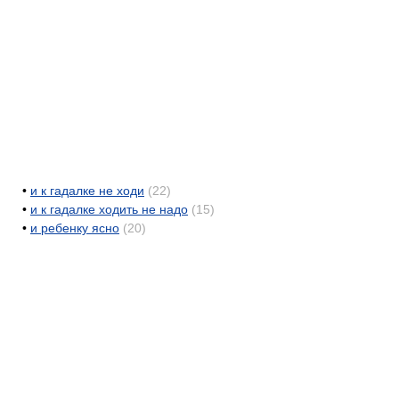
•
и к гадалке не ходи
(22)
•
и к гадалке ходить не надо
(15)
•
и ребенку ясно
(20)