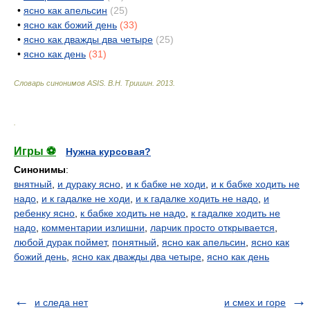
•
ясно как апельсин
(25)
•
ясно как божий день
(33)
•
ясно как дважды два четыре
(25)
•
ясно как день
(31)
Словарь синонимов ASIS.
В.Н. Тришин
.
2013
.
.
Игры ⚽
Нужна курсовая?
Синонимы
:
внятный
,
и дураку ясно
,
и к бабке не ходи
,
и к бабке ходить не
надо
,
и к гадалке не ходи
,
и к гадалке ходить не надо
,
и
ребенку ясно
,
к бабке ходить не надо
,
к гадалке ходить не
надо
,
комментарии излишни
,
ларчик просто открывается
,
любой дурак поймет
,
понятный
,
ясно как апельсин
,
ясно как
божий день
,
ясно как дважды два четыре
,
ясно как день
и следа нет
и смех и горе