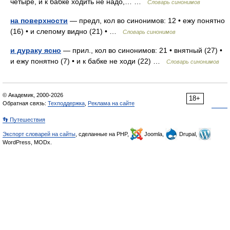
четыре, и к бабке ходить не надо,… …
Словарь синонимов
на поверхности
— предл, кол во синонимов: 12 • ежу понятно
(16) • и слепому видно (21) • …
Словарь синонимов
и дураку ясно
— прил., кол во синонимов: 21 • внятный (27) •
и ежу понятно (7) • и к бабке не ходи (22) …
Словарь синонимов
© Академик, 2000-2026
18+
Обратная связь:
Техподдержка
,
Реклама на сайте
👣 Путешествия
Экспорт словарей на сайты
, сделанные на PHP,
Joomla,
Drupal,
WordPress, MODx.