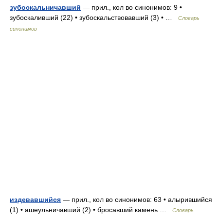
зубоскальничавший
— прил., кол во синонимов: 9 •
зубоскаливший (22) • зубоскальствовавший (3) • …
Словарь
синонимов
издевавшийся
— прил., кол во синонимов: 63 • алырившийся
(1) • ашеульничавший (2) • бросавший камень …
Словарь