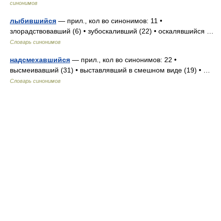
синонимов
лыбившийся
— прил., кол во синонимов: 11 •
злорадствовавший (6) • зубоскаливший (22) • оскалявшийся …
Словарь синонимов
надсмехавшийся
— прил., кол во синонимов: 22 •
высмеивавший (31) • выставлявший в смешном виде (19) • …
Словарь синонимов