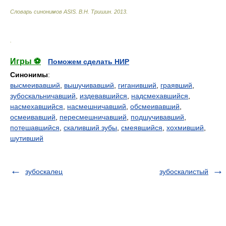
Словарь синонимов ASIS.
В.Н. Тришин
.
2013
.
.
Игры ⚽
Поможем сделать НИР
Синонимы
:
высмеивавший
,
вышучивавший
,
гиганивший
,
граявший
,
зубоскальничавший
,
издевавшийся
,
надсмехавшийся
,
насмехавшийся
,
насмешничавший
,
обсмеивавший
,
осмеивавший
,
пересмешничавший
,
подшучивавший
,
потешавшийся
,
скаливший зубы
,
смеявшийся
,
хохмивший
,
шутивший
зубоскалец
зубоскалистый