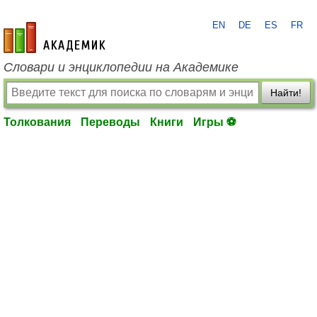
EN
DE
ES
FR
academic.ru
Словари и энциклопедии на Академике
Найти!
Толкования
Переводы
Книги
Игры ⚽