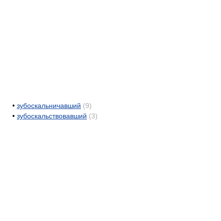
•
зубоскальничавший
(9)
•
зубоскальствовавший
(3)