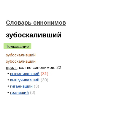
Словарь синонимов
зубоскаливший
Толкование
зубоскаливший
зубоскаливший
прил.
, кол-во синонимов: 22
•
высмеивавший
(31)
•
вышучивавший
(30)
•
гиганивший
(3)
•
граявший
(8)