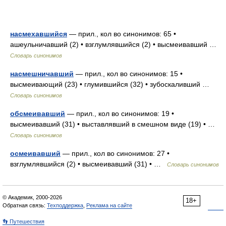
насмехавшийся
— прил., кол во синонимов: 65 •
ашеульничавший (2) • взглумлявшийся (2) • высмеивавший …
Словарь синонимов
насмешничавший
— прил., кол во синонимов: 15 •
высмеивающий (23) • глумившийся (32) • зубоскаливший …
Словарь синонимов
обсмеивавший
— прил., кол во синонимов: 19 •
высмеивавший (31) • выставлявший в смешном виде (19) • …
Словарь синонимов
осмеивавший
— прил., кол во синонимов: 27 •
взглумлявшийся (2) • высмеивавший (31) • …
Словарь синонимов
© Академик, 2000-2026
18+
Обратная связь:
Техподдержка
,
Реклама на сайте
👣 Путешествия