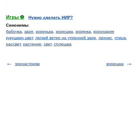
.
Игры ⚽
Нужно сделать НИР?
Синонимы
:
бабочка
,
заря
,
зоренька
,
зорюшка
,
зорянка
,
коронария
кукушкин цвет
,
легкий ветер на утренней заре
,
лихнис
,
птица
,
рассвет
,
растение
,
свет
,
сплюшка
зороастризм
зорюшка