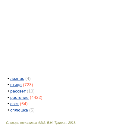
•
лихнис
(4)
•
птица
(723)
•
рассвет
(10)
•
растение
(4422)
•
свет
(64)
•
сплюшка
(5)
Словарь синонимов ASIS.
В.Н. Тришин
.
2013
.