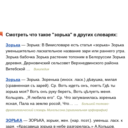
Смотреть что такое "зорька" в других словарях:
Зорька
— Зорька: В Викисловаре есть статья «зорька» Зорька
уменьшительно ласкательное название зари или раннего утра.
Зорька бабочка Зорька растение топоним в Белоруссии Зорька
деревня, Дерновичский сельсовет Верхнедвинского района
Витебской …
Википедия
Зорька
— Зорька. Зоренька (иноск. ласк.) дѣвушка, милая
(сравненная съ зарей). Ср. Вотъ идетъ онъ, поетъ Гдѣ ты
зорька моя? Вотъ онъ руку беретъ, Вотъ цѣлуетъ меня.
Кольцовъ. „Я любила его“. Ср. Что затуманилась зоренька
ясная, Пала на землю росой, Что… …
Большой толково-
фразеологический словарь Михельсона (оригинальная орфография)
ЗОРЬКА
— ЗОРЬКА, зорьки, жен. (нар. поэт.). уменьш. ласк. к
заря. «Красавица зорька в небе разгорелась.» А.Кольцов.