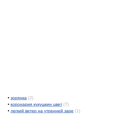
•
зорянка
(2)
•
коронария кукушкин цвет
(7)
•
легкий ветер на утренней заре
(1)