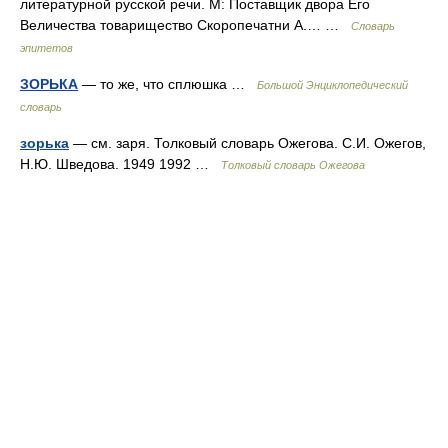
литературной русской речи. М: Поставщик двора Его
Величества товарищество Скоропечатни А.… …
Словарь
эпитетов
ЗОРЬКА
— то же, что сплюшка …
Большой Энциклопедический
словарь
зорька
— см. заря. Толковый словарь Ожегова. С.И. Ожегов,
Н.Ю. Шведова. 1949 1992 …
Толковый словарь Ожегова