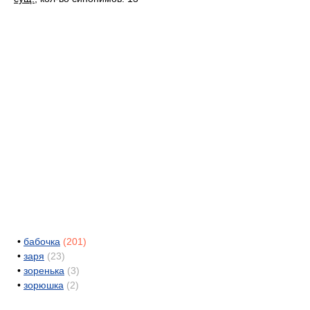
•
бабочка
(201)
•
заря
(23)
•
зоренька
(3)
•
зорюшка
(2)