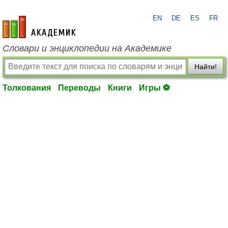
EN
DE
ES
FR
academic.ru
Словари и энциклопедии на Академике
Найти!
Толкования
Переводы
Книги
Игры ⚽