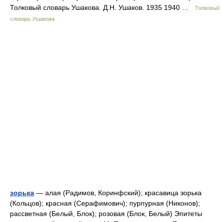
Толковый словарь Ушакова. Д.Н. Ушаков. 1935 1940 …
Толковый
словарь Ушакова
зорька
— алая (Радимов, Коринфский); красавица зорька
(Кольцов); красная (Серафимович); пурпурная (Никонов);
рассветная (Белый, Блок); розовая (Блок, Белый) Эпитеты