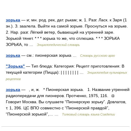
зорька
— и; мн. род. рек, дат. рькам; ж. 1. Разг. Ласк. к Заря (1
зн.). З. заалела. Выйти на самой зорьке. Проснуться на зорьке.
2. Нар. разг. Лёгкий ветер, бывающий на утренней заре.
Зорькой тянет. * * * зорька то же, что сплюшка. * * * ЗОРЬКА
ЗОРЬКА, то …
Энциклопедический словарь
зорька
— см.: пионерская зорька …
Словарь русского арго
"Зорька"
— Тип блюда: Категория: Рецепт приготовления: В
текущей категории (Пицца): | | | | | | | | …
Энциклопедия кулинарных
рецептов
зорька
— , и, ж. * Пионерская зорька. 1. Название утренней
радиопередачи для пионеров. Протченко, 1975, 116. ◘
Говорит Москва. Вы слушаете “Пионерскую зорьку”. Довлатов,
т. 1, 396. ЦС ВПО совместно с “Пионерской правдой”,
“Пионерской зорькой”,… …
Толковый словарь языка Совдепии