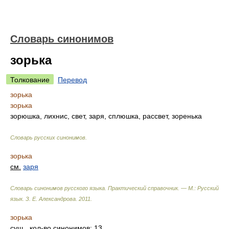
Словарь синонимов
зорька
Толкование
Перевод
зорька
зорька
зорюшка, лихнис, свет, заря, сплюшка, рассвет, зоренька
Словарь русских синонимов
.
зорька
см.
заря
Словарь синонимов русского языка. Практический справочник. — М.: Русский
язык.
З. Е. Александрова
.
2011
.
зорька
сущ.
, кол-во синонимов: 13