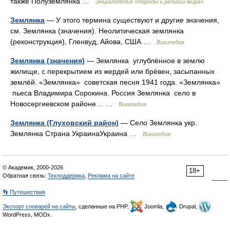
также Полуземлянка …
Энциклопедия «Народы и религии мира»
Землянка
— У этого термина существуют и другие значения,
см. Землянка (значения). Неолитическая землянка
(реконструкция), Гленвуд, Айова, США …
Википедия
Землянка (значения)
— Землянка углублённое в землю
жилище, с перекрытием из жердей или брёвен, засыпанных
землёй. «Землянка» советская песня 1941 года. «Землянка»
пьеса Владимира Сорокина. Россия Землянка село в
Новосергиевском районе… …
Википедия
Землянка (Глуховский район)
— Село Землянка укр.
Землянка Страна УкраинаУкраина …
Википедия
© Академик, 2000-2026
18+
Обратная связь:
Техподдержка
,
Реклама на сайте
👣 Путешествия
Экспорт словарей на сайты
, сделанные на PHP,
Joomla,
Drupal,
WordPress, MODx.