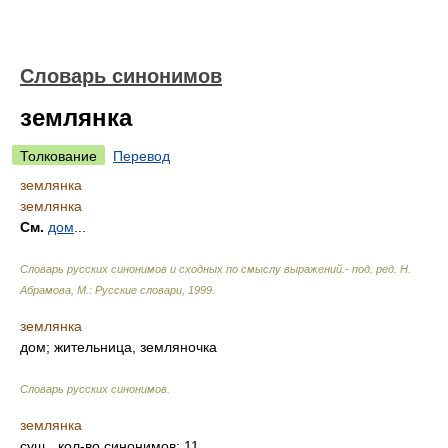
Словарь синонимов
землянка
Толкование
Перевод
землянка
землянка
См.
дом
...
Словарь русских синонимов и сходных по смыслу выражений.- под. ред. Н.
Абрамова, М.: Русские словари
,
1999
.
землянка
дом; жительница, земляночка
Словарь русских синонимов
.
землянка
сущ.
, кол-во синонимов: 11