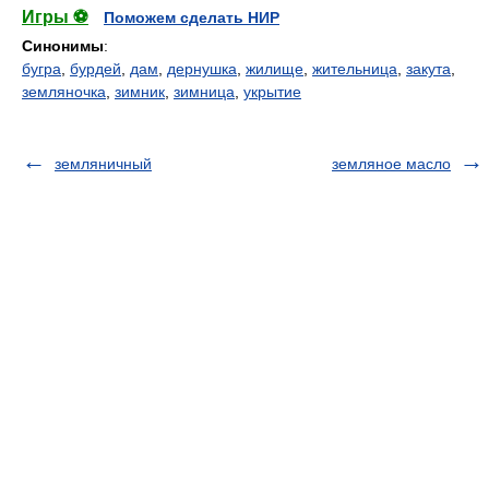
Игры ⚽
Поможем сделать НИР
Синонимы
:
бугра
,
бурдей
,
дам
,
дернушка
,
жилище
,
жительница
,
закута
,
земляночка
,
зимник
,
зимница
,
укрытие
земляничный
земляное масло