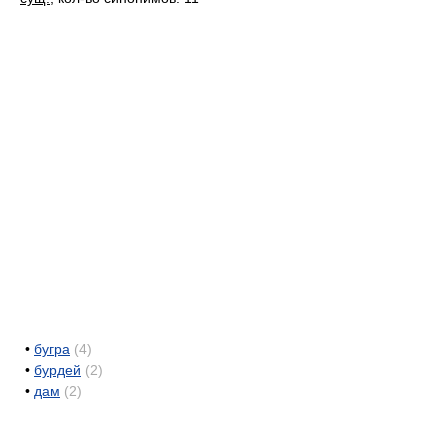
•
бугра
(4)
•
бурдей
(2)
•
дам
(2)