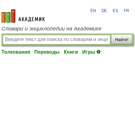
EN
DE
ES
FR
academic.ru
Словари и энциклопедии на Академике
Найти!
Толкования
Переводы
Книги
Игры ⚽