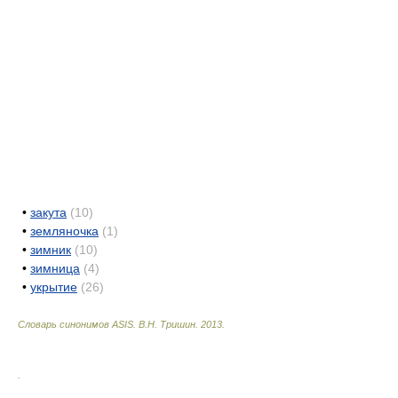
•
закута
(10)
•
земляночка
(1)
•
зимник
(10)
•
зимница
(4)
•
укрытие
(26)
Словарь синонимов ASIS.
В.Н. Тришин
.
2013
.
.