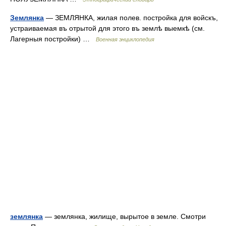
Землянка
— ЗЕМЛЯНКА, жилая полев. постройка для войскъ,
устраиваемая въ отрытой для этого въ землѣ выемкѣ (см.
Лагерныя постройки) …
Военная энциклопедия
землянка
— землянка, жилище, вырытое в земле. Смотри