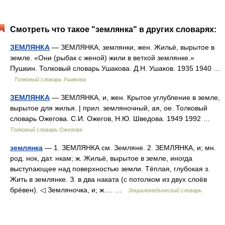
Смотреть что такое "землянка" в других словарях:
ЗЕМЛЯНКА
— ЗЕМЛЯНКА, землянки, жен. Жильё, вырытое в
земле. «Они (рыбак с женой) жили в ветхой землянке.»
Пушкин. Толковый словарь Ушакова. Д.Н. Ушаков. 1935 1940 …
Толковый словарь Ушакова
ЗЕМЛЯНКА
— ЗЕМЛЯНКА, и, жен. Крытое углубление в земле,
вырытое для жилья. | прил. земляночный, ая, ое. Толковый
словарь Ожегова. С.И. Ожегов, Н.Ю. Шведова. 1949 1992 …
Толковый словарь Ожегова
землянка
— 1. ЗЕМЛЯНКА см. Земляне. 2. ЗЕМЛЯНКА, и; мн.
род. нок, дат. нкам; ж. Жильё, вырытое в земле, иногда
выступающее над поверхностью земли. Тёплая, глубокая з.
Жить в землянке. З. в два наката (с потолком из двух слоёв
брёвен). ◁ Земляночка, и; ж.… …
Энциклопедический словарь