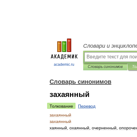
Словари и энциклоп
academic.ru
Словарь синонимов
То
Словарь синонимов
захаянный
Толкование
Перевод
захаянный
захаянный
хаянный
,
охаянный
,
очерненный
,
опороче