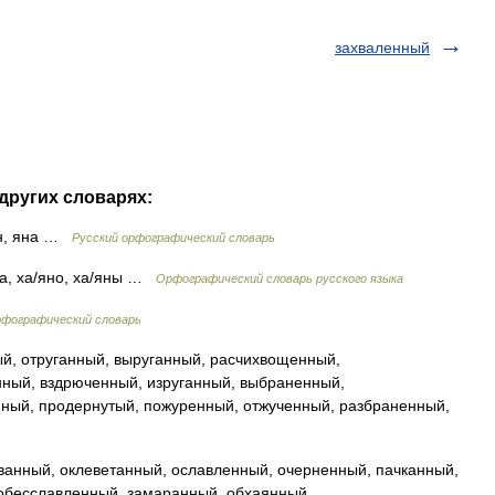
захваленный
других словарях:
ян, яна …
Русский орфографический словарь
яна, ха/яно, ха/яны …
Орфографический словарь русского языка
фографический словарь
й, отруганный, выруганный, расчихвощенный,
нный, вздрюченный, изруганный, выбраненный,
ный, продернутый, пожуренный, отжученный, разбраненный,
анный, оклеветанный, ославленный, очерненный, пачканный,
обесславленный, замаранный, обхаянный,