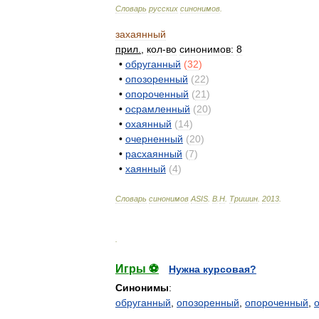
Словарь
русских
синонимов
.
захаянный
прил
.
,
кол
-
во
синонимов:
8
•
обруганный
(
32
)
•
опозоренный
(
22
)
•
опороченный
(
21
)
•
осрамленный
(
20
)
•
охаянный
(
14
)
•
очерненный
(
20
)
•
расхаянный
(
7
)
•
хаянный
(
4
)
Словарь
синонимов
ASIS
.
В
.
Н
.
Тришин
.
2013
.
.
Игры ⚽
Нужна курсовая?
Синонимы
:
обруганный
,
опозоренный
,
опороченный
,