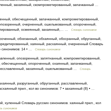
ленный, захаянный, скомпрометированный, запачканный …
нный, обесчещенный, запачканный, компрометированный,
опозоренный, очерненный, ошельмованный, опороченный,
етированный, осмеянный, захаянный,… …
Словарь синонимов
оченный, обхезанный, обхаянный, обосранный, обруганный,
скредитированный, хаянный, расхаянный, очерненный Словарь
во синонимов: 14 • …
Словарь синонимов
вленный, опозоренный, запятнанный, компрометированный,
, обесчещенный, опороченный, охаянный, запачканный,
обесславленный, захаянный, ошельмованный …
Словарь
хаянный, разруганный, обруганный, расславленный,
схаянный прил., кол во синонимов: 7 • захаянный (8) • …
й, хуленный Словарь русских синонимов. хаянный прил., кол
рь синонимов