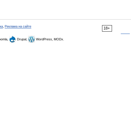
ка
,
Реклама на сайте
18+
omla,
Drupal,
WordPress, MODx.