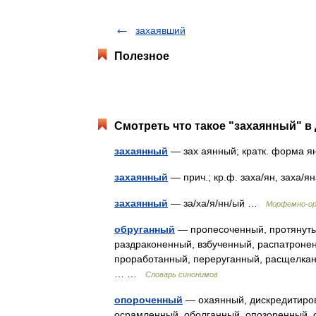
захаявший
Полезное
Смотреть что такое "захаянный" в 
захаянный
— зах аянный; кратк. форма 
захаянный
— прич.; кр.ф. заха/ян, заха/
захаянный
— за/ха/я/нн/ый …
Морфемно-ор
обруганный
— пропесоченный, протянуты
раздраконенный, взбученный, распатроне
проработанный, переруганный, расщелкан
… …
Словарь синонимов
опороченный
— охаянный, дискредитиров
осрамленный, оболганный, опозоренный, 