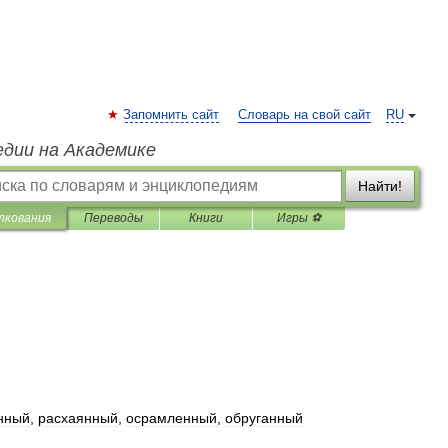
Запомнить сайт
Словарь на свой сайт
RU
едии на Академике
Найти!
лкования
Переводы
Книги
Игры ⚽
нный
,
расхаянный
,
осрамленный
,
обруганный