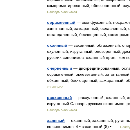
компрометированный, обесчещенный, оху
Словарь синонимов
осрамленный
— оконфуженный, посрамле
запятнанный, замаранный, ославленный, 
оскандаленный, бесчещенный, скомпром
охаянный
— захаянный, обгаженный, опор
охуленный, изруганный, опозоренный, ди
русских синонимов. охаянный прил., кол 
очерненный
— дискредитированный, осла
осрамленный, оклеветанный, затоптанный
обхаянный, бесчещенный, замаранный, 
синонимов
расхаянный
— расхуленный, охаянный, за
изруганный Словарь русских синонимов. ра
Словарь синонимов
хаянный
— охаянный, захаянный, руганны
во синонимов: 4 • захаянный (8) • …
Слова