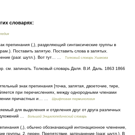
угих словарях:
педия
ак препинания (,), разделяющий синтаксические группы в
рам.). Поставить запятую. Поставить слова в запятых.
нение (разг. шутл.). Вот тут… …
Толковый словарь Ушакова
. см. запинать. Толковый словарь Даля. В.И. Даль. 1863 1866
ный знак препинания [точка, запятая, двоеточие, тире,
требляется при перечислениях, между однородными членами
елении причастных и… …
Шрифтовая терминология
ляемый для выделения и отделения друг от друга различных
предложений …
Большой Энциклопедический словарь
репинания (,), обычно обозначающий интонационное членение,
 группы. 2. перен. Препятствие, затруднение (разг. шутл.). В