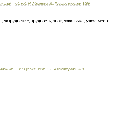
ажений
.-
под
.
ред
.
Н
.
Абрамова
,
М
.
:
Русские
словари
,
1999
.
а
,
затруднение
,
трудность
,
знак
,
закавычка
,
узкое
место
,
равочник
. —
М
.
:
Русский
язык
.
З
.
Е
.
Александрова
.
2011
.