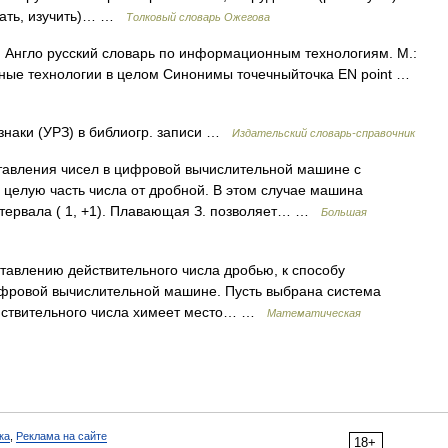
(знать, изучить)… …
Толковый словарь Ожегова
. Англо русский словарь по информационным технологиям. М.:
ные технологии в целом Синонимы точечныйточка EN point …
знаки (УРЗ) в библиогр. записи …
Издательский словарь-справочник
авления чисел в цифровой вычислительной машине с
целую часть числа от дробной. В этом случае машина
нтервала ( 1, +1). Плавающая З. позволяет… …
Большая
тавлению действительного числа дробью, к способу
ифровой вычислительной машине. Пусть выбрана система
действительного числа химеет место… …
Математическая
ка
,
Реклама на сайте
18+