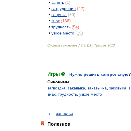
•
запять
(
1
)
•
затруднение
(
42
)
•
зацепка
(
30
)
•
знак
(
138
)
•
трудность
(
54
)
•
узкое
место
(
19
)
Словарь
синонимов
ASIS
.
В
.
Н
.
Тришин
.
2013
.
.
Игры ⚽
Нужно решить контрольную?
Синонимы
:
загвоздка
,
закавыка
,
закавычка
,
заковыка
,
з
знак
,
трудность
,
узкое место
запястье
Полезное