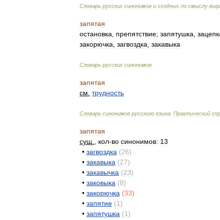
Словарь
русских
синонимов
и
сходных
по
смыслу
выр
запятая
остановка
,
препятствие
;
запятушка
,
зацепк
закорючка
,
загвоздка
,
закавыка
Словарь
русских
синонимов
.
запятая
см
.
трудность
Словарь
синонимов
русского
языка
.
Практический
сп
запятая
сущ
.
,
кол
-
во
синонимов:
13
•
загвоздка
(
26
)
•
закавыка
(
27
)
•
закавычка
(
23
)
•
заковыка
(
8
)
•
закорючка
(
33
)
•
запятие
(
1
)
•
запятушка
(
1
)