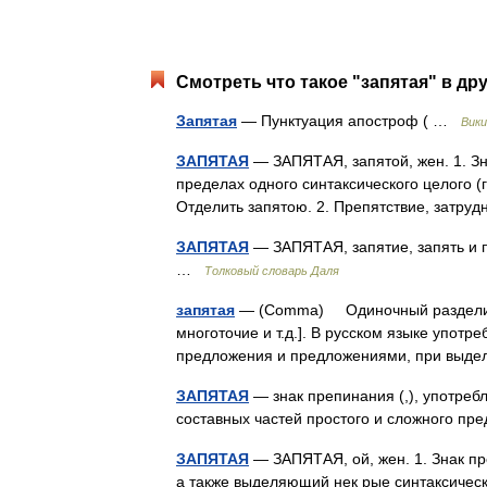
Смотреть что такое "запятая" в др
Запятая
— Пунктуация апостроф ( …
Вики
ЗАПЯТАЯ
— ЗАПЯТАЯ, запятой, жен. 1. Зн
пределах одного синтаксического целого (г
Отделить запятою. 2. Препятствие, затруд
ЗАПЯТАЯ
— ЗАПЯТАЯ, запятие, запять и пр
…
Толковый словарь Даля
запятая
— (Comma) Одиночный разделитель
многоточие и т.д.]. В русском языке упо
предложения и предложениями, при выд
ЗАПЯТАЯ
— знак препинания (,), употреб
составных частей простого и сложного 
ЗАПЯТАЯ
— ЗАПЯТАЯ, ой, жен. 1. Знак п
а также выделяющий нек рые синтаксические