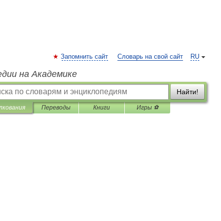
Запомнить сайт
Словарь на свой сайт
RU
едии на Академике
Найти!
лкования
Переводы
Книги
Игры ⚽