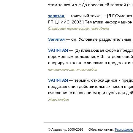
этом то вся и з. • До последней запятой 
запятая
— точечный точка — [Л.Г.Суменко
ГП ЦНИИС, 2003.] Тематики информацион
Справочник технического переводчика
Запятая
— см. Условные разделительные 
ЗАПЯТАЯ
— (1) плавающая форма предст
переменным положением З. , отделяющей 
оперирует только с числами в пределах и
политехническая энциклопедия
ЗАПЯТАЯ
— термин, относящийся к предс
представления действительных чисел в ц
счисления с основанием q, и пусть для 
энциклопедия
© Академик, 2000-2026
Обратная связь:
Техподдерж