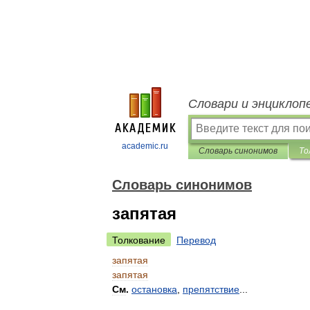
Словари и энциклоп
academic.ru
Словарь синонимов
То
Словарь синонимов
запятая
Толкование
Перевод
запятая
запятая
См
.
остановка
,
препятствие
...