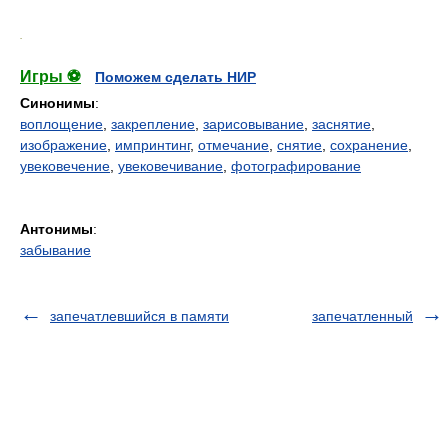
.
Игры ⚽
Поможем сделать НИР
Синонимы
:
воплощение
,
закрепление
,
зарисовывание
,
заснятие
,
изображение
,
импринтинг
,
отмечание
,
снятие
,
сохранение
,
увековечение
,
увековечивание
,
фотографирование
Антонимы
:
забывание
запечатлевшийся в памяти
запечатленный