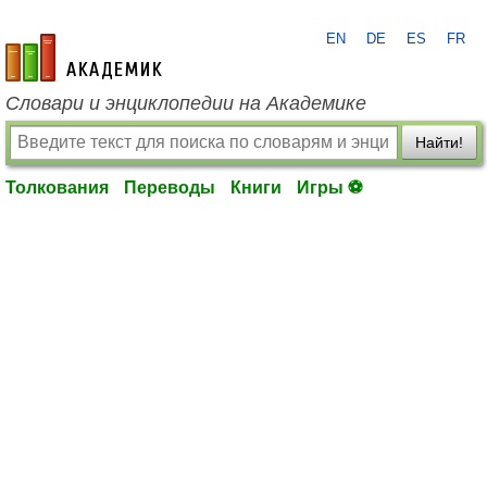
EN
DE
ES
FR
academic.ru
Словари и энциклопедии на Академике
Найти!
Толкования
Переводы
Книги
Игры ⚽