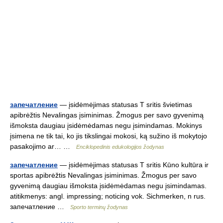
запечатление
— įsidėmėjimas statusas T sritis švietimas
apibrėžtis Nevalingas įsiminimas. Žmogus per savo gyvenimą
išmoksta daugiau įsidėmėdamas negu įsimindamas. Mokinys
įsimena ne tik tai, ko jis tikslingai mokosi, ką sužino iš mokytojo
pasakojimo ar… …
Enciklopedinis edukologijos žodynas
запечатление
— įsidėmėjimas statusas T sritis Kūno kultūra ir
sportas apibrėžtis Nevalingas įsiminimas. Žmogus per savo
gyvenimą daugiau išmoksta įsidėmėdamas negu įsimindamas.
atitikmenys: angl. impressing; noticing vok. Sichmerken, n rus.
запечатление …
Sporto terminų žodynas