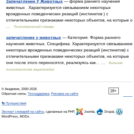
Запечатление У Животных
— форма раннего научения
животных . Характеризуется связыванием некоторых
врожденных поведенческих реакций (инстинктов ) с
отличительными признаками некоторых объектов, на которые о
…
Психологический словарь
запечатление у животных
— Категория. Форма раннего
научения животных. Специфика. Характеризуется связыванием
некоторых врожденных поведенческих реакций (инстинктов) с
отличительными признаками некоторых объектов, на которые
они после этого переносятся, реализуясь как… …
Большая
психологическая энциклопедия
© Академик, 2000-2026
18+
Обратная связь:
Техподдержка
,
Реклама на сайте
👣 Путешествия
Экспорт словарей на сайты
, сделанные на PHP,
Joomla,
Drupal,
WordPress, MODx.