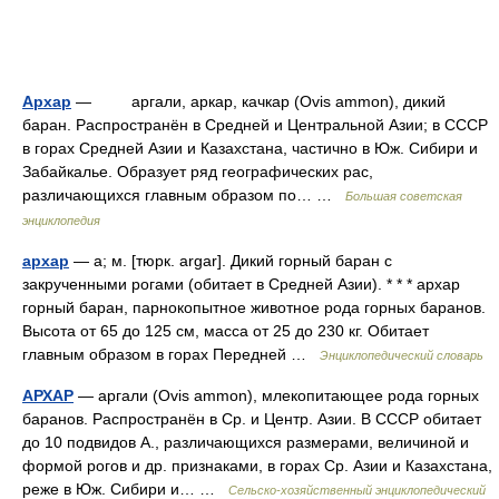
Архар
— аргали, аркар, качкар (Ovis ammon), дикий
баран. Распространён в Средней и Центральной Азии; в СССР
в горах Средней Азии и Казахстана, частично в Юж. Сибири и
Забайкалье. Образует ряд географических рас,
различающихся главным образом по… …
Большая советская
энциклопедия
архар
— а; м. [тюрк. argar]. Дикий горный баран с
закрученными рогами (обитает в Средней Азии). * * * архар
горный баран, парнокопытное животное рода горных баранов.
Высота от 65 до 125 см, масса от 25 до 230 кг. Обитает
главным образом в горах Передней …
Энциклопедический словарь
АРХАР
— аргали (Ovis ammon), млекопитающее рода горных
баранов. Распространён в Ср. и Центр. Азии. В СССР обитает
до 10 подвидов А., различающихся размерами, величиной и
формой рогов и др. признаками, в горах Ср. Азии и Казахстана,
реже в Юж. Сибири и… …
Сельско-хозяйственный энциклопедический