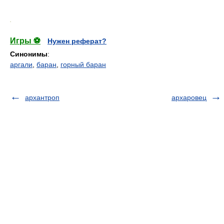
.
Игры ⚽
Нужен реферат?
Синонимы
:
аргали
,
баран
,
горный баран
архантроп
архаровец