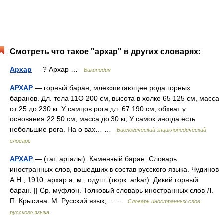
Смотреть что такое "архар" в других словарях:
Архар
— ? Архар …
Википедия
АРХАР
— горный баран, млекопитающее рода горных
баранов. Дл. тела 11О 200 см, высота в холке 65 125 см, масса
от 25 до 230 кг. У самцов рога дл. 67 190 см, обхват у
основания 22 50 см, масса до 30 кг, У самок иногда есть
небольшие рога. На о вах… …
Биологический энциклопедический
словарь
АРХАР
— (тат. аргалы). Каменный баран. Словарь
иностранных слов, вошедших в состав русского языка. Чудинов
А.Н., 1910. архар а, м., одуш. (тюрк. arkar). Дикий горный
баран. || Ср. муфлон. Толковый словарь иностранных слов Л.
П. Крысина. М: Русский язык,… …
Словарь иностранных слов
русского языка