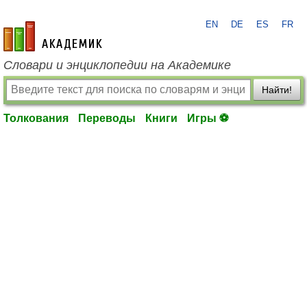
EN
DE
ES
FR
academic.ru
Словари и энциклопедии на Академике
Найти!
Толкования
Переводы
Книги
Игры ⚽