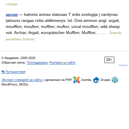
словарь
архар
— kalninis avinas statusas T sritis zoologija | vardynas
taksono rangas rūšis atitikmenys: lot. Ovis ammon angl. argali;
moufflon; mouflon; mufflon; muflon; urical moufflon; wild sheep
vok. Archar; Argali; europäischer Mufflon; Mufflon;… …
Žinduolių
pavadinimų žodynas
© Академик, 2000-2026
18+
Обратная связь:
Техподдержка
,
Реклама на сайте
👣 Путешествия
Экспорт словарей на сайты
, сделанные на PHP,
Joomla,
Drupal,
WordPress, MODx.