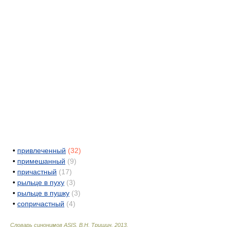
•
привлеченный
(32)
•
примешанный
(9)
•
причастный
(17)
•
рыльце в пуху
(3)
•
рыльце в пушку
(3)
•
сопричастный
(4)
Словарь синонимов ASIS.
В.Н. Тришин
.
2013
.