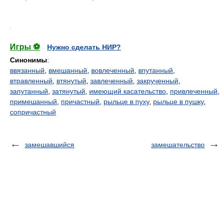
.
Игры ⚽
Нужно сделать НИР?
Синонимы
:
ввязанный
,
вмешанный
,
вовлеченный
,
впутанный
,
втравленный
,
втянутый
,
завлеченный
,
закрученный
,
запутанный
,
затянутый
,
имеющий касательство
,
привлеченный
,
примешанный
,
причастный
,
рыльце в пуху
,
рыльце в пушку
,
сопричастный
замешавшийся
замешательство