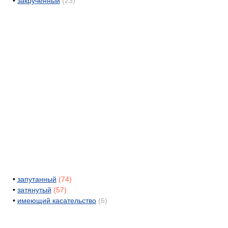
•
закрученный
(23)
•
запутанный
(74)
•
затянутый
(57)
•
имеющий касательство
(6)