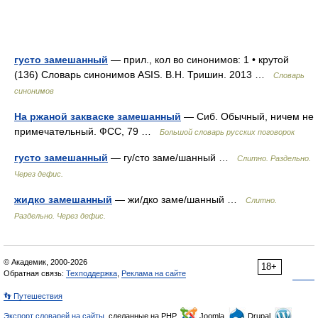
густо замешанный
— прил., кол во синонимов: 1 • крутой
(136) Словарь синонимов ASIS. В.Н. Тришин. 2013 …
Словарь
синонимов
На ржаной закваске замешанный
— Сиб. Обычный, ничем не
примечательный. ФСС, 79 …
Большой словарь русских поговорок
густо замешанный
— гу/сто заме/шанный …
Слитно. Раздельно.
Через дефис.
жидко замешанный
— жи/дко заме/шанный …
Слитно.
Раздельно. Через дефис.
© Академик, 2000-2026
18+
Обратная связь:
Техподдержка
,
Реклама на сайте
👣 Путешествия
Экспорт словарей на сайты
, сделанные на PHP,
Joomla,
Drupal,