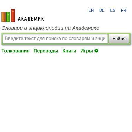
EN
DE
ES
FR
academic.ru
Словари и энциклопедии на Академике
Найти!
Толкования
Переводы
Книги
Игры ⚽