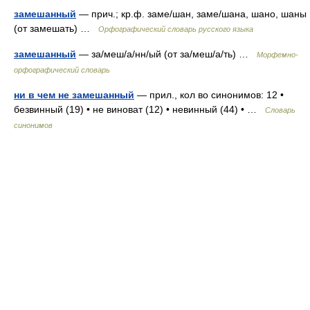
замешанный
— прич.; кр.ф. заме/шан, заме/шана, шано, шаны
(от замешать) …
Орфографический словарь русского языка
замешанный
— за/меш/а/нн/ый (от за/меш/а/ть) …
Морфемно-
орфографический словарь
ни в чем не замешанный
— прил., кол во синонимов: 12 •
безвинный (19) • не виноват (12) • невинный (44) • …
Словарь
синонимов