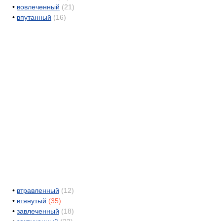
•
вовлеченный
(21)
•
впутанный
(16)
•
втравленный
(12)
•
втянутый
(35)
•
завлеченный
(18)