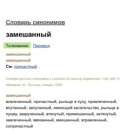
Словарь синонимов
замешанный
Толкование
Перевод
замешанный
замешанный
См.
причастный
...
Словарь русских синонимов и сходных по смыслу выражений.- под. ред. Н.
Абрамова, М.: Русские словари
,
1999
.
замешанный
вовлеченный, причастный, рыльце в пуху, привлеченный,
впутанный, запутанный, имеющий касательство, рыльце в
пушку, закрученный, втянутый, примешанный, затянутый,
завлеченный, ввязанный, вмешанный, втравленный,
сопричастный