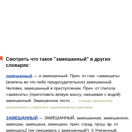
Смотреть что такое "замешанный" в других
словарях:
замешанный
— и замешенный. Прич. от глаг. «замешать»
(вовлечь во что либо предосудительное) замешанный.
Человек, замешанный в преступлении. Прич. от глагола
«замесить» (приготовить вязкую массу, смешивая с водой)
замешенный. Замешенное тесто …
Словарь трудностей
произношения и ударения в современном русском языке
ЗАМЕШАННЫЙ
— ЗАМЕШАННЫЙ, замешанная, замешанное;
замешан, замешана, замешано. прич. страд. прош. вр. от
замешать2 (не смешивать с замешенный!). || Уличенный,