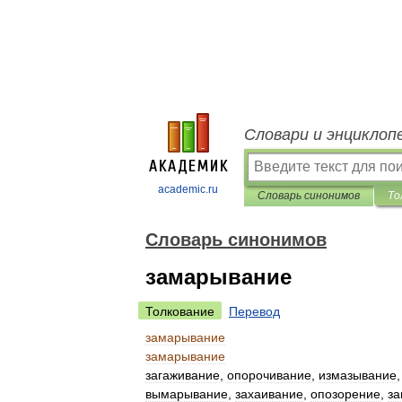
Словари и энциклоп
academic.ru
Словарь синонимов
То
Словарь синонимов
замарывание
Толкование
Перевод
замарывание
замарывание
загаживание
,
опорочивание
,
измазывание
вымарывание
,
захаивание
,
опозорение
,
за