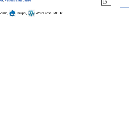
ка
,
Реклама на сайте
18+
omla,
Drupal,
WordPress, MODx.