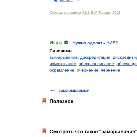
Словарь
синонимов
ASIS
.
В
.
Н
.
Тришин
.
2013
.
.
Игры ⚽
Нужно сделать НИР?
Синонимы
:
вымарывание
,
дискредитация
,
дискредити
измазывание
,
обесславливание
,
обесчещи
осрамление
,
очернение
,
чернение
замарываемый
Полезное
Смотреть что такое "замарывание"