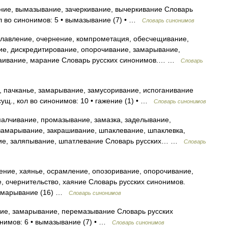
ие, вымазывание, зачеркивание, вычеркивание Словарь
л во синонимов: 5 • вымазывание (7) • …
Словарь синонимов
лавление, очернение, компрометация, обесчещивание,
ие, дискредитирование, опорочивание, замарывание,
хаивание, марание Словарь русских синонимов.… …
Словарь
, пачканье, замарывание, замусоривание, испоганивание
ущ., кол во синонимов: 10 • гажение (1) • …
Словарь синонимов
алчивание, промазывание, замазка, заделывание,
замарывание, закрашивание, шпаклевание, шпаклевка,
ние, заляпывание, шпатлевание Словарь русских… …
Словарь
ение, хаянье, осрамление, опозоривание, опорочивание,
 очернительство, хаяние Словарь русских синонимов.
 замарывание (16) …
Словарь синонимов
е, замарывание, перемазывание Словарь русских
онимов: 6 • вымазывание (7) • …
Словарь синонимов