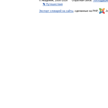
© Академик, 2000-2026
Обратная связь:
Техподдерж
👣 Путешествия
Экспорт словарей на сайты
, сделанные на PHP,
Jo