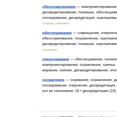
обесславливание
— компрометирование,
дискредитирование, пачканье, обесчещива
опозоривание, дискредитация, ошельмов
Словарь синонимов
обесчещивание
— совращение, очернение
обесславливание, посрамление, ошельмов
дискредитирование, пачканье, ошельмов
синонимов
опорочивание
— обесчещивание, пачкань
компрометирование, осрамление, хаянье, 
марание, хаяние, дискредитирование, оп
ославление
— охаивание, осрамление, ди
опозоривание, очернение, дискредитация,
кол во синонимов: 10 • дискредитация (1