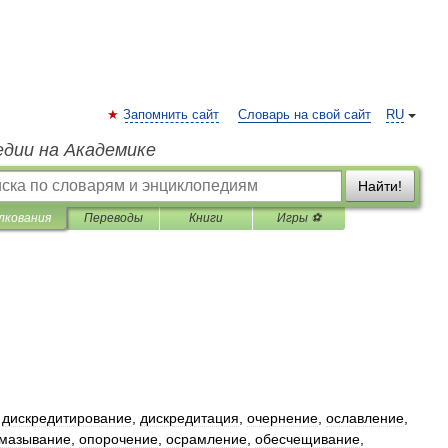
Запомнить сайт
Словарь на свой сайт
RU
едии на Академике
Найти!
лкования
Переводы
Книги
Игры ⚽
,
дискредитирование
,
дискредитация
,
очернение
,
ославление
,
мазывание
,
опорочение
,
осрамление
,
обесчещивание
,