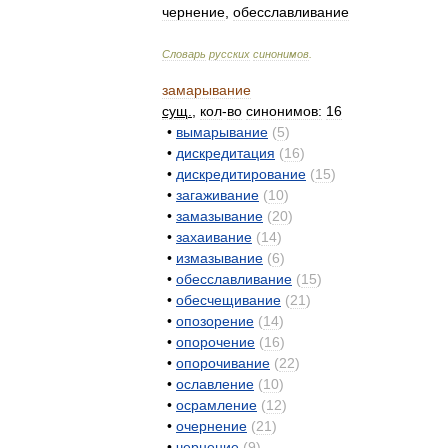
чернение
,
обесславливание
Словарь
русских
синонимов
.
замарывание
сущ
.
,
кол
-
во
синонимов:
16
•
вымарывание
(
5
)
•
дискредитация
(
16
)
•
дискредитирование
(
15
)
•
загаживание
(
10
)
•
замазывание
(
20
)
•
захаивание
(
14
)
•
измазывание
(
6
)
•
обесславливание
(
15
)
•
обесчещивание
(
21
)
•
опозорение
(
14
)
•
опорочение
(
16
)
•
опорочивание
(
22
)
•
ославление
(
10
)
•
осрамление
(
12
)
•
очернение
(
21
)
•
чернение
(
9
)