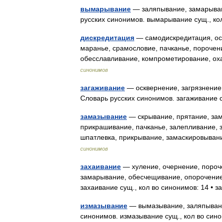
вымарывание
— заляпывание, замарыван
русских синонимов. вымарывание сущ., ко
дискредитация
— самодискредитация, ос
маранье, срамословие, пачканье, порочен
обесславливание, компрометирование, о
синонимов
загаживание
— осквернение, загрязнение
Словарь русских синонимов. загаживание с
замазывание
— скрывание, прятание, зам
прикрашивание, пачканье, залепливание, 
шпатлевка, прикрывание, замаскировыва
синонимов
захаивание
— хуление, очернение, пороч
замарывание, обесчещивание, опорочение,
захаивание сущ., кол во синонимов: 14 •
измазывание
— вымазывание, заляпывани
синонимов. измазывание сущ., кол во син