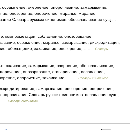
 осрамление, очернение, опорочивание, замарывание,
ние, опозорение, опорочение, маранье, марание,
ывание Словарь русских синонимов. обесславливание сущ …
, компрометация, соблазнение, опозоривание,
ывание, осрамление, маранье, замарывание, дискредитация,
ание, обольщение, захаивание, опозорение,… …
Словарь
е, охаивание, замарывание, очернение, обесславливание,
порочение, опозоривание, оговаривание, ославление,
озорение, опорочение, захаивание,… …
Словарь синонимов
скредитирование, замарывание, опозорение, опорочение,
 опорочивание Словарь русских синонимов. ославление сущ.,
6) …
Словарь синонимов