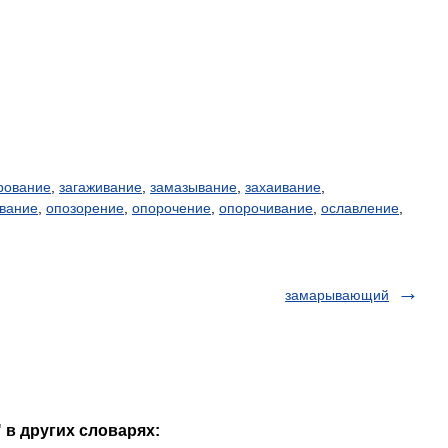
рование
,
загаживание
,
замазывание
,
захаивание
,
вание
,
опозорение
,
опорочение
,
опорочивание
,
ославление
,
замарывающий
 в других словарях: