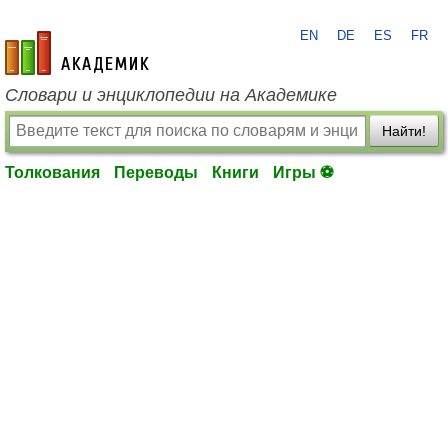
EN
DE
ES
FR
academic.ru
Словари и энциклопедии на Академике
Найти!
Толкования
Переводы
Книги
Игры ⚽