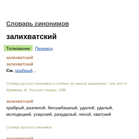
Словарь синонимов
залихватский
Толкование
Перевод
залихватский
залихватский
См.
храбрый
...
Словарь русских синонимов и сходных по смыслу выражений.- под. ред. Н.
Абрамова, М.: Русские словари
,
1999
.
залихватский
храбрый; разлихой, бесшабашный, удалой, удалый,
молодецкий, ухарский, разудалый, лихой, хватский
Словарь русских синонимов
.
залихватский