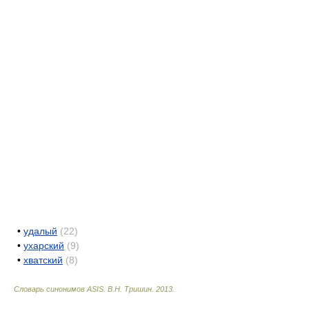
•
удалый
(22)
•
ухарский
(9)
•
хватский
(8)
Словарь синонимов ASIS.
В.Н. Тришин
.
2013
.