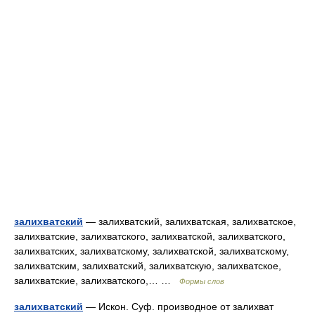
залихватский
— залихватский, залихватская, залихватское,
залихватские, залихватского, залихватской, залихватского,
залихватских, залихватскому, залихватской, залихватскому,
залихватским, залихватский, залихватскую, залихватское,
залихватские, залихватского,… …
Формы слов
залихватский
— Искон. Суф. производное от залихват