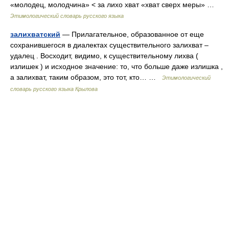
«молодец, молодчина» < за лихо хват «хват сверх меры» …
Этимологический словарь русского языка
залихватский
— Прилагательное, образованное от еще
сохранившегося в диалектах существительного залихват –
удалец . Восходит, видимо, к существительному лихва (
излишек ) и исходное значение: то, что больше даже излишка ,
а залихват, таким образом, это тот, кто… …
Этимологический
словарь русского языка Крылова