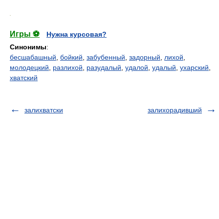
.
Игры ⚽
Нужна курсовая?
Синонимы
:
бесшабашный
,
бойкий
,
забубенный
,
задорный
,
лихой
,
молодецкий
,
разлихой
,
разудалый
,
удалой
,
удалый
,
ухарский
,
хватский
залихватски
залихорадивший