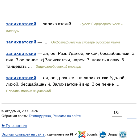
залихватский
— залихв атский …
Русский орфографический
словарь
залихватский
— …
Орфографический словарь русского языка
залихватский
— ая, ое. Разг. Удалой, лихой, бесшабашный. З.
вид. З ое пение. ◁ Залихватски, нареч. З. надеть шапку. З.
танцевать …
Энциклопедический словарь
залихватский
— ая, ое.; разг. см. тж. залихватски Удалой,
лихой, бесшабашный. Залихва/тский вид. З ое пение …
Словарь многих выражений
© Академик, 2000-2026
18+
Обратная связь:
Техподдержка
,
Реклама на сайте
👣 Путешествия
Экспорт словарей на сайты
, сделанные на PHP,
Joomla,
Drupal,