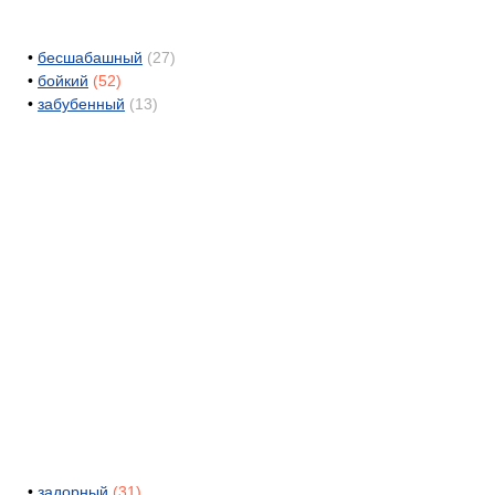
•
бесшабашный
(27)
•
бойкий
(52)
•
забубенный
(13)
•
задорный
(31)