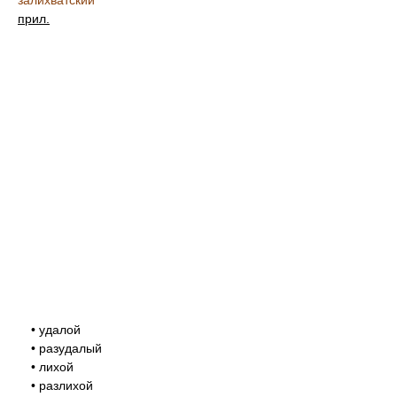
залихватский
прил.
• удалой
• разудалый
• лихой
• разлихой