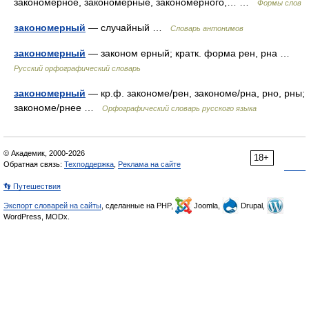
закономерное, закономерные, закономерного,… …
Формы слов
закономерный
— случайный …
Словарь антонимов
закономерный
— законом ерный; кратк. форма рен, рна …
Русский орфографический словарь
закономерный
— кр.ф. закономе/рен, закономе/рна, рно, рны;
закономе/рнее …
Орфографический словарь русского языка
© Академик, 2000-2026
18+
Обратная связь:
Техподдержка
,
Реклама на сайте
👣 Путешествия
Экспорт словарей на сайты
, сделанные на PHP,
Joomla,
Drupal,
WordPress, MODx.