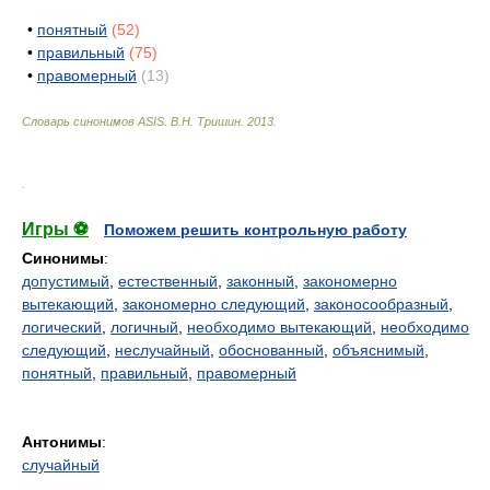
•
понятный
(52)
•
правильный
(75)
•
правомерный
(13)
Словарь синонимов ASIS.
В.Н. Тришин
.
2013
.
.
Игры ⚽
Поможем решить контрольную работу
Синонимы
:
допустимый
,
естественный
,
законный
,
закономерно
вытекающий
,
закономерно следующий
,
законосообразный
,
логический
,
логичный
,
необходимо вытекающий
,
необходимо
следующий
,
неслучайный
,
обоснованный
,
объяснимый
,
понятный
,
правильный
,
правомерный
Антонимы
:
случайный