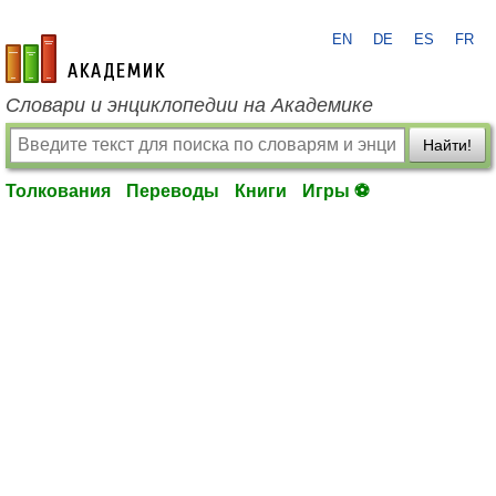
EN
DE
ES
FR
academic.ru
Словари и энциклопедии на Академике
Найти!
Толкования
Переводы
Книги
Игры ⚽