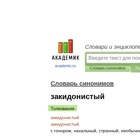
Словари и энциклоп
academic.ru
Словарь синонимов
То
Словарь синонимов
закидонистый
Толкование
закидонистый
закидонистый
с
гонором
,
нахальный
,
странный
,
необычн