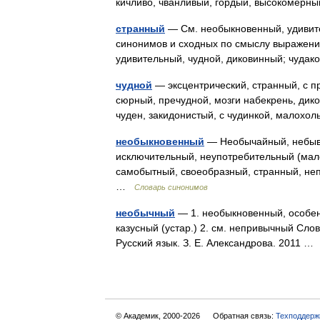
кичливо, чванливый, гордый, высокомерн
странный
— См. необыкновенный, удивите
синонимов и сходных по смыслу выражений.
удивительный, чудной, диковинный; чуд
чудной
— эксцентрический, странный, с пр
сюрный, пречудной, мозги набекрень, дико
чуден, закидонистый, с чудинкой, малох
необыкновенный
— Необычайный, небыв
исключительный, неупотребительный (мал
самобытный, своеобразный, странный, неп
…
Словарь синонимов
необычный
— 1. необыкновенный, особенны
казусный (устар.) 2. см. непривычный Сло
Русский язык. З. Е. Александрова. 2011 
© Академик, 2000-2026
Обратная связь:
Техподдерж