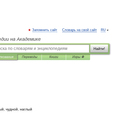
Запомнить сайт
Словарь на свой сайт
RU
едии на Академике
Найти!
лкования
Переводы
Книги
Игры ⚽
ый
,
чудной
,
наглый