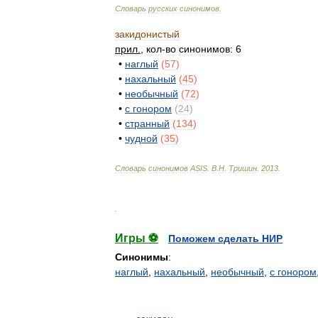
Словарь
русских
синонимов
.
закидонистый
прил
.
,
кол
-
во
синонимов:
6
•
наглый
(
57
)
•
нахальный
(
45
)
•
необычный
(
72
)
•
с
гонором
(
24
)
•
странный
(
134
)
•
чудной
(
35
)
Словарь
синонимов
ASIS
.
В
.
Н
.
Тришин
.
2013
.
.
Игры ⚽
Поможем сделать НИР
Синонимы
:
наглый
,
нахальный
,
необычный
,
с гонором