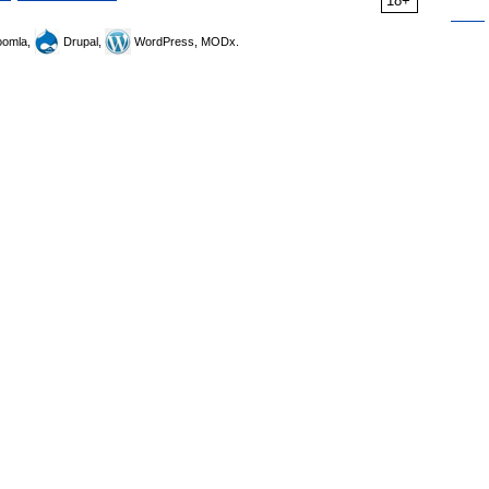
18+
omla,
Drupal,
WordPress, MODx.