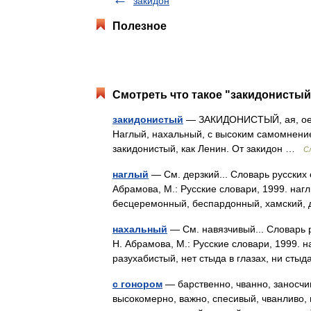
закидон
Полезное
Смотреть что такое "закидонистый
закидонистый
— ЗАКИДОНИСТЫЙ, ая, ое. 1
Наглый, нахальный, с высоким самомнением
закидонистый, как Ленин. От закидон …
С
наглый
— См. дерзкий... Словарь русских
Абрамова, М.: Русские словари, 1999. наг
бесцеремонный, беспардонный, хамский
нахальный
— См. навязчивый... Словарь 
Н. Абрамова, М.: Русские словари, 1999. 
разухабистый, нет стыда в глазах, ни ст
с гонором
— барственно, чванно, заносчи
высокомерно, важно, спесивый, чванливо