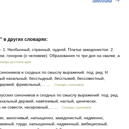
закидушка
" в других словарях:
. Необычный, странный, чудной. Платье закидонистое. 2.
, гонором (о человеке). Образования то три дня на свалке, а
ловарь русского арго
 синонимов и сходных по смыслу выражений. под. ред. Н.
лый нахальный, бесстыдный, бесстыжий, бессовестный,
, дерзкий; фривольный,… …
Словарь синонимов
русских синонимов и сходных по смыслу выражений. под. ред.
нахальный дерзкий, навязчивый; наглый, цинически,
ыда ни совести, нескромный,… …
Словарь синонимов
во, заносчивый, напыщенно, закидонистый, надменно,
, важный, гордо, напыщенный, надменный, амбициозный,