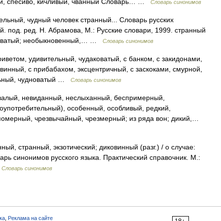
ый, спесиво, кичливый, чванный Словарь… …
Словарь синонимов
льный, чудный человек странный... Словарь русских
 под. ред. Н. Абрамова, М.: Русские словари, 1999. странный
аковатый; необыкновенный,… …
Словарь синонимов
иветом, удивительный, чудаковатый, с банком, с закидонами,
винный, с прибабахом, эксцентричный, с заскоками, смурной,
ольный, чудноватый …
Словарь синонимов
алый, невиданный, неслыханный, беспримерный,
оупотребительный), особенный, особливый, редкий,
омерный, чрезвычайный, чрезмерный; из ряда вон; дикий,…
й, странный, экзотический; диковинный (разг.) / о случае:
варь синонимов русского языка. Практический справочник. М.:
…
Словарь синонимов
ка
,
Реклама на сайте