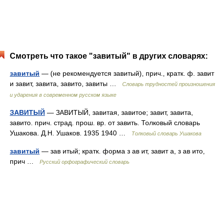
Смотреть что такое "завитый" в других словарях:
завитый
— (не рекомендуется завитый), прич., кратк. ф. завит
и завит, завита, завито, завиты …
Словарь трудностей произношения
и ударения в современном русском языке
ЗАВИТЫЙ
— ЗАВИТЫЙ, завитая, завитое; завит, завита,
завито. прич. страд. прош. вр. от завить. Толковый словарь
Ушакова. Д.Н. Ушаков. 1935 1940 …
Толковый словарь Ушакова
завитый
— зав итый; кратк. форма з ав ит, завит а, з ав ито,
прич …
Русский орфографический словарь