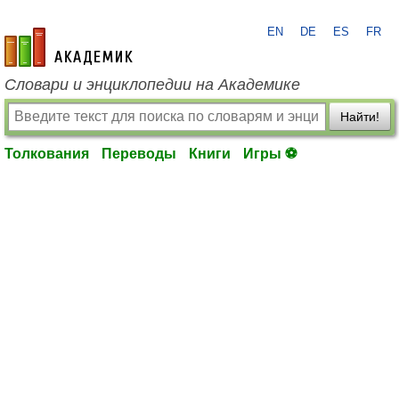
EN
DE
ES
FR
academic.ru
Словари и энциклопедии на Академике
Найти!
Толкования
Переводы
Книги
Игры ⚽