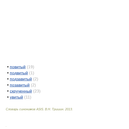
•
повитый
(19)
•
подвитый
(1)
•
подзавитый
(2)
•
позавитый
(2)
•
скрученный
(23)
•
увитый
(11)
Словарь синонимов ASIS.
В.Н. Тришин
.
2013
.
.