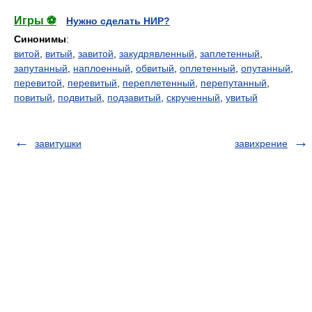
Игры ⚽
Нужно сделать НИР?
Синонимы
:
витой
,
витый
,
завитой
,
закудрявленный
,
заплетенный
,
запутанный
,
наплоенный
,
обвитый
,
оплетенный
,
опутанный
,
перевитой
,
перевитый
,
переплетенный
,
перепутанный
,
повитый
,
подвитый
,
подзавитый
,
скрученный
,
увитый
завитушки
завихрение