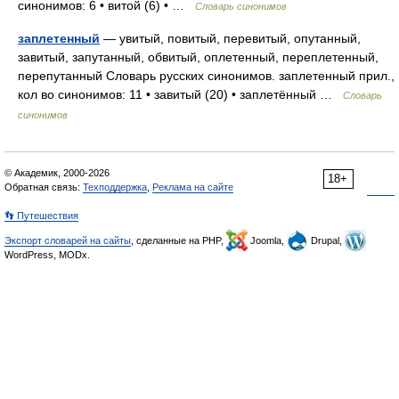
синонимов: 6 • витой (6) • …
Словарь синонимов
заплетенный
— увитый, повитый, перевитый, опутанный,
завитый, запутанный, обвитый, оплетенный, переплетенный,
перепутанный Словарь русских синонимов. заплетенный прил.,
кол во синонимов: 11 • завитый (20) • заплетённый …
Словарь
синонимов
© Академик, 2000-2026
18+
Обратная связь:
Техподдержка
,
Реклама на сайте
👣 Путешествия
Экспорт словарей на сайты
, сделанные на PHP,
Joomla,
Drupal,
WordPress, MODx.