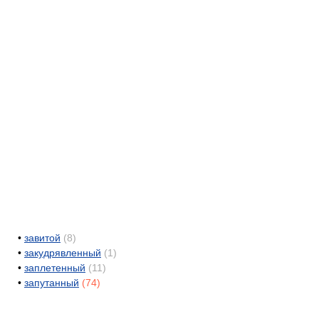
•
завитой
(8)
•
закудрявленный
(1)
•
заплетенный
(11)
•
запутанный
(74)