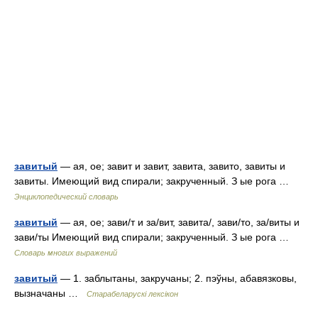
завитый
— ая, ое; завит и завит, завита, завито, завиты и
завиты. Имеющий вид спирали; закрученный. З ые рога …
Энциклопедический словарь
завитый
— ая, ое; зави/т и за/вит, завита/, зави/то, за/виты и
зави/ты Имеющий вид спирали; закрученный. З ые рога …
Словарь многих выражений
завитый
— 1. заблытаны, закручаны; 2. пэўны, абавязковы,
вызначаны …
Старабеларускі лексікон