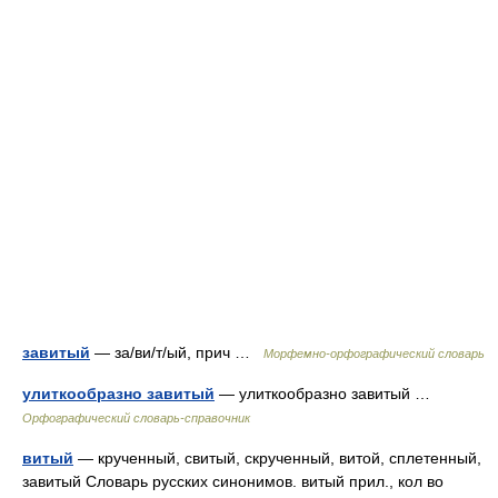
завитый
— за/ви/т/ый, прич …
Морфемно-орфографический словарь
улиткообразно завитый
— улиткообразно завитый …
Орфографический словарь-справочник
витый
— крученный, свитый, скрученный, витой, сплетенный,
завитый Словарь русских синонимов. витый прил., кол во