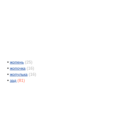
•
жопень
(25)
•
жопочка
(16)
•
жопулька
(16)
•
зад
(81)