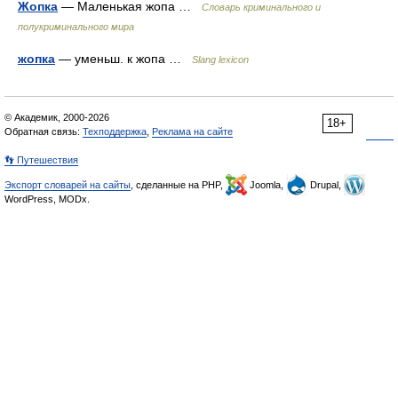
Жопка
— Маленькая жопа …
Словарь криминального и
полукриминального мира
жопка
— уменьш. к жопа …
Slang lexicon
© Академик, 2000-2026
18+
Обратная связь:
Техподдержка
,
Реклама на сайте
👣 Путешествия
Экспорт словарей на сайты
, сделанные на PHP,
Joomla,
Drupal,
WordPress, MODx.