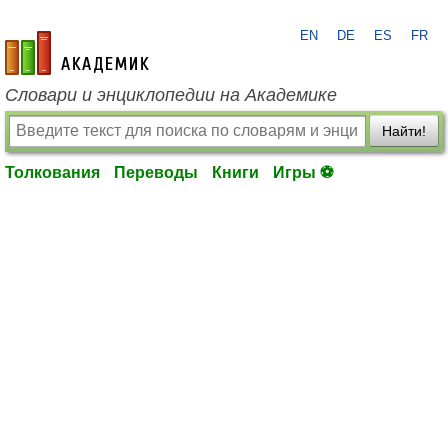
EN
DE
ES
FR
academic.ru
Словари и энциклопедии на Академике
Найти!
Толкования
Переводы
Книги
Игры ⚽