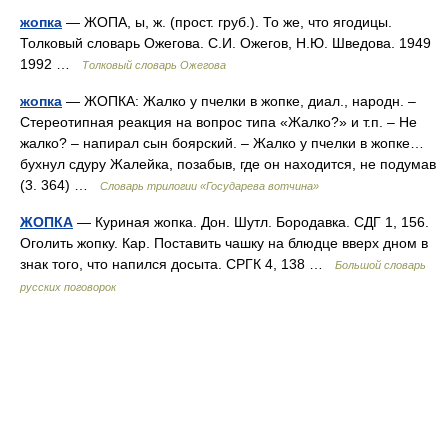
жопка
— ЖОПА, ы, ж. (прост. груб.). То же, что ягодицы.
Толковый словарь Ожегова. С.И. Ожегов, Н.Ю. Шведова. 1949
1992 …
Толковый словарь Ожегова
жопка
— ЖОПКА: Жалко у пчелки в жопке, диал., народн. –
Стереотипная реакция на вопрос типа «Жалко?» и т.п. – Не
жалко? – напирал сын боярский. – Жалко у пчелки в жопке…
бухнул сдуру Жалейка, позабыв, где он находится, не подумав
(3. 364) …
Словарь трилогии «Государева вотчина»
ЖОПКА
— Куриная жопка. Дон. Шутл. Бородавка. СДГ 1, 156.
Оголить жопку. Кар. Поставить чашку на блюдце вверх дном в
знак того, что напился досыта. СРГК 4, 138 …
Большой словарь
русских поговорок