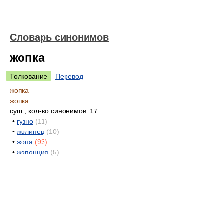
Словарь синонимов
жопка
Толкование
Перевод
жопка
жопка
сущ.
, кол-во синонимов: 17
•
гузно
(11)
•
жолипец
(10)
•
жопа
(93)
•
жопенция
(5)