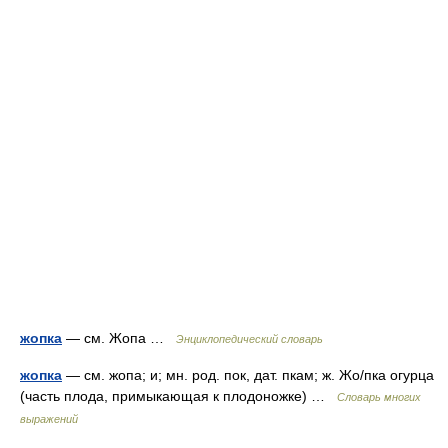
жопка
— см. Жопа …
Энциклопедический словарь
жопка
— см. жопа; и; мн. род. пок, дат. пкам; ж. Жо/пка огурца
(часть плода, примыкающая к плодоножке) …
Словарь многих
выражений