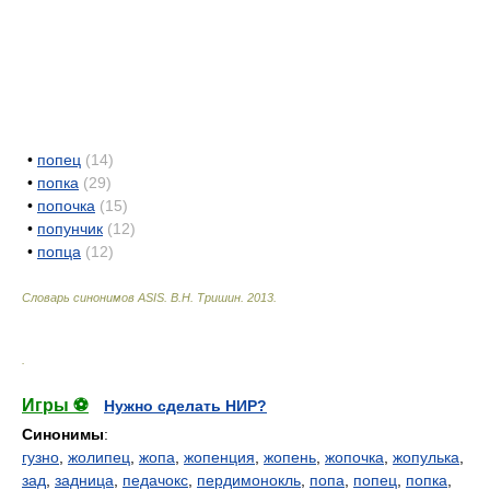
•
попец
(14)
•
попка
(29)
•
попочка
(15)
•
попунчик
(12)
•
попца
(12)
Словарь синонимов ASIS.
В.Н. Тришин
.
2013
.
.
Игры ⚽
Нужно сделать НИР?
Синонимы
:
гузно
,
жолипец
,
жопа
,
жопенция
,
жопень
,
жопочка
,
жопулька
,
зад
,
задница
,
педачокс
,
пердимонокль
,
попа
,
попец
,
попка
,