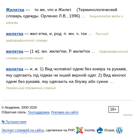
Жилетка
— то же, что и Жилет. (Терминологический
словарь одежды. Орленко Л.В., 1996) …
Энциклопедия моды и
одежды
жилетка
— жил етка, и, род. п. мн. ч. ток …
Русский
орфографический словарь
жилетка
— (1 ж); мн. жиле/тки, Р. жиле/ток …
Орфографический
словарь русского языка
жилетка
— и, ж. 1) Вид чоловічої одежі без коміра та рукавів,
яку одягають під піджак чи інший верхній одяг. 2) Вид жіночої
одежі без рукавів, яку одягають на блузку або сукню …
Український тлумачний словник
© Академик, 2000-2026
18+
Обратная связь:
Техподдержка
,
Реклама на сайте
👣 Путешествия
Экспорт словарей на сайты
, сделанные на PHP,
Joomla,
Drupal,