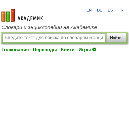
EN
DE
ES
FR
academic.ru
Словари и энциклопедии на Академике
Найти!
Толкования
Переводы
Книги
Игры ⚽