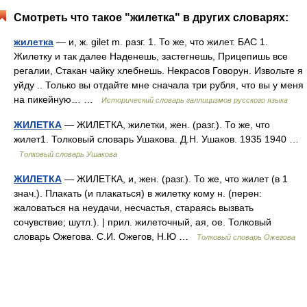
Смотреть что такое "жилетка" в других словарях:
жилетка
— и, ж. gilet m. разг. 1. То же, что жилет. БАС 1.
Жилетку и так далее Наденешь, застегнешь, Прицепишь все
регалии, Стакан чайку хлебнешь. Некрасов Говорун. Извольте я
уйду .. Только вы отдайте мне сначала три рубля, что вы у меня
на пикейную… …
Исторический словарь галлицизмов русского языка
ЖИЛЕТКА
— ЖИЛЕТКА, жилетки, жен. (разг.). То же, что
жилет1. Толковый словарь Ушакова. Д.Н. Ушаков. 1935 1940 …
Толковый словарь Ушакова
ЖИЛЕТКА
— ЖИЛЕТКА, и, жен. (разг.). То же, что жилет (в 1
знач.). Плакать (и плакаться) в жилетку кому н. (перен:
жаловаться на неудачи, несчастья, стараясь вызвать
сочувствие; шутл.). | прил. жилеточный, ая, ое. Толковый
словарь Ожегова. С.И. Ожегов, Н.Ю …
Толковый словарь Ожегова