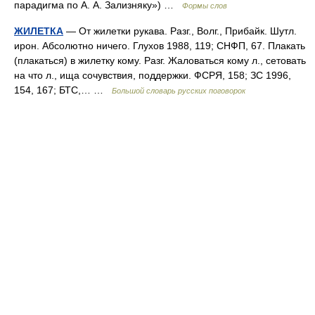
парадигма по А. А. Зализняку») …
Формы слов
ЖИЛЕТКА
— От жилетки рукава. Разг., Волг., Прибайк. Шутл.
ирон. Абсолютно ничего. Глухов 1988, 119; СНФП, 67. Плакать
(плакаться) в жилетку кому. Разг. Жаловаться кому л., сетовать
на что л., ища сочувствия, поддержки. ФСРЯ, 158; ЗС 1996,
154, 167; БТС,… …
Большой словарь русских поговорок