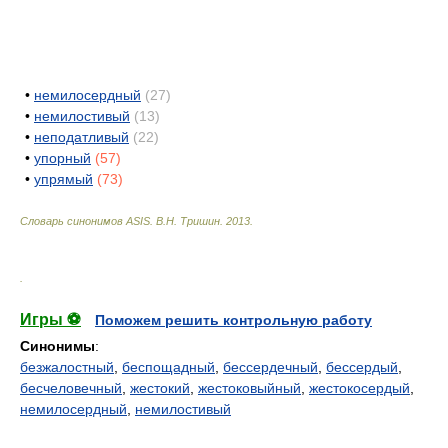
•
немилосердный
(27)
•
немилостивый
(13)
•
неподатливый
(22)
•
упорный
(57)
•
упрямый
(73)
Словарь синонимов ASIS.
В.Н. Тришин
.
2013
.
.
Игры ⚽
Поможем решить контрольную работу
Синонимы
:
безжалостный
,
беспощадный
,
бессердечный
,
бессердый
,
бесчеловечный
,
жестокий
,
жестоковыйный
,
жестокосердый
,
немилосердный
,
немилостивый