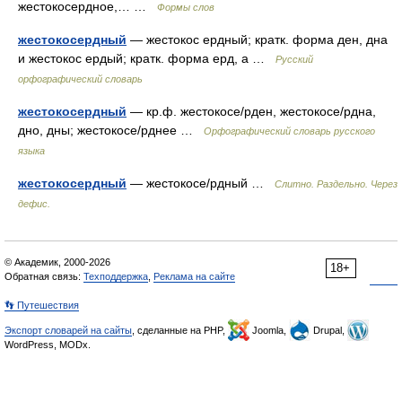
жестокосердное,… …
Формы слов
жестокосердный
— жестокос ердный; кратк. форма ден, дна
и жестокос ердый; кратк. форма ерд, а …
Русский
орфографический словарь
жестокосердный
— кр.ф. жестокосе/рден, жестокосе/рдна,
дно, дны; жестокосе/рднее …
Орфографический словарь русского
языка
жестокосердный
— жестокосе/рдный …
Слитно. Раздельно. Через
дефис.
© Академик, 2000-2026
18+
Обратная связь:
Техподдержка
,
Реклама на сайте
👣 Путешествия
Экспорт словарей на сайты
, сделанные на PHP,
Joomla,
Drupal,
WordPress, MODx.