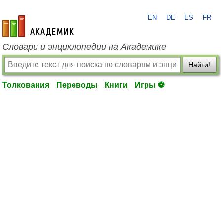
EN
DE
ES
FR
academic.ru
Словари и энциклопедии на Академике
Найти!
Толкования
Переводы
Книги
Игры ⚽