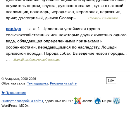
служитель церкви, служка, духовного звания, кутья с патокой,
псаломщик, пономарь, иеродьякон, иеромонах, церковник,
причт, долгогривый, дьячок Словарь… …
Словарь синонимов
поро́да
— ы, ж. 1. Целостная устойчивая группа
сельскохозяйственных или некоторых других животных одного
вида, обладающая определенными признаками и
особенностями, передающимися по наследству. Лошади
орловской породы. Порода собак. Выведение новой породы…
…
Малый академический словарь
© Академик, 2000-2026
18+
Обратная связь:
Техподдержка
,
Реклама на сайте
👣 Путешествия
Экспорт словарей на сайты
, сделанные на PHP,
Joomla,
Drupal,
WordPress, MODx.