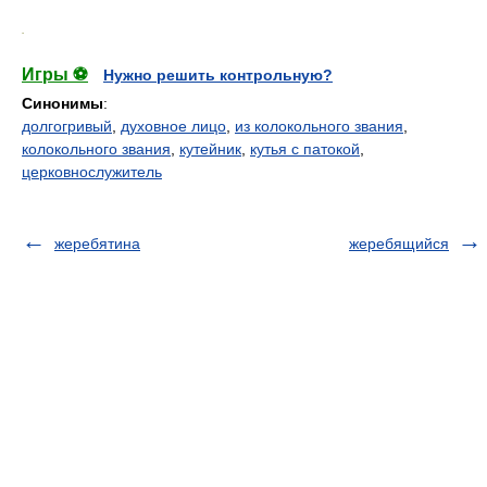
.
Игры ⚽
Нужно решить контрольную?
Синонимы
:
долгогривый
,
духовное лицо
,
из колокольного звания
,
колокольного звания
,
кутейник
,
кутья с патокой
,
церковнослужитель
жеребятина
жеребящийся