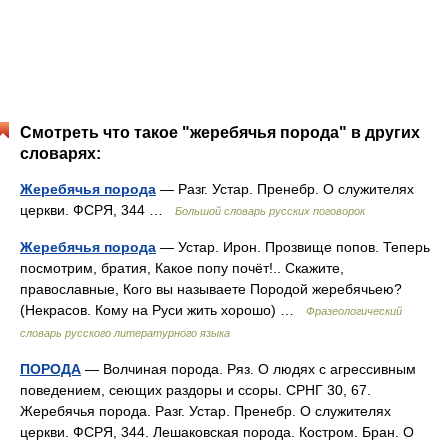
Смотреть что такое "жеребячья порода" в других
словарях:
Жеребячья порода
— Разг. Устар. Пренебр. О служителях
церкви. ФСРЯ, 344 …
Большой словарь русских поговорок
Жеребячья порода
— Устар. Ирон. Прозвище попов. Теперь
посмотрим, братия, Какое попу почёт!.. Скажите,
православные, Кого вы называете Породой жеребячьею?
(Некрасов. Кому на Руси жить хорошо) …
Фразеологический
словарь русского литературного языка
ПОРОДА
— Волчиная порода. Ряз. О людях с агрессивным
поведением, сеющих раздоры и ссоры. СРНГ 30, 67.
Жеребячья порода. Разг. Устар. Пренебр. О служителях
церкви. ФСРЯ, 344. Лешаковская порода. Костром. Бран. О