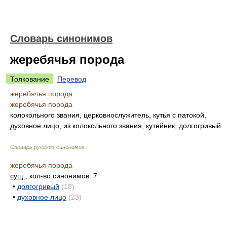
Словарь синонимов
жеребячья порода
Толкование
Перевод
жеребячья порода
жеребячья порода
колокольного звания, церковнослужитель, кутья с патокой,
духовное лицо, из колокольного звания, кутейник, долгогривый
Словарь русских синонимов
.
жеребячья порода
сущ.
, кол-во синонимов: 7
•
долгогривый
(18)
•
духовное лицо
(23)