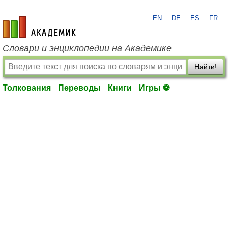
EN
DE
ES
FR
academic.ru
Словари и энциклопедии на Академике
Найти!
Толкования
Переводы
Книги
Игры ⚽