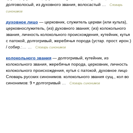
долговолосый, из духовного звания, волосастый …
Словарь
синонимов
духовное лицо
— церковник, служитель церкви (или культа),
церковнослужитель, (из) духовного звания; (из) колокольного
звания, личность колокольного происхождения, кутейник, кутья
с патокой, долгогривый, жеребячья порода (устар. прост. ирон.)
/ собир.:… …
Словарь синонимов
колокольного звания
— долгогривый, кутейник, из
колокольного звания, жеребячья порода, церковник, личность
колокольного происхождения, кутья с патокой, духовное лицо
Словарь русских синонимов. колокольного звания сущ., кол во
синонимов: 9 • долгогривый …
Словарь синонимов