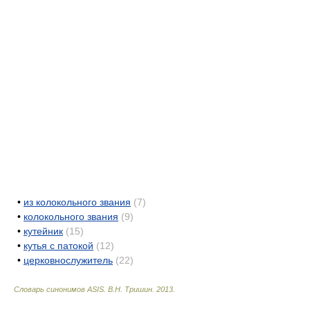
•
из колокольного звания
(7)
•
колокольного звания
(9)
•
кутейник
(15)
•
кутья с патокой
(12)
•
церковнослужитель
(22)
Словарь синонимов ASIS.
В.Н. Тришин
.
2013
.