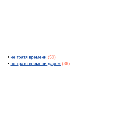
•
не тратя времени
(59)
•
не тратя времени даром
(38)