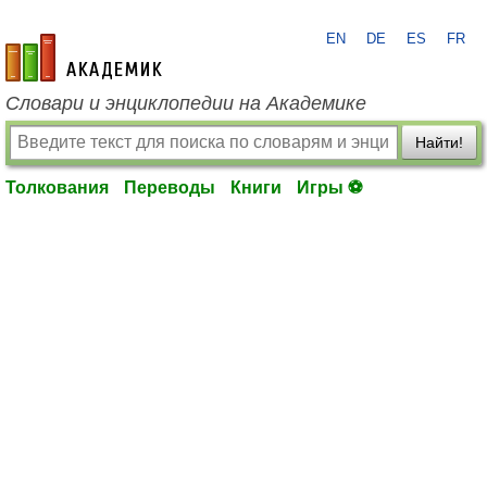
EN
DE
ES
FR
academic.ru
Словари и энциклопедии на Академике
Найти!
Толкования
Переводы
Книги
Игры ⚽