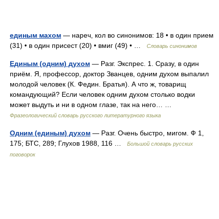
единым махом
— нареч, кол во синонимов: 18 • в один прием
(31) • в один присест (20) • вмиг (49) • …
Словарь синонимов
Единым (одним) духом
— Разг. Экспрес. 1. Сразу, в один
приём. Я, профессор, доктор Званцев, одним духом выпалил
молодой человек (К. Федин. Братья). А что ж, товарищ
командующий? Если человек одним духом столько водки
может выдуть и ни в одном глазе, так на него… …
Фразеологический словарь русского литературного языка
Одним (единым) духом
— Разг. Очень быстро, мигом. Ф 1,
175; БТС, 289; Глухов 1988, 116 …
Большой словарь русских
поговорок