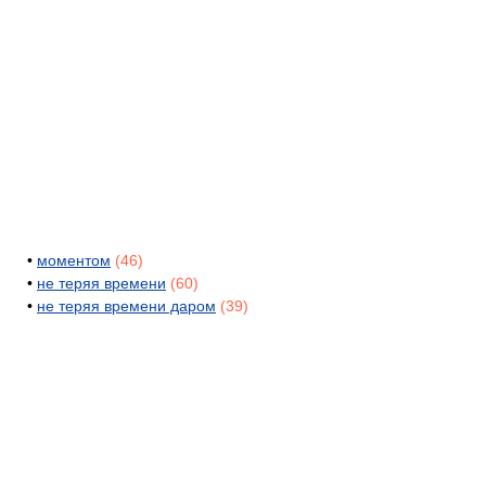
•
моментом
(46)
•
не теряя времени
(60)
•
не теряя времени даром
(39)