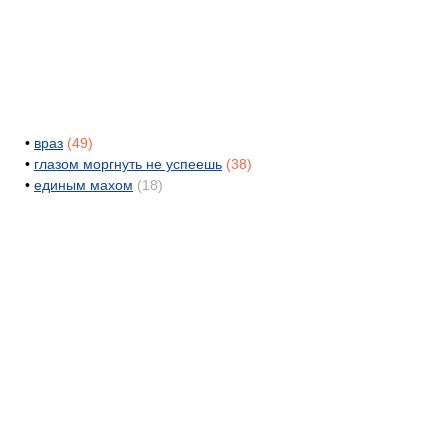
•
враз
(49)
•
глазом моргнуть не успеешь
(38)
•
единым махом
(18)