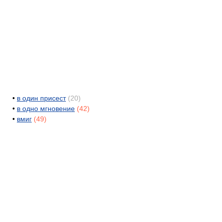
•
в один присест
(20)
•
в одно мгновение
(42)
•
вмиг
(49)