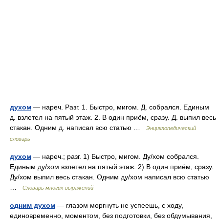
духом
— нареч. Разг. 1. Быстро, мигом. Д. собрался. Единым
д. взлетел на пятый этаж. 2. В один приём, сразу. Д. выпил весь
стакан. Одним д. написал всю статью …
Энциклопедический
словарь
духом
— нареч.; разг. 1) Быстро, мигом. Ду/хом собрался.
Единым ду/хом взлетел на пятый этаж. 2) В один приём, сразу.
Ду/хом выпил весь стакан. Одним ду/хом написал всю статью
…
Словарь многих выражений
одним духом
— глазом моргнуть не успеешь, с ходу,
единовременно, моментом, без подготовки, без обдумывания,