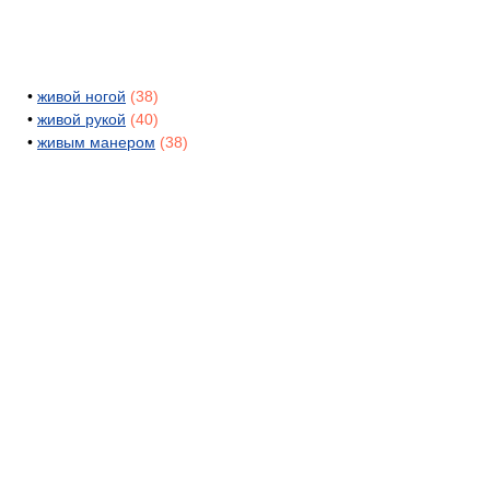
•
живой ногой
(38)
•
живой рукой
(40)
•
живым манером
(38)