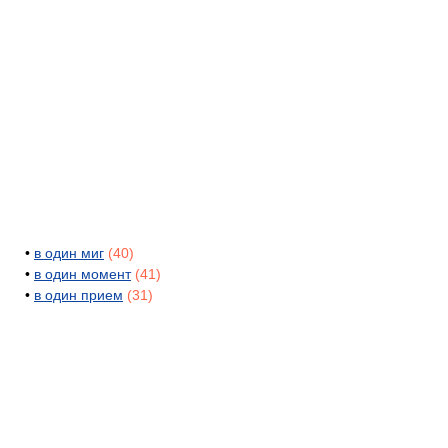
•
в один миг
(40)
•
в один момент
(41)
•
в один прием
(31)