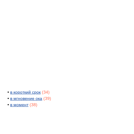
•
в короткий срок
(34)
•
в мгновение ока
(39)
•
в момент
(38)