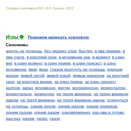
Словарь синонимов ASIS.
В.Н. Тришин
.
2013
.
.
Игры ⚽
Поможем написать курсовую
Синонимы
:
ахнуть не успеешь
,
без лишних слов
,
быстро
,
в два приема
,
в
два счета
,
в короткий срок
,
в мгновение ока
,
в момент
,
в один
миг
,
в один момент
,
в один прием
,
в один присест
,
в одно
мгновение
,
вмиг
,
враз
,
глазом моргнуть не успеешь
,
единым
махом
,
живой ногой
,
живой рукой
,
живым манером
,
за короткий
срок
,
за короткое время
,
за один прием
,
за один присест
,
залпом
,
зараз
,
мгновенно
,
мигом
,
молниеносно
,
моменталом
,
моментально
,
моментом
,
не теряя времени
,
не теряя времени
даром
,
не тратя времени
,
не тратя времени даром
,
оглянуться
не успеешь
,
одним духом
,
одним махом
,
одним приемом
,
одним пыхом
,
одним разом
,
одновременно
,
раз-два и готово
,
раз-раз
,
разом
,
скоро
,
сразу