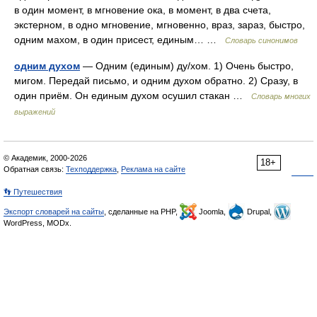
в один момент, в мгновение ока, в момент, в два счета,
экстерном, в одно мгновение, мгновенно, враз, зараз, быстро,
одним махом, в один присест, единым… …
Словарь синонимов
одним духом
— Одним (единым) ду/хом. 1) Очень быстро,
мигом. Передай письмо, и одним духом обратно. 2) Сразу, в
один приём. Он единым духом осушил стакан …
Словарь многих
выражений
© Академик, 2000-2026
18+
Обратная связь:
Техподдержка
,
Реклама на сайте
👣 Путешествия
Экспорт словарей на сайты
, сделанные на PHP,
Joomla,
Drupal,
WordPress, MODx.