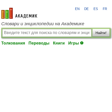
EN
DE
ES
FR
academic.ru
Словари и энциклопедии на Академике
Найти!
Толкования
Переводы
Книги
Игры ⚽