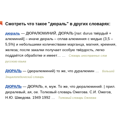
Смотреть что такое "дюраль" в других словарях:
дюраль
— ДЮРАЛЮМИНИЙ, ДЮРАЛЬ [лат. durus твёрдый +
алюминий] – иначе дюраль – сплав алюминия с медью (3,5 –
5,5%) и небольшими количествами марганца, магния, кремния,
железа; после закалки получает особую твёрдость, легко
поддаётся обработке и имеет… …
Словарь иностранных слов
русского языка
ДЮРАЛЬ
— (дюралюминий) то же, что дуралюмин …
Большой
Энциклопедический словарь
ДЮРАЛЬ
— ДЮРАЛЬ, я, муж. То же, что дюралюминий. | прил.
дюралевый, ая, ое. Толковый словарь Ожегова. С.И. Ожегов,
Н.Ю. Шведова. 1949 1992 …
Толковый словарь Ожегова