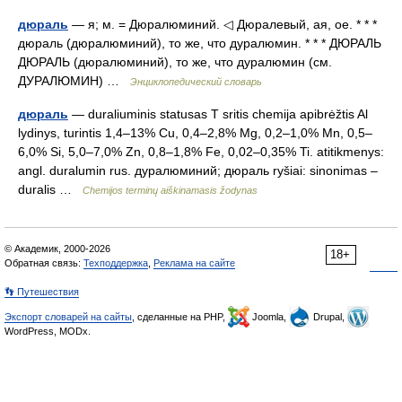
дюраль
— я; м. = Дюралюминий. ◁ Дюралевый, ая, ое. * * *
дюраль (дюралюминий), то же, что дуралюмин. * * * ДЮРАЛЬ
ДЮРАЛЬ (дюралюминий), то же, что дуралюмин (см.
ДУРАЛЮМИН) …
Энциклопедический словарь
дюраль
— duraliuminis statusas T sritis chemija apibrėžtis Al
lydinys, turintis 1,4–13% Cu, 0,4–2,8% Mg, 0,2–1,0% Mn, 0,5–
6,0% Si, 5,0–7,0% Zn, 0,8–1,8% Fe, 0,02–0,35% Ti. atitikmenys:
angl. duralumin rus. дуралюминий; дюраль ryšiai: sinonimas –
duralis …
Chemijos terminų aiškinamasis žodynas
© Академик, 2000-2026
18+
Обратная связь:
Техподдержка
,
Реклама на сайте
👣 Путешествия
Экспорт словарей на сайты
, сделанные на PHP,
Joomla,
Drupal,
WordPress, MODx.