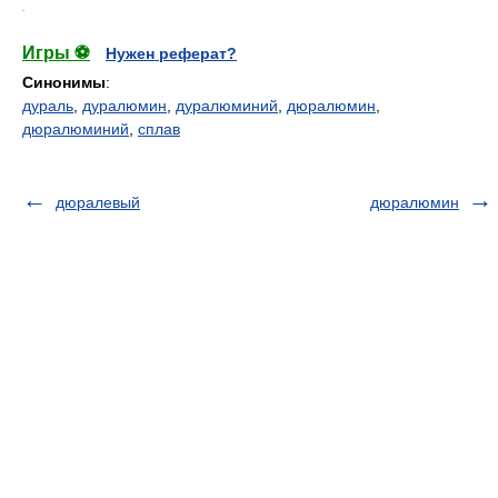
.
Игры ⚽
Нужен реферат?
Синонимы
:
дураль
,
дуралюмин
,
дуралюминий
,
дюралюмин
,
дюралюминий
,
сплав
дюралевый
дюралюмин