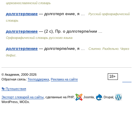
церковнославянский словарь
долготерпение
— долготерп ение, я …
Русский орфографический
словарь
долготерпение
— (2 с), Пр. о долготерпе/нии …
Орфографический словарь русского языка
долготерпение
— долготерпе/ние, я …
Слитно. Раздельно. Через
дефис.
© Академик, 2000-2026
18+
Обратная связь:
Техподдержка
,
Реклама на сайте
👣 Путешествия
Экспорт словарей на сайты
, сделанные на PHP,
Joomla,
Drupal,
WordPress, MODx.