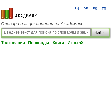
EN
DE
ES
FR
academic.ru
Словари и энциклопедии на Академике
Найти!
Толкования
Переводы
Книги
Игры ⚽