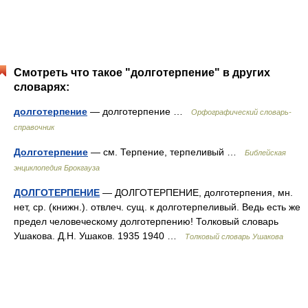
Смотреть что такое "долготерпение" в других
словарях:
долготерпение
— долготерпение …
Орфографический словарь-
справочник
Долготерпение
— см. Терпение, терпеливый …
Библейская
энциклопедия Брокгауза
ДОЛГОТЕРПЕНИЕ
— ДОЛГОТЕРПЕНИЕ, долготерпения, мн.
нет, ср. (книжн.). отвлеч. сущ. к долготерпеливый. Ведь есть же
предел человеческому долготерпению! Толковый словарь
Ушакова. Д.Н. Ушаков. 1935 1940 …
Толковый словарь Ушакова