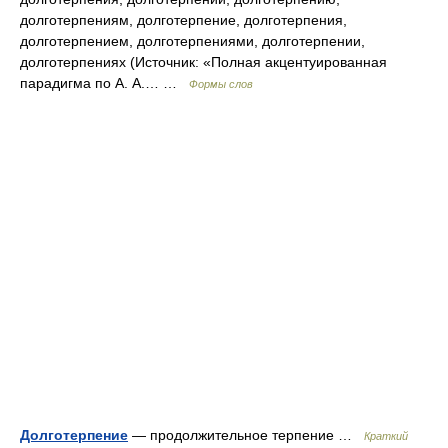
долготерпениям, долготерпение, долготерпения,
долготерпением, долготерпениями, долготерпении,
долготерпениях (Источник: «Полная акцентуированная
парадигма по А. А.… …
Формы слов
Долготерпение
— продолжительное терпение …
Краткий