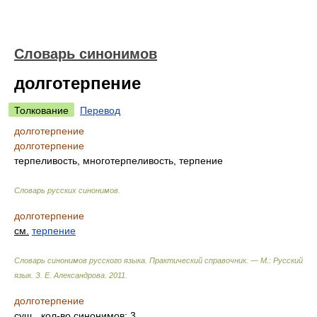
Словарь синонимов
долготерпение
Толкование
Перевод
долготерпение
долготерпение
терпеливость, многотерпеливость, терпение
Словарь русских синонимов
.
долготерпение
см.
терпение
Словарь синонимов русского языка. Практический справочник. — М.: Русский
язык.
З. Е. Александрова
.
2011
.
долготерпение
сущ.
, кол-во синонимов: 3