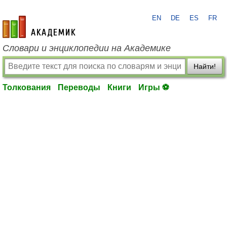
EN
DE
ES
FR
academic.ru
Словари и энциклопедии на Академике
Найти!
Толкования
Переводы
Книги
Игры ⚽