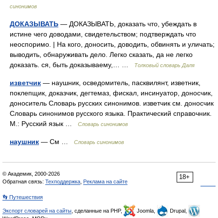
синонимов
ДОКАЗЫВАТЬ
— ДОКАЗЫВАТЬ, доказать что, убеждать в
истине чего доводами, свидетельством; подтверждать что
неоспоримо. | На кого, доносить, доводить, обвинять и уличать;
выводить, обнаруживать дело. Легко сказать, да не легко
доказать. ся, быть доказываему,… …
Толковый словарь Даля
изветчик
— наушник, осведомитель, пасквилянт, изветник,
поклепщик, доказчик, дегтемаз, фискал, инсинуатор, доносчик,
доноситель Словарь русских синонимов. изветчик см. доносчик
Словарь синонимов русского языка. Практический справочник.
М.: Русский язык …
Словарь синонимов
наушник
— См …
Словарь синонимов
© Академик, 2000-2026
18+
Обратная связь:
Техподдержка
,
Реклама на сайте
👣 Путешествия
Экспорт словарей на сайты
, сделанные на PHP,
Joomla,
Drupal,