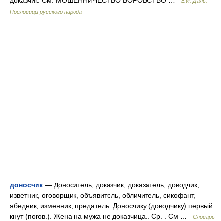
доказчик. См. МОШЕННИЧЕСТВО ВОРОВСТВО …
В.И. Даль.
Пословицы русского народа
доносчик
— Доноситель, доказчик, доказатель, доводчик,
изветник, оговорщик, объявитель, обличитель, сикофант,
ябедник; изменник, предатель. Доносчику (доводчику) первый
кнут (погов.). Жена на мужа не доказчица.. Ср. . См …
Словарь