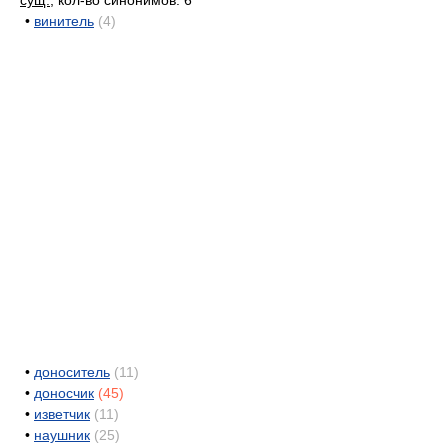
сущ.
, кол-во синонимов: 6
•
винитель
(4)
•
доноситель
(11)
•
доносчик
(45)
•
изветчик
(11)
•
наушник
(25)