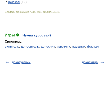
•
фискал
(12)
Словарь синонимов ASIS.
В.Н. Тришин
.
2013
.
.
Игры ⚽
Нужна курсовая?
Синонимы
:
винитель
,
доноситель
,
доносчик
,
изветчик
,
наушник
,
фискал
доказуемый
доказчица