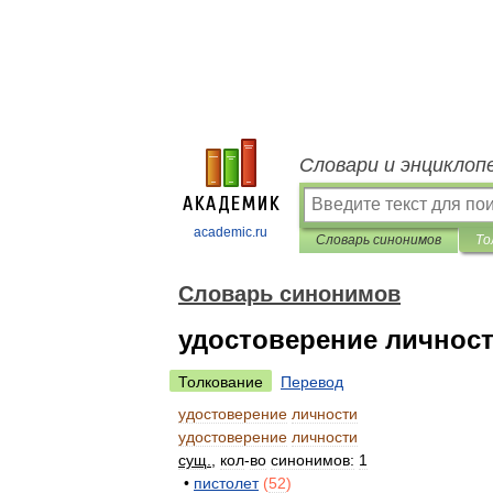
Словари и энциклоп
academic.ru
Словарь синонимов
То
Словарь синонимов
удостоверение личнос
Толкование
Перевод
удостоверение
личности
удостоверение
личности
сущ
.
,
кол
-
во
синонимов:
1
•
пистолет
(
52
)