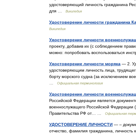
удостоверяющий личность гражданина Рес
для …
Википедия
Удостоверение личности гражданина К
Википедия
Удостоверение личности военнослужа
проекту, добавив их (с соблюдением прав
можно: попробовать воспользоваться ин
Удостоверение личности моряка
— 2. У
удостоверяющим личность лица, трудящего
борту морского судна (за исключением во
…
Официальная терминология
Удостоверение личности военнослужа
Российской Федерации является документ
военнослужащего Российской Федерации (д
Правительства РФ от… …
Официальная терм
УДОСТОВЕРЕНИЕ ЛИЧНОСТИ
— – докуме
отчество, фамилия гражданина, личность к