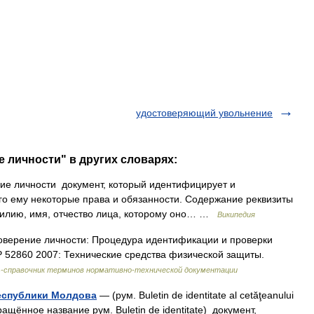
удостоверяющий увольнение
е личности" в других словарях:
е личности документ, который идентифицирует и
его ему некоторые права и обязанности. Содержание реквизиты
амилию, имя, отчество лица, которому оно… …
Википедия
оверение личности: Процедура идентификации и проверки
Р 52860 2007: Технические средства физической защиты.
-справочник терминов нормативно-технической документации
еспублики Молдова
— (рум. Buletin de identitate al cetăţeanului
ращённое название рум. Buletin de identitate) документ,