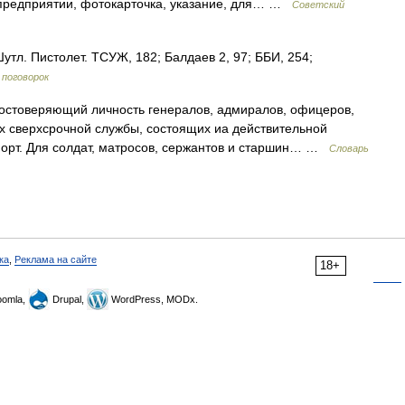
предприятии, фотокарточка, указание, для… …
Советский
утл. Пистолет. ТСУЖ, 182; Балдаев 2, 97; ББИ, 254;
 поговорок
остоверяющий личность генералов, адмиралов, офицеров,
 сверхсрочной службы, состоящих иа действительной
порт. Для солдат, матросов, сержантов и старшин… …
Словарь
ка
,
Реклама на сайте
18+
omla,
Drupal,
WordPress, MODx.