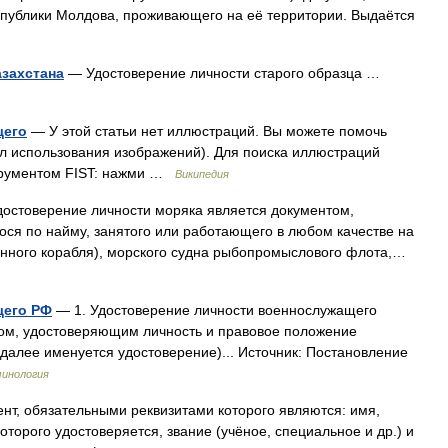
публики Молдова, проживающего на её территории. Выдаётся
азахстана
— Удостоверение личности старого образца …
щего
— У этой статьи нет иллюстраций. Вы можете помочь
ил использования изображений). Для поиска иллюстраций
струментом FIST: нажми …
Википедия
достоверение личности моряка является документом,
ся по найму, занятого или работающего в любом качестве на
енного корабля), морского судна рыбопромыслового флота,…
щего РФ
— 1. Удостоверение личности военнослужащего
ом, удостоверяющим личность и правовое положение
алее именуется удостоверение)... Источник: Постановление
инология
нт, обязательными реквизитами которого являются: имя,
оторого удостоверяется, звание (учёное, специальное и др.) и