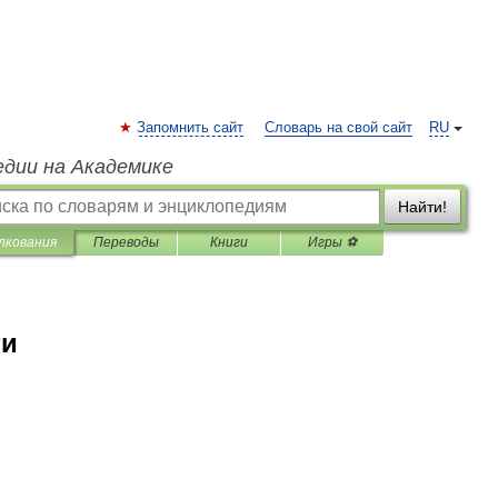
Запомнить сайт
Словарь на свой сайт
RU
едии на Академике
Найти!
лкования
Переводы
Книги
Игры ⚽
ти