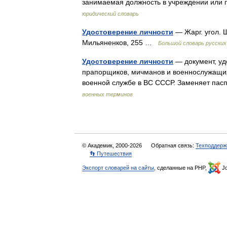
занимаемая должность в учреждении или 
юридический словарь
Удостоверение личности
— Жарг. угол. Ш
Мильяненков, 255 …
Большой словарь русских
Удостоверение личности
— документ, уд
прапорщиков, мичманов и военнослужащих
военной службе в ВС СССР. Заменяет пас
военных терминов
© Академик, 2000-2026
Обратная связь:
Техподдерж
👣 Путешествия
Экспорт словарей на сайты
, сделанные на PHP,
Jo