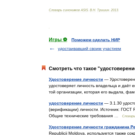
Словарь
синонимов
ASIS
.
В
.
Н
.
Тришин
.
2013
.
.
Игры ⚽
Поможем сделать НИР
удостаивавший своим участием
Смотреть что такое "удостоверени
Удостоверение личности
— Удостоверени
удостоверяет личность владельца и даёт 
той организации, которая его выдала, ф
удостоверение личности
— 3.1.30 удост
(верификации) личности. Источник: ГОСТ 
Общие технические требования …
Словарь
Удостоверение личности гражданина Р
Republicii Moldova, используется также сок