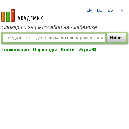
EN
DE
ES
FR
academic.ru
Словари и энциклопедии на Академике
Найти!
Толкования
Переводы
Книги
Игры ⚽