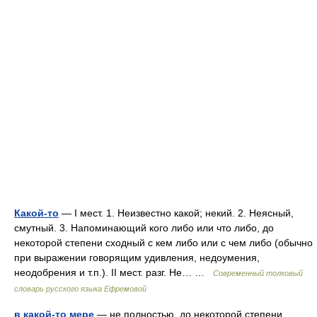
Какой-то
— I мест. 1. Неизвестно какой; некий. 2. Неясный,
смутный. 3. Напоминающий кого либо или что либо, до
некоторой степени сходный с кем либо или с чем либо (обычно
при выражении говорящим удивления, недоумения,
неодобрения и т.п.). II мест. разг. Не… …
Современный толковый
словарь русского языка Ефремовой
в какой-то мере
— не полностью, до некоторой степени,