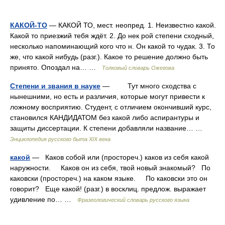
КАКОЙ-ТО
— КАКОЙ ТО, мест. неопред. 1. Неизвестно какой.
Какой то приезжий тебя ждёт. 2. До нек рой степени сходный,
несколько напоминающий кого что н. Он какой то чудак. 3. То
же, что какой нибудь (разг.). Какое то решение должно быть
принято. Опоздал на… …
Толковый словарь Ожегова
Степени и звания в науке
— Тут много сходства с
нынешними, но есть и различия, которые могут привести к
ложному восприятию. Студент, с отличием окончивший курс,
становился КАНДИДАТОМ без какой либо аспирантуры и
защиты диссертации. К степени добавляли название… …
Энциклопедия русского быта XIX века
какой
— Каков собой или (простореч.) каков из себя какой
наружности. Каков он из себя, твой новый знакомый? По
каковски (простореч.) на каком языке. По каковски это он
говорит? Еще какой! (разг.) в восклиц. предлож. выражает
удивление по… …
Фразеологический словарь русского языка