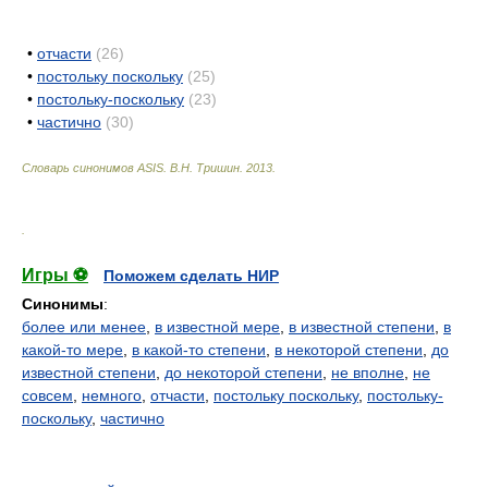
•
отчасти
(26)
•
постольку поскольку
(25)
•
постольку-поскольку
(23)
•
частично
(30)
Словарь синонимов ASIS.
В.Н. Тришин
.
2013
.
.
Игры ⚽
Поможем сделать НИР
Синонимы
:
более или менее
,
в известной мере
,
в известной степени
,
в
какой-то мере
,
в какой-то степени
,
в некоторой степени
,
до
известной степени
,
до некоторой степени
,
не вполне
,
не
совсем
,
немного
,
отчасти
,
постольку поскольку
,
постольку-
поскольку
,
частично