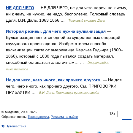
НЕ ДЛЯ ЧЕГО
— НЕ ДЛЯ ЧЕГО, не для чего нареч. не к чему,
ни к чему, не нужно, не надо, бесполезно. Толковый словарь
Даля. В.И. Даль. 1863 1866 …
Толковый словарь Даля
История резины. Для чего нужна вулканизация
—
Вулканизация является одной из существенных операций
каучукового производства. Изобретателем способа
вулканизации считают американца Чарльза Гудьира (1800–
1860), который с 1830 года пытался создать материал,
способный оставаться эластичным… …
Энциклопедия
ньюсмейкеров
Не для чего, чего иного, как прочего другого.
— Не для
чего, чего иного, как прочего другого. См. ПРИГОВОРКИ
ПРИБАУТКИ …
В.И. Даль. Пословицы русского народа
© Академик, 2000-2026
18+
Обратная связь:
Техподдержка
,
Реклама на сайте
👣 Путешествия