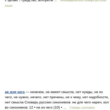
с целью ↓ средство, алгоритм …
Идеографический словарь русского
языка
не для чего
— незачем, не имеет смысла, нет нужды, не из
чего, не нужно, нечего, нет причины, не к чему, нет надобности,
нет смысла Словарь русских синонимов. не для чего нареч, кол
во синонимов: 12 • не из чего (10) • …
Словарь синонимов