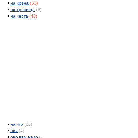
•
на хрена
(50)
•
на хренища
(9)
•
на черта
(46)
•
на что
(26)
•
нах
(4)
•
оно вам надо
(6)