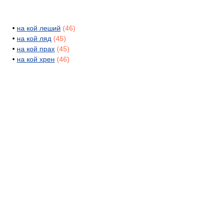
•
на кой леший
(46)
•
на кой ляд
(45)
•
на кой прах
(45)
•
на кой хрен
(46)