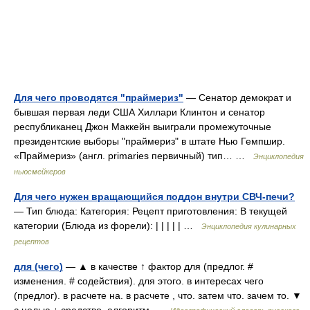
Для чего проводятся "праймериз"
— Сенатор демократ и
бывшая первая леди США Хиллари Клинтон и сенатор
республиканец Джон Маккейн выиграли промежуточные
президентские выборы "праймериз" в штате Нью Гемпшир.
«Праймериз» (англ. primaries первичный) тип… …
Энциклопедия
ньюсмейкеров
Для чего нужен вращающийся поддон внутри СВЧ-печи?
— Тип блюда: Категория: Рецепт приготовления: В текущей
категории (Блюда из форели): | | | | | …
Энциклопедия кулинарных
рецептов
для (чего)
— ▲ в качестве ↑ фактор для (предлог. #
изменения. # содействия). для этого. в интересах чего
(предлог). в расчете на. в расчете , что. затем что. зачем то. ▼