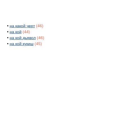
•
на какой черт
(46)
•
на кой
(44)
•
на кой дьявол
(46)
•
на кой кукиш
(45)