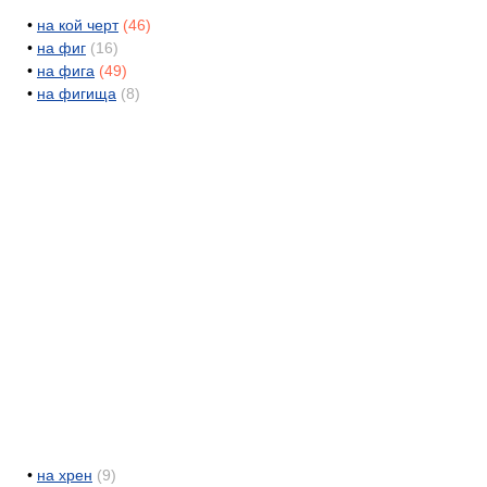
•
на кой черт
(46)
•
на фиг
(16)
•
на фига
(49)
•
на фигища
(8)
•
на хрен
(9)