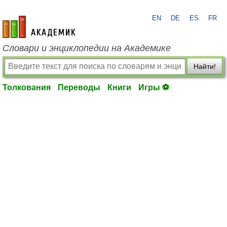
EN
DE
ES
FR
academic.ru
Словари и энциклопедии на Академике
Найти!
Толкования
Переводы
Книги
Игры ⚽