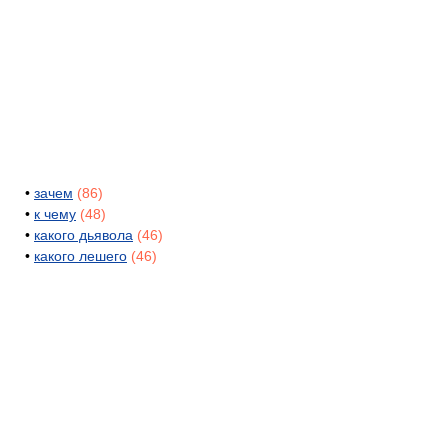
•
зачем
(86)
•
к чему
(48)
•
какого дьявола
(46)
•
какого лешего
(46)