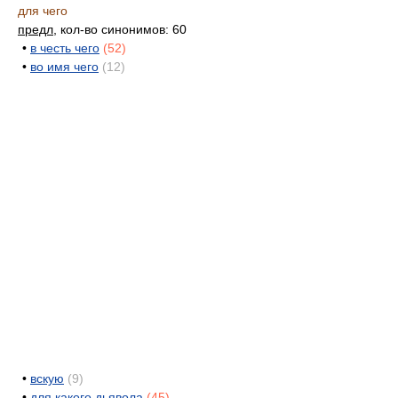
для чего
предл
, кол-во синонимов: 60
•
в честь чего
(52)
•
во имя чего
(12)
•
вскую
(9)
•
для какого дьявола
(45)