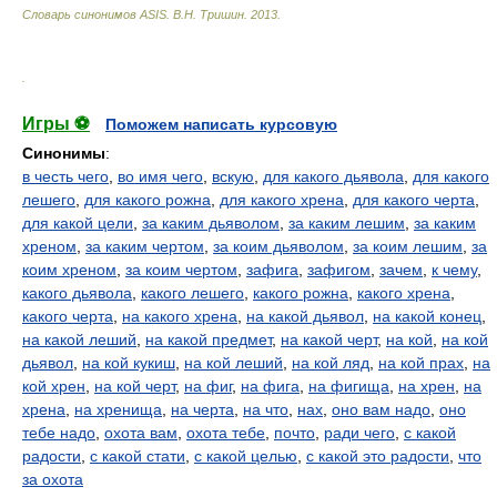
Словарь синонимов ASIS.
В.Н. Тришин
.
2013
.
.
Игры ⚽
Поможем написать курсовую
Синонимы
:
в честь чего
,
во имя чего
,
вскую
,
для какого дьявола
,
для какого
лешего
,
для какого рожна
,
для какого хрена
,
для какого черта
,
для какой цели
,
за каким дьяволом
,
за каким лешим
,
за каким
хреном
,
за каким чертом
,
за коим дьяволом
,
за коим лешим
,
за
коим хреном
,
за коим чертом
,
зафига
,
зафигом
,
зачем
,
к чему
,
какого дьявола
,
какого лешего
,
какого рожна
,
какого хрена
,
какого черта
,
на какого хрена
,
на какой дьявол
,
на какой конец
,
на какой леший
,
на какой предмет
,
на какой черт
,
на кой
,
на кой
дьявол
,
на кой кукиш
,
на кой леший
,
на кой ляд
,
на кой прах
,
на
кой хрен
,
на кой черт
,
на фиг
,
на фига
,
на фигища
,
на хрен
,
на
хрена
,
на хренища
,
на черта
,
на что
,
нах
,
оно вам надо
,
оно
тебе надо
,
охота вам
,
охота тебе
,
почто
,
ради чего
,
с какой
радости
,
с какой стати
,
с какой целью
,
с какой это радости
,
что
за охота