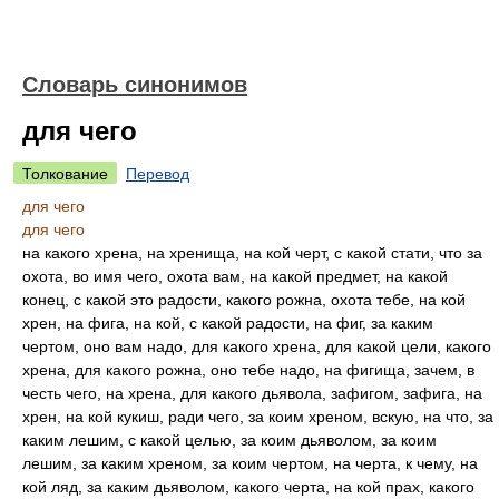
Словарь синонимов
для чего
Толкование
Перевод
для чего
для чего
на какого хрена, на хренища, на кой черт, с какой стати, что за
охота, во имя чего, охота вам, на какой предмет, на какой
конец, с какой это радости, какого рожна, охота тебе, на кой
хрен, на фига, на кой, с какой радости, на фиг, за каким
чертом, оно вам надо, для какого хрена, для какой цели, какого
хрена, для какого рожна, оно тебе надо, на фигища, зачем, в
честь чего, на хрена, для какого дьявола, зафигом, зафига, на
хрен, на кой кукиш, ради чего, за коим хреном, вскую, на что, за
каким лешим, с какой целью, за коим дьяволом, за коим
лешим, за каким хреном, за коим чертом, на черта, к чему, на
кой ляд, за каким дьяволом, какого черта, на кой прах, какого