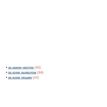
•
за каким чертом
(46)
•
за коим дьяволом
(44)
•
за коим лешим
(44)