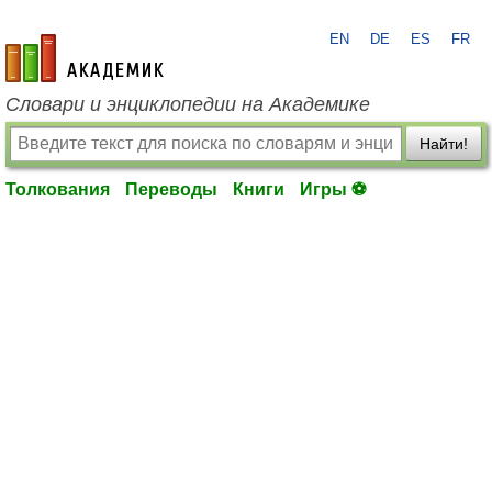
EN
DE
ES
FR
academic.ru
Словари и энциклопедии на Академике
Найти!
Толкования
Переводы
Книги
Игры ⚽