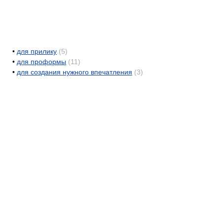
•
для прилику
(5)
•
для проформы
(11)
•
для создания нужного впечатления
(3)