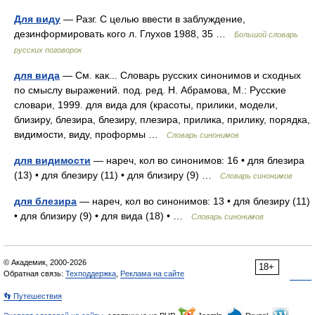
Для виду
— Разг. С целью ввести в заблуждение,
дезинформировать кого л. Глухов 1988, 35 …
Большой словарь
русских поговорок
для вида
— См. как... Словарь русских синонимов и сходных
по смыслу выражений. под. ред. Н. Абрамова, М.: Русские
словари, 1999. для вида для (красоты, прилики, модели,
близиру, блезира, блезиру, плезира, прилика, прилику, порядка,
видимости, виду, проформы …
Словарь синонимов
для видимости
— нареч, кол во синонимов: 16 • для блезира
(13) • для блезиру (11) • для близиру (9) …
Словарь синонимов
для блезира
— нареч, кол во синонимов: 13 • для блезиру (11)
• для близиру (9) • для вида (18) • …
Словарь синонимов
© Академик, 2000-2026
18+
Обратная связь:
Техподдержка
,
Реклама на сайте
👣 Путешествия