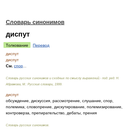
Словарь синонимов
диспут
Толкование
Перевод
диспут
диспут
См.
спор
...
Словарь русских синонимов и сходных по смыслу выражений.- под. ред. Н.
Абрамова, М.: Русские словари
,
1999
.
диспут
обсуждение, дискуссия, рассмотрение, слушание, спор,
полемика; словопрение, дискутирование, полемизирование,
контроверза, препирательство, дебаты, прения
Словарь русских синонимов
.