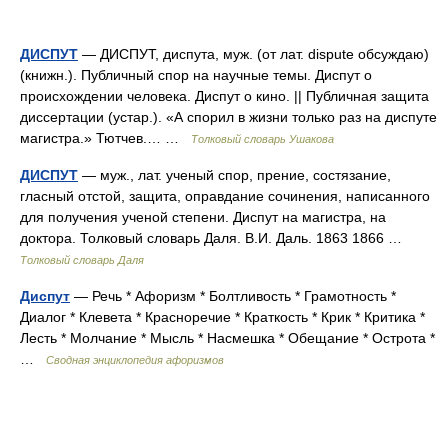
ДИСПУТ
— ДИСПУТ, диспута, муж. (от лат. dispute обсуждаю)
(книжн.). Публичный спор на научные темы. Диспут о
происхождении человека. Диспут о кино. || Публичная защита
диссертации (устар.). «А спорил в жизни только раз на диспуте
магистра.» Тютчев.… …
Толковый словарь Ушакова
ДИСПУТ
— муж., лат. ученый спор, прение, состязание,
гласный отстой, защита, оправдание сочинения, написанного
для получения ученой степени. Диспут на магистра, на
доктора. Толковый словарь Даля. В.И. Даль. 1863 1866 …
Толковый словарь Даля
Диспут
— Речь * Афоризм * Болтливость * Грамотность *
Диалог * Клевета * Красноречие * Краткость * Крик * Критика *
Лесть * Молчание * Мысль * Насмешка * Обещание * Острота *
…
Сводная энциклопедия афоризмов