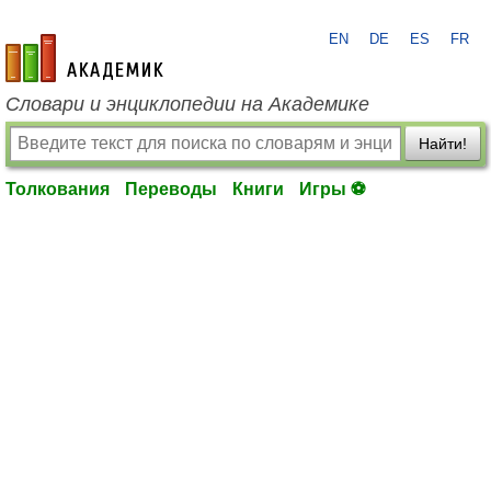
EN
DE
ES
FR
academic.ru
Словари и энциклопедии на Академике
Найти!
Толкования
Переводы
Книги
Игры ⚽