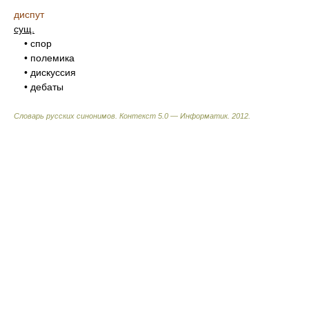
диспут
сущ.
• спор
• полемика
• дискуссия
• дебаты
Словарь русских синонимов. Контекст 5.0 — Информатик.
2012
.