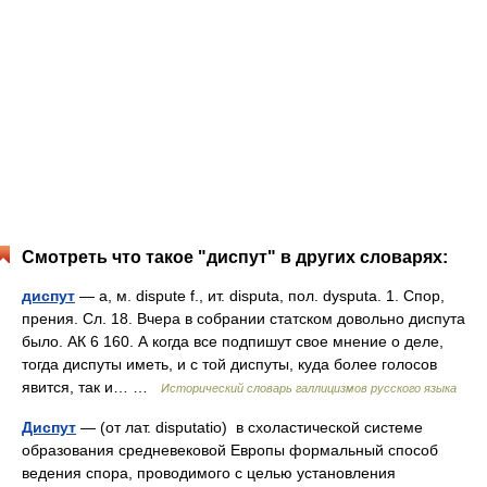
Смотреть что такое "диспут" в других словарях:
диспут
— а, м. dispute f., ит. disputa, пол. dysputa. 1. Спор,
прения. Сл. 18. Вчера в собрании статском довольно диспута
было. АК 6 160. А когда все подпишут свое мнение о деле,
тогда диспуты иметь, и с той диспуты, куда более голосов
явится, так и… …
Исторический словарь галлицизмов русского языка
Диспут
— (от лат. disputatio) в схоластической системе
образования средневековой Европы формальный способ
ведения спора, проводимого с целью установления