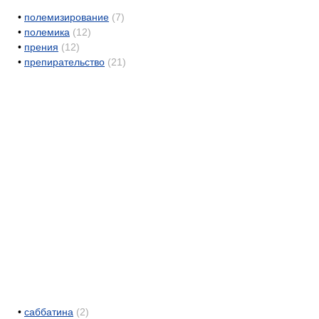
•
полемизирование
(7)
•
полемика
(12)
•
прения
(12)
•
препирательство
(21)
•
саббатина
(2)