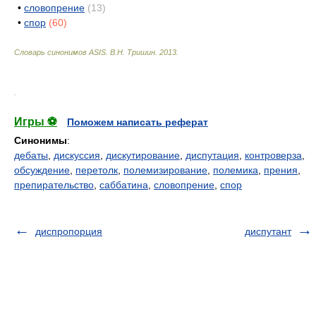
•
словопрение
(13)
•
спор
(60)
Словарь синонимов ASIS.
В.Н. Тришин
.
2013
.
.
Игры ⚽
Поможем написать реферат
Синонимы
:
дебаты
,
дискуссия
,
дискутирование
,
диспутация
,
контроверза
,
обсуждение
,
перетолк
,
полемизирование
,
полемика
,
прения
,
препирательство
,
саббатина
,
словопрение
,
спор
диспропорция
диспутант