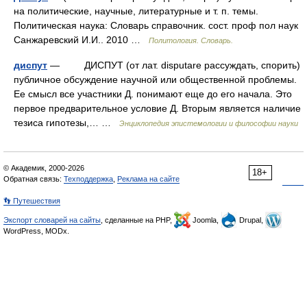
на политические, научные, литературные и т. п. темы.
Политическая наука: Словарь справочник. сост. проф пол наук
Санжаревский И.И.. 2010 …
Политология. Словарь.
диспут
— ДИСПУТ (от лат. disputare рассуждать, спорить)
публичное обсуждение научной или общественной проблемы.
Ее смысл все участники Д. понимают еще до его начала. Это
первое предварительное условие Д. Вторым является наличие
тезиса гипотезы,… …
Энциклопедия эпистемологии и философии науки
© Академик, 2000-2026
18+
Обратная связь:
Техподдержка
,
Реклама на сайте
👣 Путешествия
Экспорт словарей на сайты
, сделанные на PHP,
Joomla,
Drupal,
WordPress, MODx.