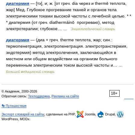
диатермия
— [тэ], и; ж. [от греч. dia через и thermē теплота,
жар] Мед. Глубокое прогревание тканей и органов тела
электрическими токами высокой частоты с лечебной целью. * *
* диатермия (от греч. diathermáinō прогреваю), метод
электротерапии; глубокое… …
Энциклопедический словарь
диатермия
— (диа + греч. therme теплота, жар; син.:
термопенетрация, электропенетрация. электротранстермия,
эндотермия) метод электролечения, заключающийся в
местном или общем воздействии на организм больного
переменным электрическим током высокой частоты и… …
Большой медицинский словарь
© Академик, 2000-2026
18+
Обратная связь:
Техподдержка
,
Реклама на сайте
👣 Путешествия
Экспорт словарей на сайты
, сделанные на PHP,
Joomla,
Drupal,
WordPress, MODx.