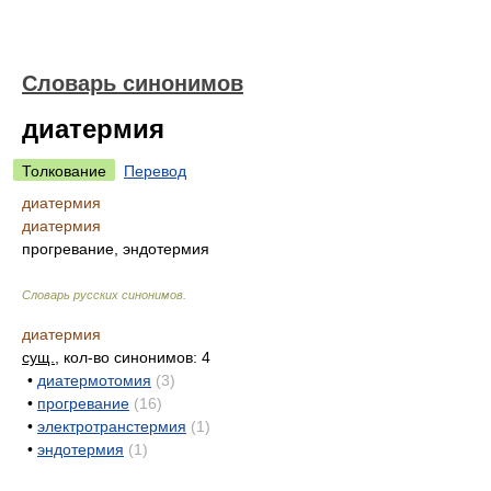
Словарь синонимов
диатермия
Толкование
Перевод
диатермия
диатермия
прогревание, эндотермия
Словарь русских синонимов
.
диатермия
сущ.
, кол-во синонимов: 4
•
диатермотомия
(3)
•
прогревание
(16)
•
электротранстермия
(1)
•
эндотермия
(1)