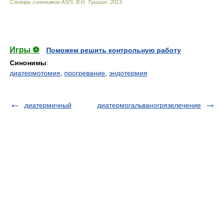
Словарь синонимов ASIS.
В.Н. Тришин
.
2013
.
.
Игры ⚽
Поможем решить контрольную работу
Синонимы
:
диатермотомия
,
прогревание
,
эндотермия
диатермичный
диатермогальваногрязелечение