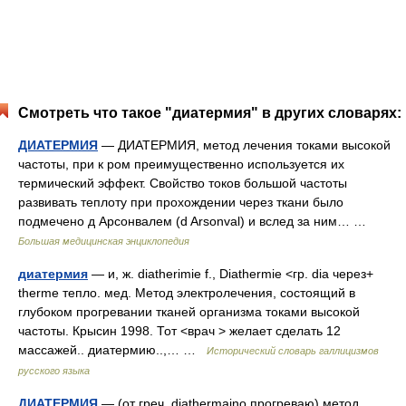
Смотреть что такое "диатермия" в других словарях:
ДИАТЕРМИЯ
— ДИАТЕРМИЯ, метод лечения токами высокой
частоты, при к ром преимущественно используется их
термический эффект. Свойство токов большой частоты
развивать теплоту при прохождении через ткани было
подмечено д Арсонвалем (d Arsonval) и вслед за ним… …
Большая медицинская энциклопедия
диатермия
— и, ж. diatherimie f., Diathermie <гр. dia через+
therme тепло. мед. Метод электролечения, состоящий в
глубоком прогревании тканей организма токами высокой
частоты. Крысин 1998. Тот <врач > желает сделать 12
массажей.. диатермию..,… …
Исторический словарь галлицизмов
русского языка
ДИАТЕРМИЯ
— (от греч. diathermaino прогреваю) метод