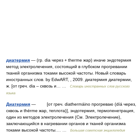
диатермия
— (гр. dia через + therme жар) иначе эндотермия
метод электролечения, состоящий в глубоком прогревании
тканей организма токами высокой частоты. Новый словарь
иностранных слов. by EdwART, , 2009. диатермия диатермии,
ж. [от греч. dia – сквозь и… …
Словарь иностранных слов русского
языка
Диатермия
— [от греч. diathermáino прогреваю (díá через,
сквозь и thérme жар, теплота)], эндотермия, термопенетрация,
один из методов электролечения (См. Электролечение),
заключающийся в нагревании органов и тканей организма
токами высокой частоты.… …
Большая советская энциклопедия