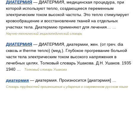
ДИАТЕРМИЯ
— ДИАТЕРМИЯ, медицинская процедура, при
которой используют тепло, создающееся переменным
электрическим током высокой частоты. Это тепло стимулирует
кровообращение и восстановление тканей на отдельных
участках тела. Диатермию применяют для лечения… …
Научно-технический энциклопедический словарь
ДИАТЕРМИЯ
— ДИАТЕРМИЯ, диатермии, жен. (от греч. dia
сквозь и therme тепло) (мед.). Глубокое прогревание больной
части тела электрическим током высокого напряжения в
лечебных целях. Толковый словарь Ушакова. Д.Н. Ушаков. 1935
1940 …
Толковый словарь Ушакова
диатермия
— диатермия. Произносится [диатэрмия] …
Словарь трудностей произношения и ударения в современном русском языке