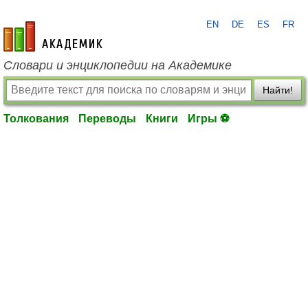
EN
DE
ES
FR
academic.ru
Словари и энциклопедии на Академике
Найти!
Толкования
Переводы
Книги
Игры ⚽