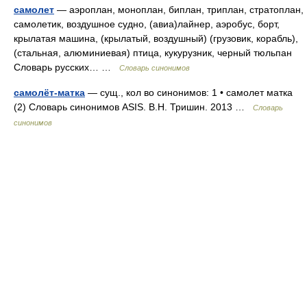
самолет
— аэроплан, моноплан, биплан, триплан, стратоплан,
самолетик, воздушное судно, (авиа)лайнер, аэробус, борт,
крылатая машина, (крылатый, воздушный) (грузовик, корабль),
(стальная, алюминиевая) птица, кукурузник, черный тюльпан
Словарь русских… …
Словарь синонимов
самолёт-матка
— сущ., кол во синонимов: 1 • самолет матка
(2) Словарь синонимов ASIS. В.Н. Тришин. 2013 …
Словарь
синонимов