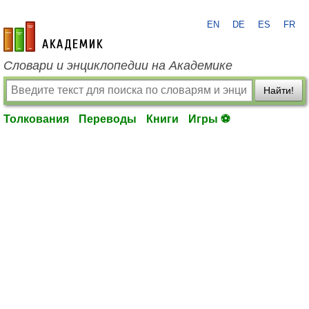
EN
DE
ES
FR
academic.ru
Словари и энциклопедии на Академике
Найти!
Толкования
Переводы
Книги
Игры ⚽