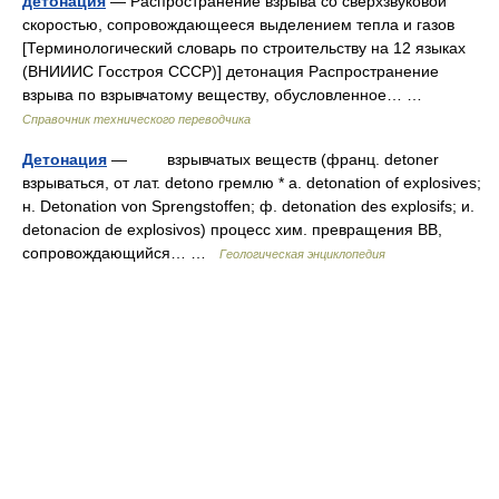
детонация
— Распространение взрыва со сверхзвуковой
скоростью, сопровождающееся выделением тепла и газов
[Терминологический словарь по строительству на 12 языках
(ВНИИИС Госстроя СССР)] детонация Распространение
взрыва по взрывчатому веществу, обусловленное… …
Справочник технического переводчика
Детонация
— взрывчатых веществ (франц. detoner
взрываться, от лат. detono гремлю * a. detonatiоn of explosives;
н. Detonation von Sprengstoffen; ф. detonation des explosifs; и.
detonacion de explosivos) процесс хим. превращения ВВ,
сопровождающийся… …
Геологическая энциклопедия