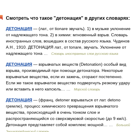
Смотреть что такое "детонация" в других словарях:
ДЕТОНАЦИЯ
— (лат., от tionare звучать). 1) в музыке уклонение
от надлежащего тона. 2) в химии: мгновенный взрыв. Словарь
иностранных слов, вошедших в состав русского языка. Чудинов
А.Н., 1910. ДЕТОНАЦИЯ лат., от tonare, звучать. Уклонение от
надлежащего тона …
Словарь иностранных слов русского языка
ДЕТОНАЦИЯ
— взрывчатых веществ (Detonation) особый вид
взрыва, производимый при помощи детонатора. Некоторые
взрывчатые вещества, если их зажечь, сгорают постепенно.
Если же такое взрывчатое вещество подвергнуть резкому удару
или вставить в него капсюль… …
Морской словарь
ДЕТОНАЦИЯ
— (франц. detoner взрываться от лат. detono
гремлю), процесс химического превращения взрывчатого
вещества, происходящий в очень тонком слое и
распространяющийся со сверхзвуковой скоростью (до 9 км/с).
Детонация представляет собой комплекс мощной… …
Большой
Энциклопедический словарь