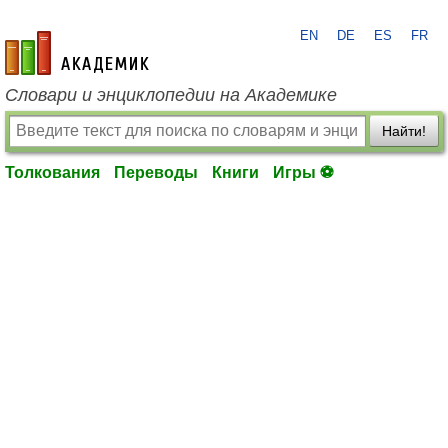
EN
DE
ES
FR
academic.ru
Словари и энциклопедии на Академике
Найти!
Толкования
Переводы
Книги
Игры ⚽