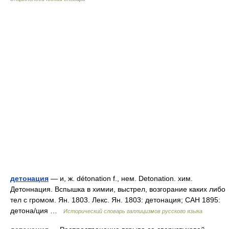
детонация
— и, ж. détonation f., нем. Detonation. хим.
Детоннация. Вспышка в химии, выстрел, возгорание каких либо
тел с громом. Ян. 1803. Лекс. Ян. 1803: детонация; САН 1895:
детона/ция …
Исторический словарь галлицизмов русского языка