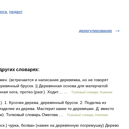
нога
,
педант
дерегулирование
других словарях:
н. (встречается и написание деревяжка, но не говорят
еревянный брусок. || Деревянная основа для матерчатой
янная нога, протез (разг.). Ходит… …
Толковый словарь Ушакова
. 1. Кусочек дерева, деревянный брусок. 2. Поделка из
зделие из дерева. Мастерит какие то деревяшки. Д. вместо
оги). Толковый словарь Ожегова …
Толковый словарь Ожегова
ск.) чурка, болван (намек на деревянную погремушку) Дерево