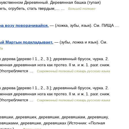
счувственном Деревянный. Деревянная башка (тупая)
упеть, огрубеть, стать твердым,… …
Большой толково-
 на возу поворачивайся.
— (ложка, зубы, язык). См. ПИЩА …
рый Мартын подкладывает.
— (зубы, ложка и язык). См.
да
 дерева [дерево I 1., 2., 3.]; деревянный брусок, чурка. 2.
енная деревянная нога как протез. II м. и ж. 1. разг. сниж.
2. Употребляется …
Современный толковый словарь русского языка
 дерева [дерево I 1., 2., 3.]; деревянный брусок, чурка. 2.
енная деревянная нога как протез. II м. и ж. 1. разг. сниж.
2. Употребляется …
Современный толковый словарь русского языка
вяшки, деревяшек, деревяшке, деревяшкам, деревяшку,
евяшками, деревяшке, деревяшках (Источник: «Полная