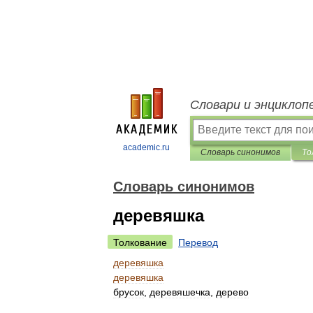
Словари и энциклоп
academic.ru
Словарь синонимов
То
Словарь синонимов
деревяшка
Толкование
Перевод
деревяшка
деревяшка
брусок
,
деревяшечка
,
дерево