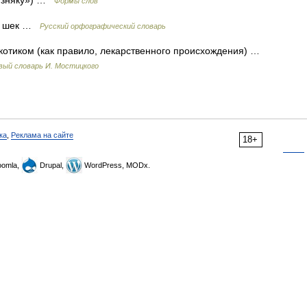
лизняку») …
Формы слов
 ч. шек …
Русский орфографический словарь
котиком (как правило, лекарственного происхождения) …
вый словарь И. Мостицкого
ка
,
Реклама на сайте
18+
omla,
Drupal,
WordPress, MODx.