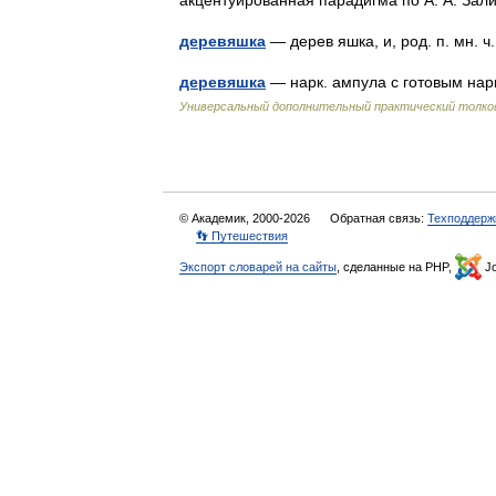
акцентуированная парадигма по А. А. За
деревяшка
— дерев яшка, и, род. п. мн.
деревяшка
— нарк. ампула с готовым нар
Универсальный дополнительный практический толко
© Академик, 2000-2026
Обратная связь:
Техподдерж
👣 Путешествия
Экспорт словарей на сайты
, сделанные на PHP,
Jo