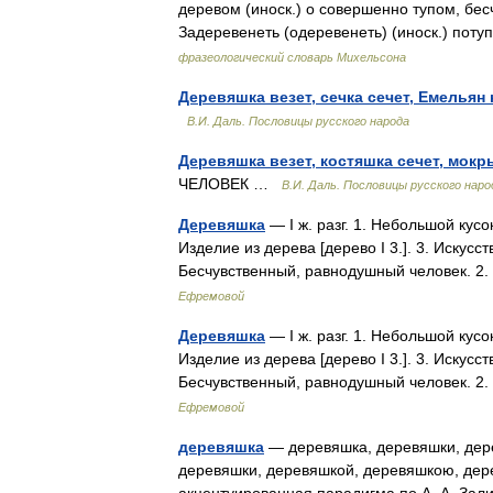
деревом (иноск.) о совершенно тупом, бе
Задеревенеть (одеревенеть) (иноск.) пот
фразеологический словарь Михельсона
Деревяшка везет, сечка сечет, Емельян
В.И. Даль. Пословицы русского народа
Деревяшка везет, костяшка сечет, мок
ЧЕЛОВЕК …
В.И. Даль. Пословицы русского наро
Деревяшка
— I ж. разг. 1. Небольшой кусок
Изделие из дерева [дерево I 3.]. 3. Искусств
Бесчувственный, равнодушный человек. 
Ефремовой
Деревяшка
— I ж. разг. 1. Небольшой кусок
Изделие из дерева [дерево I 3.]. 3. Искусств
Бесчувственный, равнодушный человек. 
Ефремовой
деревяшка
— деревяшка, деревяшки, дере
деревяшки, деревяшкой, деревяшкою, дер