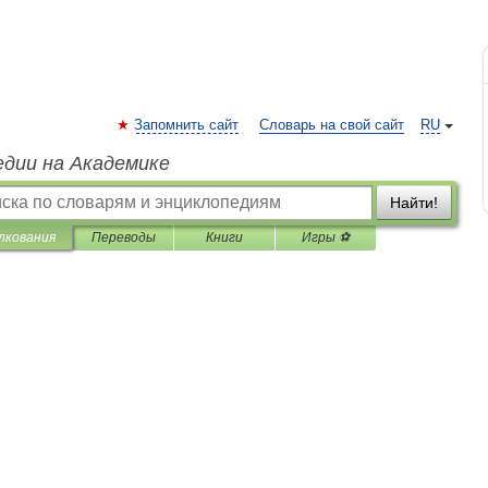
Запомнить сайт
Словарь на свой сайт
RU
едии на Академике
Найти!
лкования
Переводы
Книги
Игры ⚽