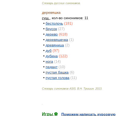
Словарь
русских
синонимов
.
деревяшка
сущ
.
,
кол
-
во
синонимов:
11
•
бестолочь
(
181
)
•
брусок
(
27
)
•
дерево
(
618
)
•
деревяшечка
(
1
)
•
древяница
(
2
)
•
дуб
(
97
)
•
дубина
(
122
)
•
нога
(
14
)
•
педант
(
10
)
•
пустая
башка
(
6
)
•
пустая
голова
(
11
)
Словарь
синонимов
ASIS
.
В
.
Н
.
Тришин
.
2013
.
.
Игры ⚽
Поможем написать курсовую