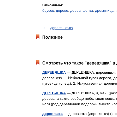
Синонимы
:
брусок
,
дерево
,
деревяшечка
,
древяница
,
деревяшечка
Полезное
Смотреть что такое "деревяшка" в 
ДЕРЕВЯШКА
— ДЕРЕВЯШКА, деревяшки, же
деревяжек). 1. Небольшой кусок дерева, д
пуговицы (спец.). 2. Искусственная дерев
ДЕРЕВЯШКА
— ДЕРЕВЯШКА, и, жен. (разг.)
дерева, а также вообще небольшая вещь, и
ноги (род деревянной подпорки вместо н
деревяшка
— деревяжка (деревяшка) (ино