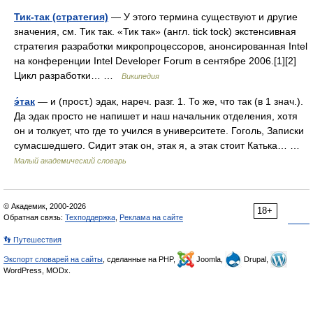
Тик-так (стратегия)
— У этого термина существуют и другие
значения, см. Тик так. «Тик так» (англ. tick tock) экстенсивная
стратегия разработки микропроцессоров, анонсированная Intel
на конференции Intel Developer Forum в сентябре 2006.[1][2]
Цикл разработки… …
Википедия
э́так
— и (прост.) эдак, нареч. разг. 1. То же, что так (в 1 знач.).
Да эдак просто не напишет и наш начальник отделения, хотя
он и толкует, что где то учился в университете. Гоголь, Записки
сумасшедшего. Сидит этак он, этак я, а этак стоит Катька… …
Малый академический словарь
© Академик, 2000-2026
18+
Обратная связь:
Техподдержка
,
Реклама на сайте
👣 Путешествия
Экспорт словарей на сайты
, сделанные на PHP,
Joomla,
Drupal,
WordPress, MODx.