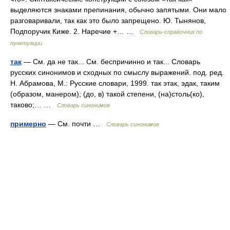
выделяются знаками препинания, обычно запятыми. Они мало
разговаривали, так как это было запрещено. Ю. Тынянов,
Подпоручик Киже. 2. Наречие +… …
Словарь-справочник по
пунктуации
так
— См. да не так... См. беспричинно и так... Словарь
русских синонимов и сходных по смыслу выражений. под. ред.
Н. Абрамова, М.: Русские словари, 1999. так этак, эдак, таким
(образом, манером); (до, в) такой степени, (на)столь(ко),
таково;… …
Словарь синонимов
примерно
— См. почти …
Словарь синонимов