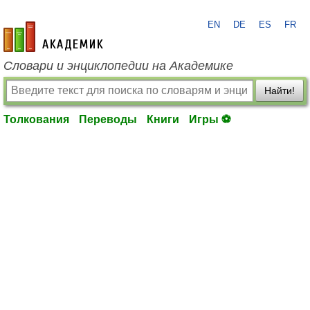
EN
DE
ES
FR
academic.ru
Словари и энциклопедии на Академике
Найти!
Толкования
Переводы
Книги
Игры ⚽