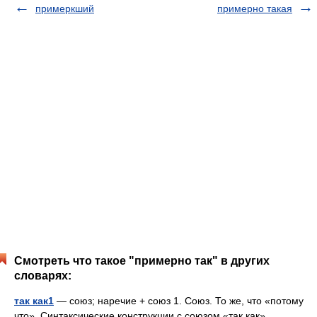
примеркший
примерно такая
Смотреть что такое "примерно так" в других
словарях:
так как1
— союз; наречие + союз 1. Союз. То же, что «потому
что». Синтаксические конструкции с союзом «так как»