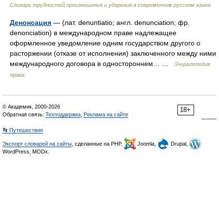
Словарь трудностей произношения и ударения в современном русском языке
Денонсация
— (лат. denuntiatio; англ. denunciation; фр.
denonciation) в международном праве надлежащее
оформленное уведомление одним государством другого о
расторжении (отказе от исполнения) заключенного между ними
международного договора в одностороннем… …
Энциклопедия
права
© Академик, 2000-2026
18+
Обратная связь:
Техподдержка
,
Реклама на сайте
👣 Путешествия
Экспорт словарей на сайты
, сделанные на PHP,
Joomla,
Drupal,
WordPress, MODx.