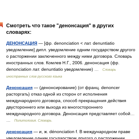
Смотреть что такое "денонсация" в других
словарях:
ДЕНОНСАЦИЯ
— [фр. denonciation < лат. denuntiatio
уведомление] дипл. уведомление одним государством другого
о расторжении заключенного между ними договора. Словарь
иностранных слов. Комлев Н.Г., 2006. денонсация (фр.
denonciation лат. denuntiatio уведомление) …
Словарь
иностранных слов русского языка
Денонсация
— (денонсирование) (от франц. denoncer
расторгать) отказ одной из сторон от исполнения
международного договора, способ прекращения действия
двустороннего или выхода из многостороннего
международного договора. Денонсация представляет собой…
…
Политология. Словарь.
денонсация
— и, ж. dénonciation f. В международном праве
уведомление одним государством другого о расторжении