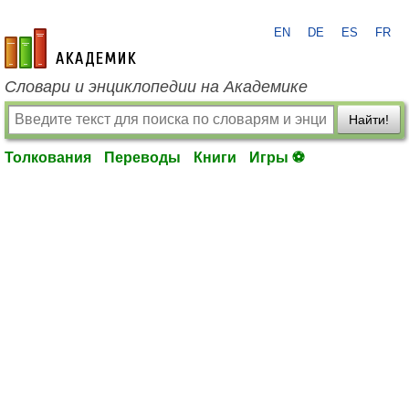
EN
DE
ES
FR
academic.ru
Словари и энциклопедии на Академике
Найти!
Толкования
Переводы
Книги
Игры ⚽