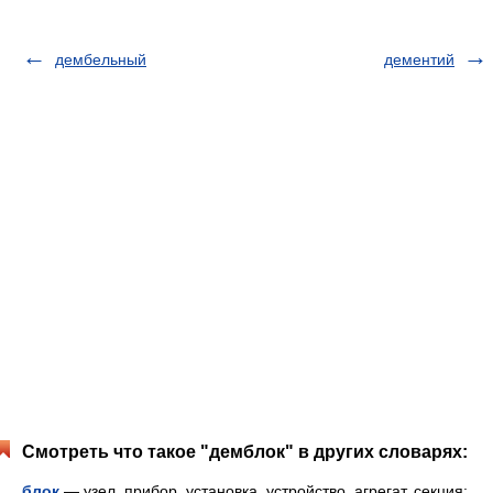
дембельный
дементий
Смотреть что такое "демблок" в других словарях:
блок
— узел, прибор, установка, устройство, агрегат, секция;