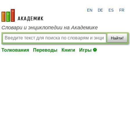
EN
DE
ES
FR
academic.ru
Словари и энциклопедии на Академике
Найти!
Толкования
Переводы
Книги
Игры ⚽