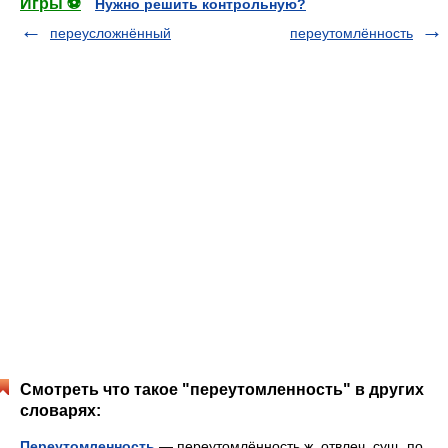
Игры ⚽
Нужно решить контрольную?
переусложнённый
переутомлённость
Смотреть что такое "переутомленность" в других
словарях:
Переутомленность
— переутомлённость ж. отвлеч. сущ. по