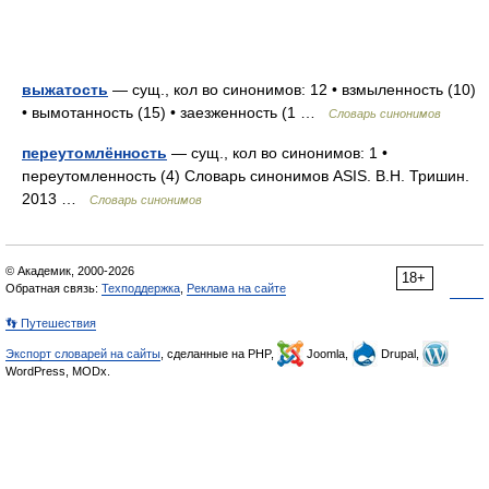
выжатость
— сущ., кол во синонимов: 12 • взмыленность (10)
• вымотанность (15) • заезженность (1 …
Словарь синонимов
переутомлённость
— сущ., кол во синонимов: 1 •
переутомленность (4) Словарь синонимов ASIS. В.Н. Тришин.
2013 …
Словарь синонимов
© Академик, 2000-2026
18+
Обратная связь:
Техподдержка
,
Реклама на сайте
👣 Путешествия
Экспорт словарей на сайты
, сделанные на PHP,
Joomla,
Drupal,
WordPress, MODx.