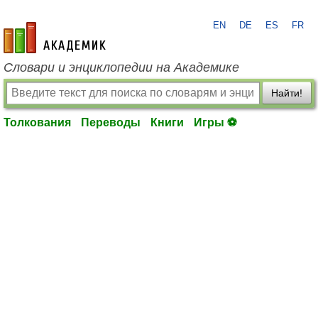
EN
DE
ES
FR
academic.ru
Словари и энциклопедии на Академике
Найти!
Толкования
Переводы
Книги
Игры ⚽