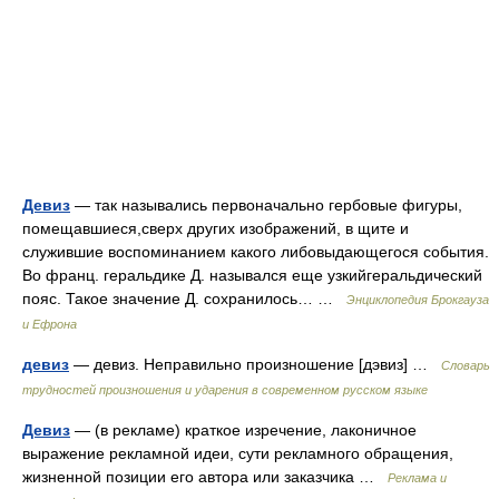
Девиз
— так назывались первоначально гербовые фигуры,
помещавшиеся,сверх других изображений, в щите и
служившие воспоминанием какого либовыдающегося события.
Во франц. геральдике Д. назывался еще узкийгеральдический
пояс. Такое значение Д. сохранилось… …
Энциклопедия Брокгауза
и Ефрона
девиз
— девиз. Неправильно произношение [дэвиз] …
Словарь
трудностей произношения и ударения в современном русском языке
Девиз
— (в рекламе) краткое изречение, лаконичное
выражение рекламной идеи, сути рекламного обращения,
жизненной позиции его автора или заказчика …
Реклама и