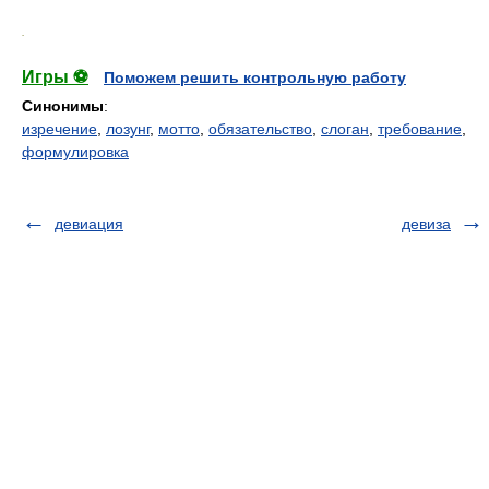
.
Игры ⚽
Поможем решить контрольную работу
Синонимы
:
изречение
,
лозунг
,
мотто
,
обязательство
,
слоган
,
требование
,
формулировка
девиация
девиза