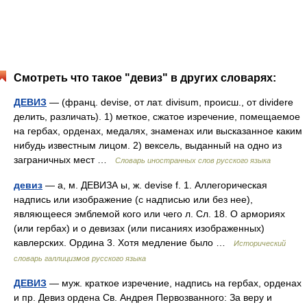
Смотреть что такое "девиз" в других словарях:
ДЕВИЗ
— (франц. devise, от лат. divisum, происш., от dividere
делить, различать). 1) меткое, сжатое изречение, помещаемое
на гербах, орденах, медалях, знаменах или высказанное каким
нибудь известным лицом. 2) вексель, выданный на одно из
заграничных мест …
Словарь иностранных слов русского языка
девиз
— а, м. ДЕВИЗА ы, ж. devise f. 1. Аллегорическая
надпись или изображение (с надписью или без нее),
являющееся эмблемой кого или чего л. Сл. 18. О армориях
(или гербах) и о девизах (или писаниях изображенных)
кавлерских. Ордина 3. Хотя медление было …
Исторический
словарь галлицизмов русского языка
ДЕВИЗ
— муж. краткое изречение, надпись на гербах, орденах
и пр. Девиз ордена Св. Андрея Первозванного: За веру и