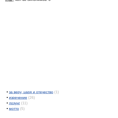
•
за веру, царя и отечество
(1)
•
изречение
(26)
•
лозунг
(11)
•
мотто
(5)