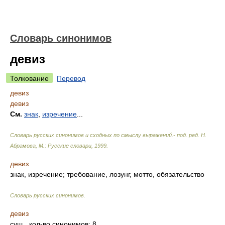
Словарь синонимов
девиз
Толкование
Перевод
девиз
девиз
См.
знак
,
изречение
...
Словарь русских синонимов и сходных по смыслу выражений.- под. ред. Н.
Абрамова, М.: Русские словари
,
1999
.
девиз
знак, изречение; требование, лозунг, мотто, обязательство
Словарь русских синонимов
.
девиз
сущ.
, кол-во синонимов: 8