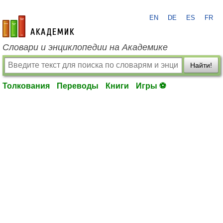
EN
DE
ES
FR
academic.ru
Словари и энциклопедии на Академике
Найти!
Толкования
Переводы
Книги
Игры ⚽