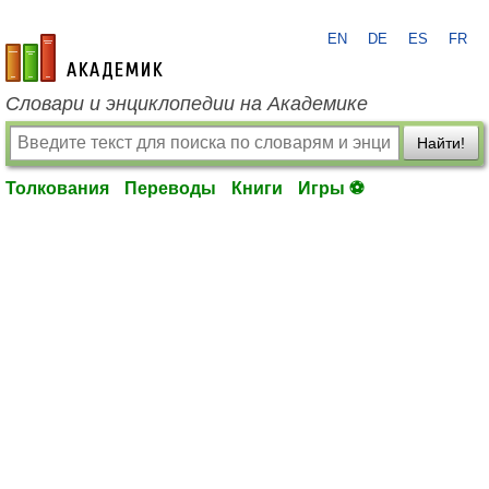
EN
DE
ES
FR
academic.ru
Словари и энциклопедии на Академике
Найти!
Толкования
Переводы
Книги
Игры ⚽