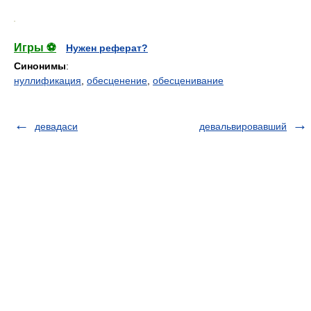
.
Игры ⚽
Нужен реферат?
Синонимы
:
нуллификация
,
обесценение
,
обесценивание
девадаси
девальвировавший