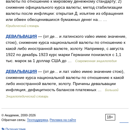
валюты по отношению к мировому денежному стандарту; 2)
снижение официального курса валюты; метод стабилизации
валюты после инфляции: открытая Д. изъятие из обращения
или обмен обесценившихся бумажных денег на… …
Юридический словарь
ДЕВАЛЬВАЦИЯ
— (от де... и латинского valeo имею значение,
стою), снижение курса национальной валюты по отношению к
какой либо иностранной валюте, золоту. Например, с августа
1922 по декабрь 1923 курс марки Германии понизился с 1,1
тыс. марок за 1 доллар США до …
Современная энциклопедия
ДЕВАЛЬВАЦИЯ
— (от де... и лат. valeo имею значение стою),
снижение курса национальной валюты по отношению к какой
либо иностранной валюте, золоту. Причины девальвации
инфляция, дефицитность балансов платежных …
Большой
Энциклопедический словарь
© Академик, 2000-2026
18+
Обратная связь:
Техподдержка
,
Реклама на сайте
👣 Путешествия