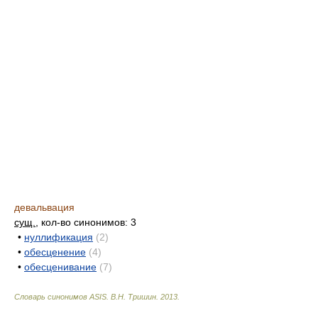
девальвация
сущ.
, кол-во синонимов: 3
•
нуллификация
(2)
•
обесценение
(4)
•
обесценивание
(7)
Словарь синонимов ASIS.
В.Н. Тришин
.
2013
.