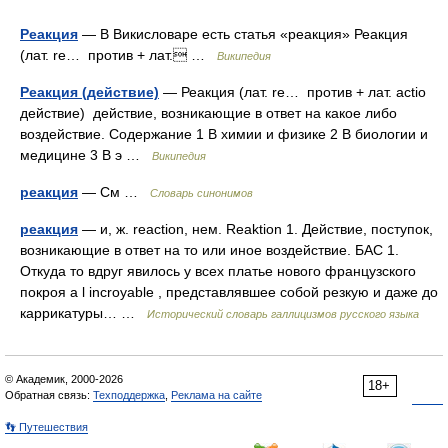
Реакция
— В Викисловаре есть статья «реакция» Реакция
(лат. re… против + лат. …
Википедия
Реакция (действие)
— Реакция (лат. re… против + лат. actio
действие) действие, возникающие в ответ на какое либо
воздействие. Содержание 1 В химии и физике 2 В биологии и
медицине 3 В э …
Википедия
реакция
— См …
Словарь синонимов
реакция
— и, ж. reaction, нем. Reaktion 1. Действие, поступок,
возникающие в ответ на то или иное воздействие. БАС 1.
Откуда то вдруг явилось у всех платье нового французского
покроя а l incroyable , представлявшее собой резкую и даже до
каррикатуры… …
Исторический словарь галлицизмов русского языка
© Академик, 2000-2026
18+
Обратная связь:
Техподдержка
,
Реклама на сайте
👣 Путешествия