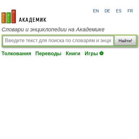
EN
DE
ES
FR
academic.ru
Словари и энциклопедии на Академике
Найти!
Толкования
Переводы
Книги
Игры ⚽