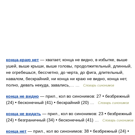
конца-краю нет
— хватает, конца не видно, в избытке, выше
ушей, выше крыши, выше головы, продолжительный, длинный,
не огребешься, бессчетно, до черта, до фига, длительный,
навалом, бескрайний, ни конца ни краю не видно, конца нет,
полно, девать некуда, завались,… …
Словарь синонимов
конца не видно
— прил., кол во синонимов: 27 • безбрежный
(24) • бесконечный (41) • бескрайний (20) …
Словарь синонимов
конца не видать
— прил., кол во синонимов: 23 • безбрежный
(24) • безграничный (34) • бесконечный (41) …
Словарь синонимов
конца нет
— прил., кол во синонимов: 38 • безбрежный (24) •