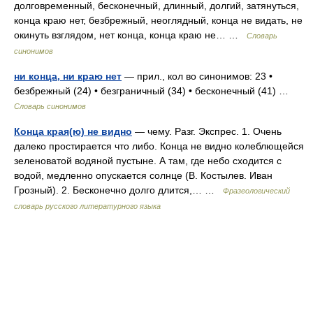
долговременный, бесконечный, длинный, долгий, затянуться,
конца краю нет, безбрежный, неоглядный, конца не видать, не
окинуть взглядом, нет конца, конца краю не… …
Словарь
синонимов
ни конца, ни краю нет
— прил., кол во синонимов: 23 •
безбрежный (24) • безграничный (34) • бесконечный (41) …
Словарь синонимов
Конца края(ю) не видно
— чему. Разг. Экспрес. 1. Очень
далеко простирается что либо. Конца не видно колеблющейся
зеленоватой водяной пустыне. А там, где небо сходится с
водой, медленно опускается солнце (В. Костылев. Иван
Грозный). 2. Бесконечно долго длится,… …
Фразеологический
словарь русского литературного языка