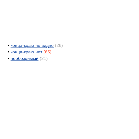
•
конца-краю не видно
(28)
•
конца-краю нет
(65)
•
необозримый
(21)