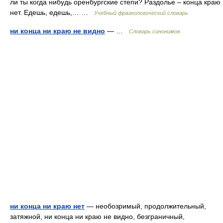
ли ты когда нибудь оренбургские степи? Раздолье – конца краю
нет. Едешь, едешь,… …
Учебный фразеологический словарь
ни конца ни краю не видно
— …
Словарь синонимов
ни конца ни краю нет
— необозримый, продолжительный,
затяжной, ни конца ни краю не видно, безграничный,