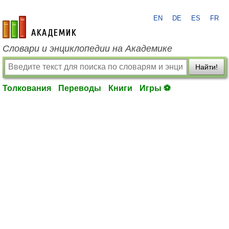
EN
DE
ES
FR
academic.ru
Словари и энциклопедии на Академике
Найти!
Толкования
Переводы
Книги
Игры ⚽