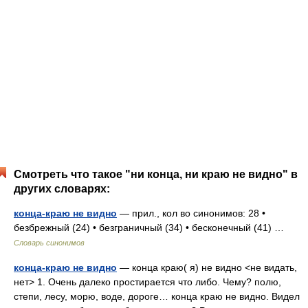
Смотреть что такое "ни конца, ни краю не видно" в
других словарях:
конца-краю не видно
— прил., кол во синонимов: 28 •
безбрежный (24) • безграничный (34) • бесконечный (41) …
Словарь синонимов
конца-краю не видно
— конца краю( я) не видно <не видать,
нет> 1. Очень далеко простирается что либо. Чему? полю,
степи, лесу, морю, воде, дороге… конца краю не видно. Видел