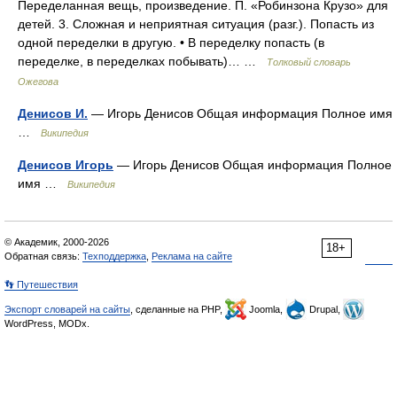
Переделанная вещь, произведение. П. «Робинзона Крузо» для
детей. 3. Сложная и неприятная ситуация (разг.). Попасть из
одной переделки в другую. • В переделку попасть (в
переделке, в переделках побывать)… …
Толковый словарь
Ожегова
Денисов И.
— Игорь Денисов Общая информация Полное имя
…
Википедия
Денисов Игорь
— Игорь Денисов Общая информация Полное
имя …
Википедия
© Академик, 2000-2026
18+
Обратная связь:
Техподдержка
,
Реклама на сайте
👣 Путешествия
Экспорт словарей на сайты
, сделанные на PHP,
Joomla,
Drupal,
WordPress, MODx.