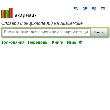
EN
DE
ES
FR
academic.ru
Словари и энциклопедии на Академике
Найти!
Толкования
Переводы
Книги
Игры ⚽