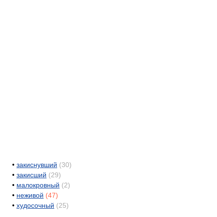
•
закиснувший
(30)
•
закисший
(29)
•
малокровный
(2)
•
неживой
(47)
•
худосочный
(25)