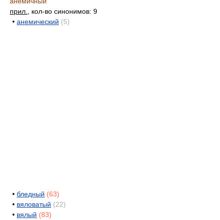
анемичный
прил.
, кол-во синонимов: 9
•
анемический
(5)
•
бледный
(63)
•
вяловатый
(22)
•
вялый
(83)