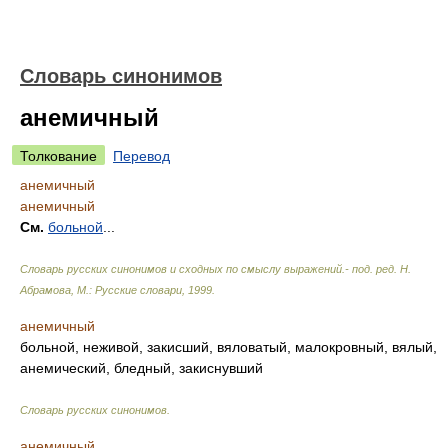
Словарь синонимов
анемичный
Толкование
Перевод
анемичный
анемичный
См.
больной
...
Словарь русских синонимов и сходных по смыслу выражений.- под. ред. Н.
Абрамова, М.: Русские словари
,
1999
.
анемичный
больной, неживой, закисший, вяловатый, малокровный, вялый,
анемический, бледный, закиснувший
Словарь русских синонимов
.
анемичный