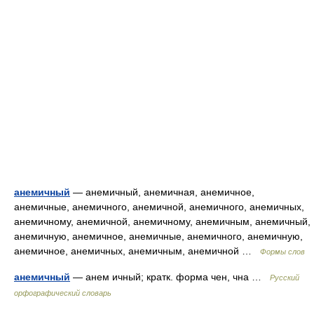
анемичный
— анемичный, анемичная, анемичное,
анемичные, анемичного, анемичной, анемичного, анемичных,
анемичному, анемичной, анемичному, анемичным, анемичный,
анемичную, анемичное, анемичные, анемичного, анемичную,
анемичное, анемичных, анемичным, анемичной …
Формы слов
анемичный
— анем ичный; кратк. форма чен, чна …
Русский
орфографический словарь