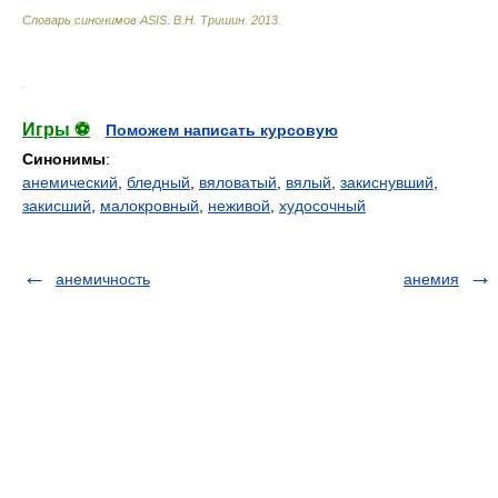
Словарь синонимов ASIS.
В.Н. Тришин
.
2013
.
.
Игры ⚽
Поможем написать курсовую
Синонимы
:
анемический
,
бледный
,
вяловатый
,
вялый
,
закиснувший
,
закисший
,
малокровный
,
неживой
,
худосочный
анемичность
анемия