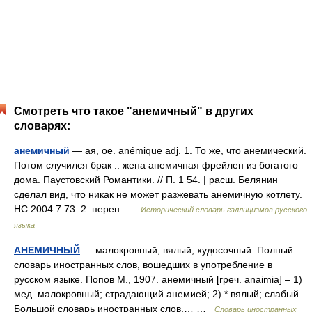
Смотреть что такое "анемичный" в других
словарях:
анемичный
— ая, ое. anémique adj. 1. То же, что анемический.
Потом случился брак .. жена анемичная фрейлен из богатого
дома. Паустовский Романтики. // П. 1 54. | расш. Белянин
сделал вид, что никак не может разжевать анемичную котлету.
НС 2004 7 73. 2. перен …
Исторический словарь галлицизмов русского
языка
АНЕМИЧНЫЙ
— малокровный, вялый, худосочный. Полный
словарь иностранных слов, вошедших в употребление в
русском языке. Попов М., 1907. анемичный [греч. anaimia] – 1)
мед. малокровный; страдающий анемией; 2) * вялый; слабый
Большой словарь иностранных слов.… …
Словарь иностранных