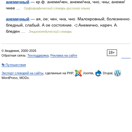
анемичный
— кр.ф. анеми/чен, анеми/чна, чно, чны; анеми/
чнее …
Орфографический словарь русского языка
анемичный
— ая, ое; чен, чна, чно. Малокровный; болезненно
бледный, слабый. А ое состояние. ◁ Анемично, нареч. А.
бледен …
Энциклопедический словарь
© Академик, 2000-2026
18+
Обратная связь:
Техподдержка
,
Реклама на сайте
👣 Путешествия
Экспорт словарей на сайты
, сделанные на PHP,
Joomla,
Drupal,
WordPress, MODx.