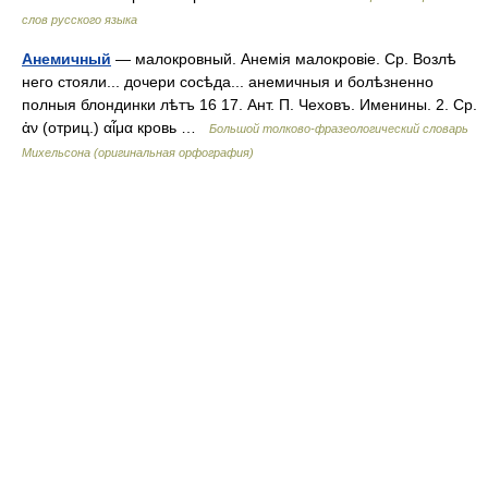
слов русского языка
Анемичный
— малокровный. Анемія малокровіе. Ср. Возлѣ
него стояли... дочери сосѣда... анемичныя и болѣзненно
полныя блондинки лѣтъ 16 17. Ант. П. Чеховъ. Именины. 2. Ср.
ἀν (отриц.) αἷμα кровь …
Большой толково-фразеологический словарь
Михельсона (оригинальная орфография)