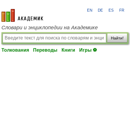
EN
DE
ES
FR
academic.ru
Словари и энциклопедии на Академике
Найти!
Толкования
Переводы
Книги
Игры ⚽