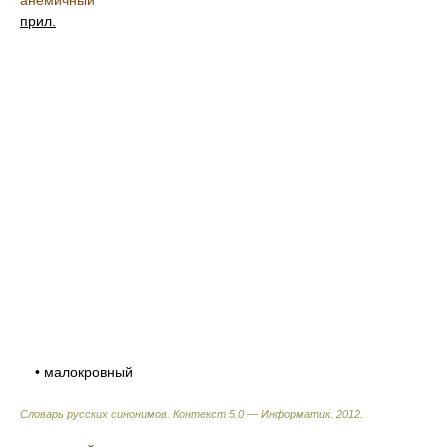
анемичный
прил.
• малокровный
Словарь русских синонимов. Контекст 5.0 — Информатик.
2012
.