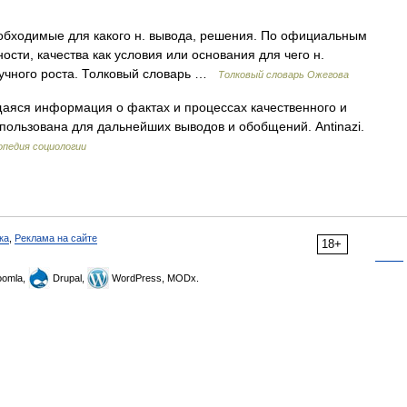
обходимые для какого н. вывода, решения. По официальным
ости, качества как условия или основания для чего н.
аучного роста. Толковый словарь …
Толковый словарь Ожегова
щаяся информация о фактах и процессах качественного и
спользована для дальнейших выводов и обобщений. Antinazi.
опедия социологии
ка
,
Реклама на сайте
18+
omla,
Drupal,
WordPress, MODx.