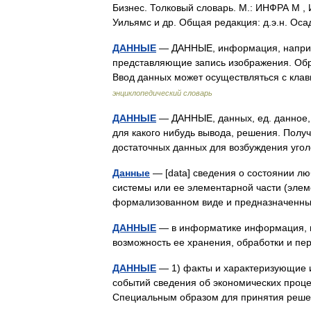
Бизнес. Толковый словарь. М.: ИНФРА М , 
Уильямс и др. Общая редакция: д.э.н. Ос
ДАННЫЕ
— ДАННЫЕ, информация, например
представляющие запись изображения. 
Ввод данных может осуществляться с кла
энциклопедический словарь
ДАННЫЕ
— ДАННЫЕ, данных, ед. данное, д
для какого нибудь вывода, решения. Получ
достаточных данных для возбуждения уг
Данные
— [data] сведения о состоянии лю
системы или ее элементарной части (элеме
формализованном виде и предназначенн
ДАННЫЕ
— в информатике информация, п
возможность ее хранения, обработки и 
ДАННЫЕ
— 1) факты и характеризующие и
событий сведения об экономических проце
Специальным образом для принятия реше