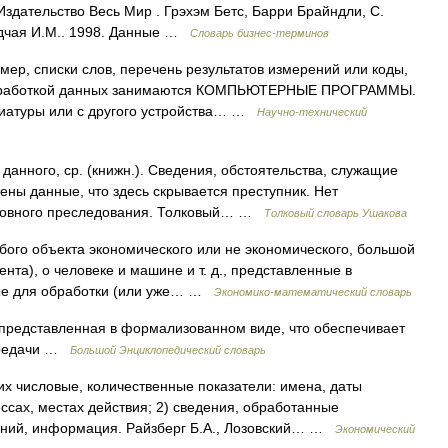
Издательство Весь Мир . Грэхэм Бетс, Барри Брайндли, С.
адчая И.М.. 1998. Данные …
Словарь бизнес-терминов
, списки слов, перечень результатов измерений или коды,
Обработкой данных занимаются КОМПЬЮТЕРНЫЕ ПРОГРАММЫ.
виатуры или с другого устройства… …
Научно-технический
анного, ср. (книжн.). Сведения, обстоятельства, служащие
ены данные, что здесь скрывается преступник. Нет
оловного преследования. Толковый… …
Толковый словарь Ушакова
бого объекта экономического или не экономического, большой
нта), о человеке и машине и т. д., представленные в
ые для обработки (или уже… …
Экономико-математический словарь
редставленная в формализованном виде, что обеспечивает
передачи …
Большой Энциклопедический словарь
х числовые, количественные показатели: имена, даты
ссах, местах действия; 2) сведения, обработанные
ний, информация. Райзберг Б.А., Лозовский… …
Экономический