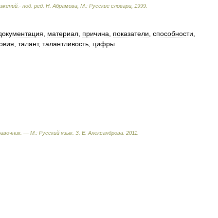
ажений
.-
под
.
ред
.
Н
.
Абрамова
,
М
.
:
Русские
словари
,
1999
.
документация
,
материал
,
причина
,
показатели
,
способности
,
овия
,
талант
,
талантливость
,
цифры
равочник
. —
М
.
:
Русский
язык
.
З
.
Е
.
Александрова
.
2011
.