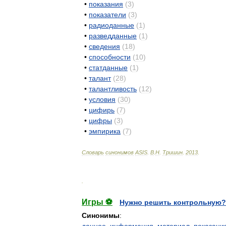
•
показания
(
3
)
•
показатели
(
3
)
•
радиоданные
(
1
)
•
разведданные
(
1
)
•
сведения
(
18
)
•
способности
(
10
)
•
статданные
(
1
)
•
талант
(
28
)
•
талантливость
(
12
)
•
условия
(
30
)
•
цифирь
(
7
)
•
цифры
(
3
)
•
эмпирика
(
7
)
Словарь
синонимов
ASIS
.
В
.
Н
.
Тришин
.
2013
.
.
Игры ⚽
Нужно решить контрольную?
Синонимы
: