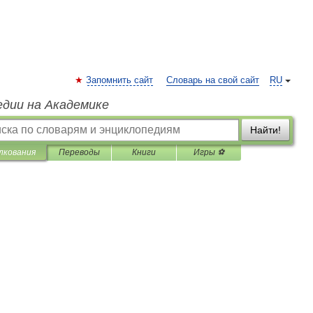
Запомнить сайт
Словарь на свой сайт
RU
едии на Академике
Найти!
лкования
Переводы
Книги
Игры ⚽