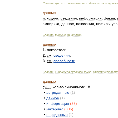
Словарь
русских
синонимов
и
сходных
по
смыслу
выр
данные
исходняк
,
сведения
,
информация
,
факты
,
эмпирика
,
данное
,
показания
,
цифирь
,
усл
Словарь
русских
синонимов
.
данные
1
.
показатели
2
.
см
.
сведения
.
3
.
см
.
способности
Словарь
синонимов
русского
языка
.
Практический
сп
данные
сущ
.
,
кол
-
во
синонимов:
18
•
астроданные
(
1
)
•
данное
(
1
)
•
информация
(
33
)
•
материал
(
306
)
•
персданные
(
1
)