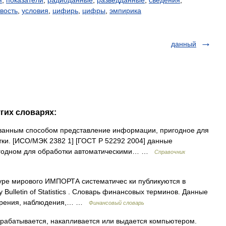
я
,
показатели
,
радиоданные
,
разведданные
,
сведения
,
вость
,
условия
,
цифирь
,
цифры
,
эмпирика
данный
гих словарях:
анным способом представление информации, пригодное для
ки. [ИСО/МЭК 2382 1] [ГОСТ Р 52292 2004] данные
игодном для обработки автоматическими… …
Справочник
уре мирового ИМПОРТА систематичес ки публикуются в
Bulletin of Statistics . Словарь финансовых терминов. Данные
мерения, наблюдения,… …
Финансовый словарь
рабатывается, накапливается или выдается компьютером.