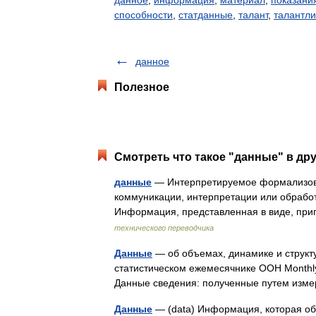
данное
,
информация
,
материал
,
показани
способности
,
статданные
,
талант
,
талантли
данное
Полезное
Смотреть что такое "данные" в дру
данные
— Интерпретируемое формализов
коммуникации, интерпретации или обработ
Информация, представленная в виде, пр
технического переводчика
Данные
— об объемах, динамике и структ
статистическом ежемесячнике ООН Monthly 
Данные сведения: полученные путем из
Данные
— (data) Информация, которая об