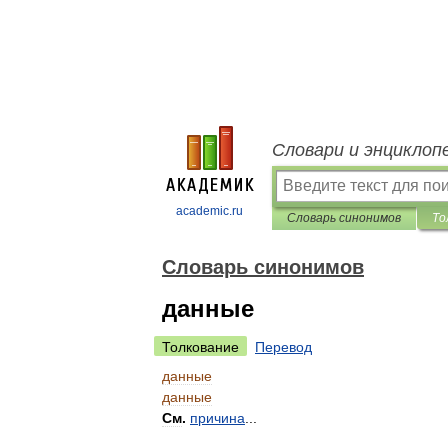
Словари и энциклоп
academic.ru
Словарь синонимов
То
Словарь синонимов
данные
Толкование
Перевод
данные
данные
См
.
причина
...