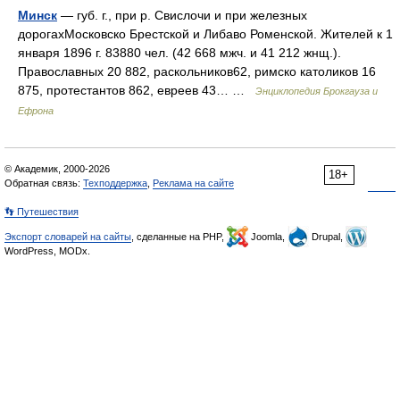
Минск
— губ. г., при р. Свислочи и при железных
дорогахМосковско Брестской и Либаво Роменской. Жителей к 1
января 1896 г. 83880 чел. (42 668 мжч. и 41 212 жнщ.).
Православных 20 882, раскольников62, римско католиков 16
875, протестантов 862, евреев 43… …
Энциклопедия Брокгауза и
Ефрона
© Академик, 2000-2026
18+
Обратная связь:
Техподдержка
,
Реклама на сайте
👣 Путешествия
Экспорт словарей на сайты
, сделанные на PHP,
Joomla,
Drupal,
WordPress, MODx.