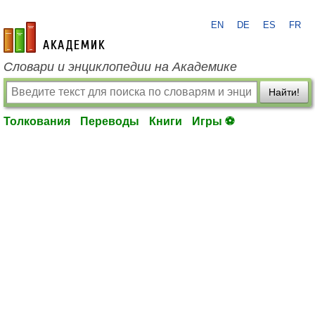
EN
DE
ES
FR
academic.ru
Словари и энциклопедии на Академике
Найти!
Толкования
Переводы
Книги
Игры ⚽