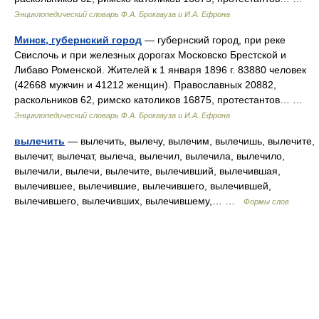
Энциклопедический словарь Ф.А. Брокгауза и И.А. Ефрона
Минск, губернский город
— губернский город, при реке
Свислочь и при железных дорогах Московско Брестской и
Либаво Роменской. Жителей к 1 января 1896 г. 83880 человек
(42668 мужчин и 41212 женщин). Православных 20882,
раскольников 62, римско католиков 16875, протестантов… …
Энциклопедический словарь Ф.А. Брокгауза и И.А. Ефрона
вылечить
— вылечить, вылечу, вылечим, вылечишь, вылечите,
вылечит, вылечат, вылеча, вылечил, вылечила, вылечило,
вылечили, вылечи, вылечите, вылечивший, вылечившая,
вылечившее, вылечившие, вылечившего, вылечившей,
вылечившего, вылечивших, вылечившему,… …
Формы слов