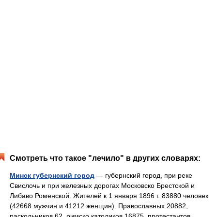
Смотреть что такое "лечило" в других словарях:
Минск губернский город
— губернский город, при реке
Свислочь и при железных дорогах Московско Брестской и
Либаво Роменской. Жителей к 1 января 1896 г. 83880 человек
(42668 мужчин и 41212 женщин). Православных 20882,
раскольников 62, римско католиков 16875, протестантов… …